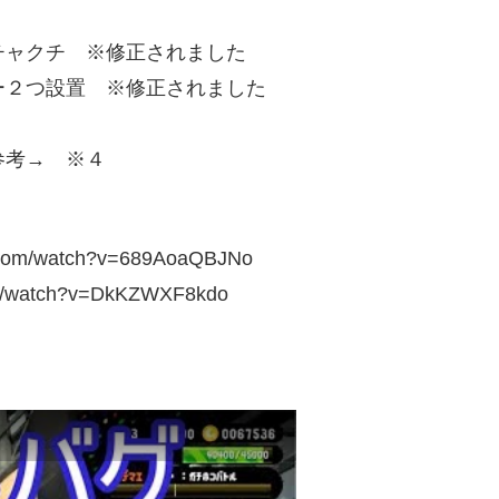
チャクチ ※修正されました
設置 ※修正されました
考→ ※４
com/watch?v=689AoaQBJNo
om/watch?v=DkKZWXF8kdo