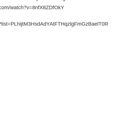
m/watch?v=8nfX8ZDfOkY
?list=PLhijtM3HsdAdYAtFTHqzlgFmGzBaelT0R