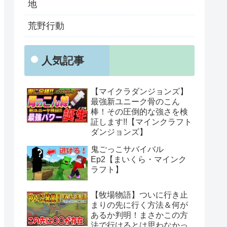
地
荒野行動
人気記事
【マイクラダンジョンズ】
最強新ユニーク骨のこん
棒！その圧倒的な強さを検
証します!!【マインクラフト
ダンジョンズ】
鬼ごっこサバイバル
Ep2【まいくら・マインク
ラフト】
【牧場物語】ついに行き止
まりの先に行く方法＆何が
あるか判明！まさかこの方
法で行けるとは思わなかっ