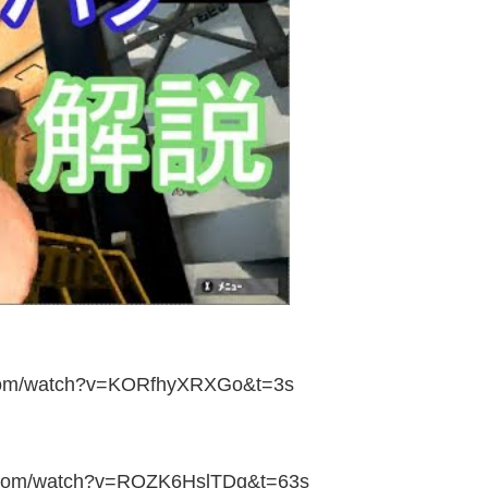
com/watch?v=KORfhyXRXGo&t=3s
com/watch?v=RQZK6HslTDg&t=63s