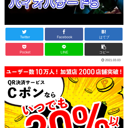
Twitter
Facebook
はてブ
Pocket
LINE
コピー
2021.03.03