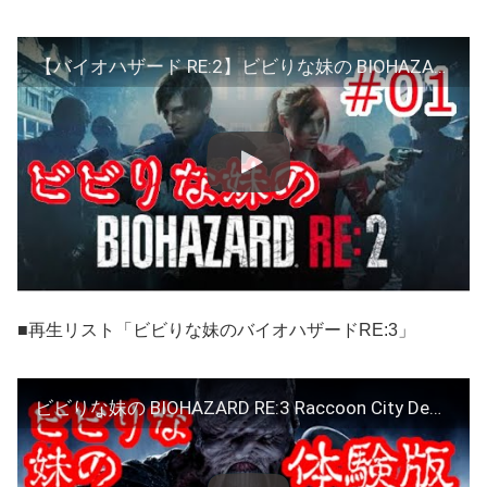
【バイオハザード RE:2】ビビりな妹の BIOHAZARD RE:2 #01【RESIDENT EVIL 2 Remake】
■再生リスト「ビビりな妹のバイオハザードRE:3」
ビビりな妹の BIOHAZARD RE:3 Raccoon City Demo 体験版 【バイオハザード RE:3】