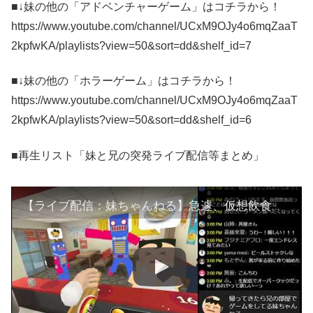
■↓妹の他の「アドベンチャーゲーム」はコチラから！
https://www.youtube.com/channel/UCxM9OJy4o6mqZaaT
2kpfwKA/playlists?view=50&sort=dd&shelf_id=7
■↓妹の他の「ホラーゲーム」はコチラから！
https://www.youtube.com/channel/UCxM9OJy4o6mqZaaT
2kpfwKA/playlists?view=50&sort=dd&shelf_id=6
■再生リスト「妹と兄の突発ライブ配信等まとめ」
【ライブ配信：妹ちゃんねる】急遽、仮想飲食店を立ち上げます。【妹の カウンターファイト 他】