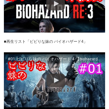
■再生リスト「ビビりな妹の バイオハザード4」
#01 ビビりな妹の バイオハザード 4 【biohazard 4 / Resident Evil 4】