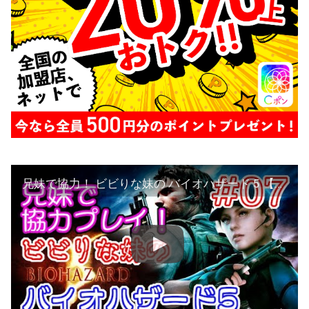
兄妹で協力！ ビビりな妹の バイオハザード 5 【BIOHAZARD 5 / Resident Evil 5】