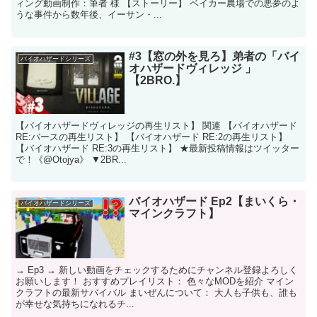
ィング動画制作：筆者 様 【ストーリー】 ベイカー農場での悪夢のよ
うな事件から数年後、イーサン・...
#3【窓の外を見ろ】弟者の「バイ
バイオハザードシリーズ
オハザードヴィレッジ 」
【2BRO.】
【バイオハザードヴィレッジの再生リスト】 関連 【バイオハザード
RE:バースの再生リスト】 【バイオハザード RE:2の再生リスト】
【バイオハザード RE:3の再生リスト】 ★最新投稿情報はツイッター
で！《@Otojya》 ▼2BR...
バイオハザード Ep2【まいくら・
バイオハザードシリーズ
マインクラフト】
→ Ep3 → 新しい動画をチェックするためにチャンネル登録よろしく
お願いします！ おすすめプレイリスト： 色々なMODを紹介 マイン
クラフトの最新サバイバル まいぜんについて： 大人も子供も、誰も
が幸せな気持ちになれるチ...