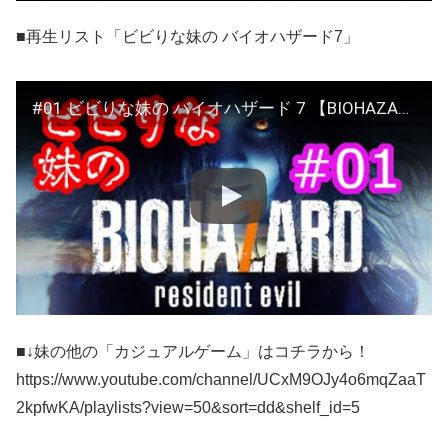
■再生リスト「ビビりな妹の バイオハザード7」
#01 ビビりな妹の バイオハザード 7 【BIOHAZARD 7 resident evil】
■↓妹の他の「カジュアルゲーム」はコチラから！
https://www.youtube.com/channel/UCxM9OJy4o6mqZaaT
2kpfwKA/playlists?view=50&sort=dd&shelf_id=5