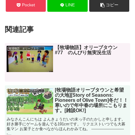
Pocket
LINE
コピー
関連記事
【牧場物語】オリーブタウン
牧場物語 オリーブタウンと希望の大地
#77 のんびり無実況生活
[牧場物語オリーブタウンと希望
牧場物語 オリーブタウンと希望の大地
の大地][Story of Seasons:
Pioneers of Olive Town]冬だ！！
寒いので年中春の場所にこもりま
す。[雑談OK!]
みなさんこんにちは よんきょうだいの末っ子のたかしと申します。
好き勝手にゲームを遊んでる191cmです。 リクエストいつでも大募
集マン お菓子とか食べながらほんわかみてね。 ---------------------------
-...