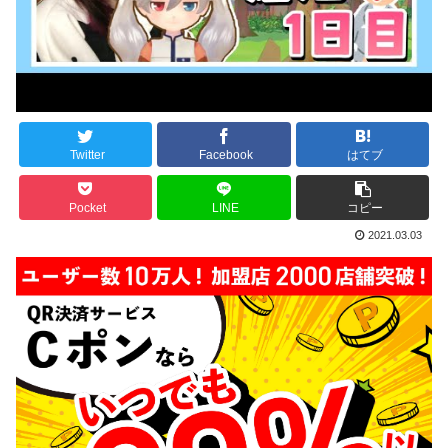
Twitter
Facebook
はてブ
Pocket
LINE
コピー
2021.03.03