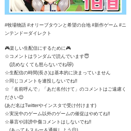
#牧場物語 #オリーブタウンと希望の台地 #新作ゲーム #ニ
ンテンドーダイレクト
🎮楽しい生配信にするために🎮
☆コメントはランダムで読んでいます😇
(読めなくても怒らないでね😿)
☆生配信の時間(長さ)は基本的に決まっていません
☆同じコメントを連投しないでね!!
☆「名前呼んで」「あだ名付けて」のコメントはご遠慮く
ださい😌
(あだ名はTwitterやインスタで受け付けます)
☆実況中のゲーム以外のゲームの催促はやめてね!!
☆暴言や誹謗中傷コメントはしないでね!!
(あってもスルー＆通報しよう😌)