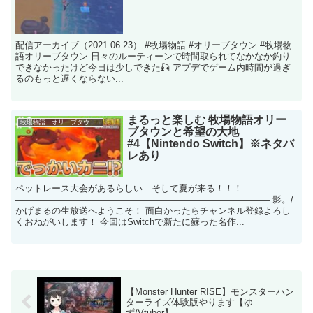
配信アーカイブ（2021.06.23） #牧場物語 #オリーブタウン #牧場物
語オリーブタウン 日々のルーティーンで時間取られてなかなか釣り
できなかったけど今日は少しできた🎣 アプデでゲーム内時間が過ぎ
るのもっと遅くならない...
まるっと楽しむ 牧場物語オリー
牧場物語 オリーブタウンと希望の大地
ブタウンと希望の大地
#4【Nintendo Switch】※ネタバ
レあり
ペットレース大会があるらしい…そして夏が来る！！！
―――――――――――――――――――――――――――― 影。/
かげまるの生放送へようこそ！ 面白かったらチャンネル登録よろし
くおねがいします！ 今回はSwitchで新たに蘇った名作...
【Monster Hunter RISE】モンスターハン
ターライズ体験版やります【ゆ
ず/Vtuber】