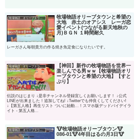
牧場物語オリーブタウンと希望の
牧場物語 オリーブタウンと希望の大地
大地 赤土のオアシス レーガ恋
愛イベント(つながる新天地秋の
月)ＢＧＮ １時間耐久
レーガさん毎朝貴方の作る焼き魚定食になりたいです。
【神回】新作の牧場物語を世界一
牧場物語 オリーブタウンと希望の大地
楽しんでる男ｗｗ【牧場物語オリ
ーブタウンと希望の大地】【すと
ぷり】
伝説のはじまり ↓是非チャンネル登録宜しくお願いします！ ↓公式
LINEが出来ました！追加してね! ↓Twitterでも仲良くしてください!
↓【第五人格】再生リスト ついに始動…！スマホ版デッドバイデイラ
イト - 第五人格...
🐮牧場物語オリーブタウン🐮
牧場物語 オリーブタウンと希望の大地
086-01🐮4年目はるの月3日🐮