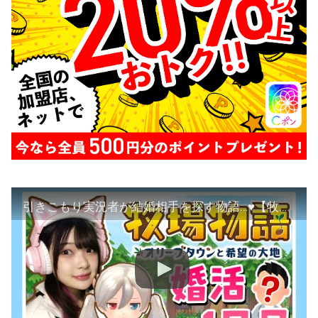
引きこもり実況者が結婚相手を探す物語…♥【牧場物語オリーブタウンと希望の台地】【女性ゲーム実況者】【TAMAchan】