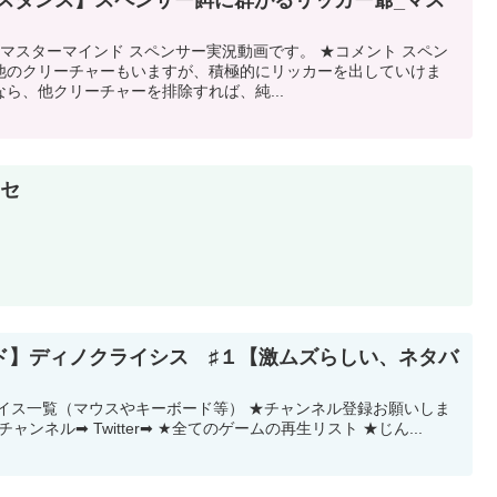
ジスタンス】スペンサー餌に群がるリッカー爺_マス
 マスターマインド スペンサー実況動画です。 ★コメント スペン
他のクリーチャーもいますが、積極的にリッカーを出していけま
ら、他クリーチャーを排除すれば、純...
ーセ
ド】ディノクライシス ♯１【激ムズらしい、ネタバ
バイス一覧（マウスやキーボード等） ★チャンネル登録お願いしま
ャンネル➡ Twitter➡ ★全てのゲームの再生リスト ★じん...