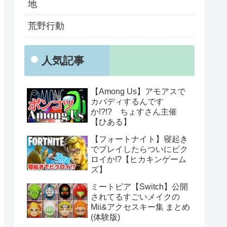
地
荒野行動
人気記事
【Among Us】アモアスで
カバディするんです
か!?!? ちょすさん主催
【ひある】
【フォートナイト】寝起き
でプレイしたらついにビク
ロイか!?【ヒカキンゲーム
ズ】
ミートピア【Switch】公開
されてるすごいメイクの
Mii&アクセスキー集 まとめ
(体験版)