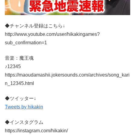
◆チャンネル登録はこちら↓
http://www.youtube.com/user/hikakingames?
sub_confirmation=1
音楽：魔王魂
♪12345
https://maoudamashii.jokersounds.com/archives/song_kari
n_12345.html
◆ツイッター↓
Tweets by hikakin
◆インスタグラム
https://instagram.com/hikakin/