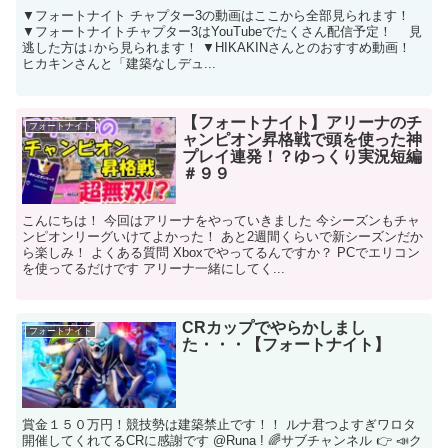
▼フォートナイト チャプター3の動画はここから全部見られます！
▼フォートナイトチャプター3はYouTubeでたくさん配信予定！ 見
逃した方は↓から見られます！ ▼HIKAKINさんとのおすすめ動画！
ヒカキンさんと「建築なしデュ...
【フォートナイト】アリーナのチ
フォートナイト
ャンピオン昇格戦で頭を使った神
プレイ連発！？ゆっくり実況短編
＃９９
こんにちは！ 今回はアリーナをやっていきました 今シーズンもチャ
ンピオンリーグいけてよかった！ あと2週間くらいで新シーズンだか
ら楽しみ！ よくある質問 Xboxでやってるんですか？ PCでエリコン
を使ってるだけです アリーナ一緒にしてく...
CRカップでやらかしまし
フォートナイト
た・・・【フォートナイト】
賞金１５０万円！競技勢は建築禁止です！！ ルナ君つよすぎワロタ
開催してくれてるCRに感謝です @Runa ! 🌈サブチャンネル 👉 📣ク