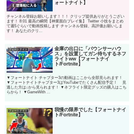
ォートナイト】
チャンネル登録お願いします！！！ クリップ提供ありがとうござい
ます！ 8:01 最高の瞬間【神業面白プレイ集】 Twitter 小技をまとめ
て週5ぐらいで動画投稿します チャンネル登録、高評価お願いしま
す！ あなたのクリ...
金庫の出口に「バウンサーハウ
フォートナイト
ス」を設置してガン待ちするネフ
ライトww【フォートナイ
ト/Fortnite】
▼フォートナイト チャプター3の動画はここから全部見られます！
▼フォートナイトチャプター3はYouTubeでたくさん配信予定！ 見
逃した方は↓から見られます！ ▼ネフライト限定グッズの購入はこち
らから！ ▼GameWith ...
我慢の限界でした【フォートナイ
フォートナイト
ト/Fortnite】