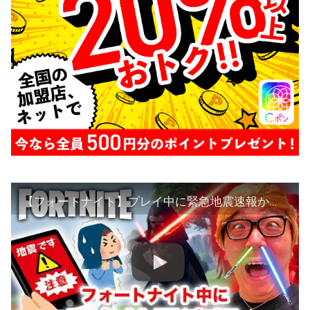
【フォートナイト】プレイ中に緊急地震速報からのライトセーバーキル炸裂!!!【ヒカキンゲームズ】