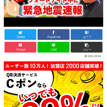
Twitter
Facebook
はてブ
Pocket
LINE
コピー
2021.03.04