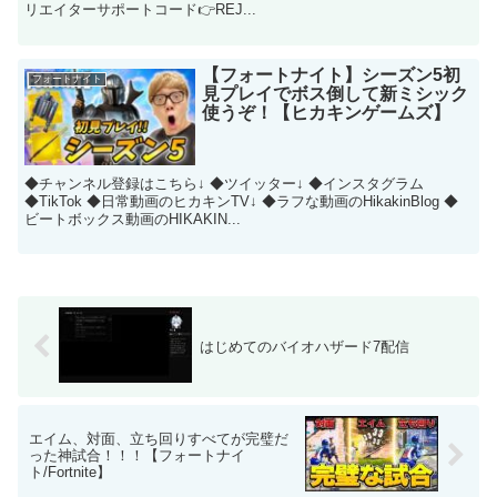
リエイターサポートコード👉REJ...
【フォートナイト】シーズン5初
フォートナイト
見プレイでボス倒して新ミシック
使うぞ！【ヒカキンゲームズ】
◆チャンネル登録はこちら↓ ◆ツイッター↓ ◆インスタグラム
◆TikTok ◆日常動画のヒカキンTV↓ ◆ラフな動画のHikakinBlog ◆
ビートボックス動画のHIKAKIN...
はじめてのバイオハザード7配信
エイム、対面、立ち回りすべてが完璧だ
った神試合！！！【フォートナイ
ト/Fortnite】