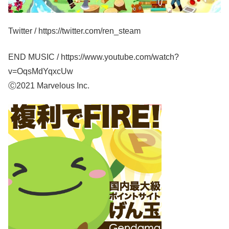
Twitter / https://twitter.com/ren_steam
END MUSIC / https://www.youtube.com/watch?
v=OqsMdYqxcUw
Ⓒ2021 Marvelous Inc.