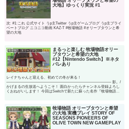
場物語 オリーブタウンと希望の
大地】ゆっくり実況 #1
次: #1:これ 公式サイト うp主Twitter うp主ゲームブログ うp主プライ
ベートブログ ニコニコ動画 KAZ-T #牧場物語 #オリーブタウンと希
望の大地
まるっと楽しむ 牧場物語オリー
牧場物語 オリーブタウンと希望の大地
ブタウンと希望の大地
#12【Nintendo Switch】※ネタ
バレあり
レイナちゃんと迎える、初めての冬が来る！
―――――――――――――――――――――――――――― 影。/
かげまるの生放送へようこそ！ 面白かったらチャンネル登録よろし
くおねがいします！ 今回はSwitchで新たに蘇った名作『牧場物語...
牧場物語 オリーブタウンと希望
牧場物語 オリーブタウンと希望の大地
の大地 実機プレイ STORY OF
SEASONS PIONEERS OF
OLIVE TOWN NEW GAMEPLAY