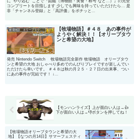
に “やり込む” ことで『図鑑（博物館・美食・称号 など…）』の完全
コンプリートを目指します 少しでも興味を持っていただけたら… 是
非「チャンネル登録」と「高評価」をポチッと...
【牧場物語】＃４８ あの事件が
牧場物語 オリーブタウンと希望の大地
ようやく解決！！【オリーブタウ
ンと希望の大地】
発売 Nintendo Switch 牧場物語完全新作 牧場物語 オリーブタウ
ンと希望の大地 おしゃべり多めでのんびりプレイですが楽しんでい
ただけたら幸いです。 ＃４８は秋の月２５・２７日の出来事、つい
にあの事件が完結です！ ↓...
【モンハンライズ】上が面白い人は→👍
下が面白い人は→👎ボタンを押してね！
【牧場物語オリーブタウンと希望の大
地】【なつの月14日】サマーフェスティ