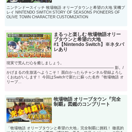
ニンテンドースイッチ 牧場物語 オリーブタウンと希望の大地 実機プ
レイ NINTENDO SWITCH STORY OF SEASONS PIONEERS OF
OLIVE TOWN CHARACTER CUSTOMIZATION
まるっと楽しむ 牧場物語オリー
牧場物語 オリーブタウンと希望の大地
ブタウンと希望の大地
#1【Nintendo Switch】※ネタバ
レあり
現実で荒んだ心を癒しましょう。
―――――――――――――――――――――――――――― 影。/
かげまるの生放送へようこそ！ 面白かったらチャンネル登録よろし
くおねがいします！ 今回はSwitchで新たに蘇った名作『牧場物語 オ
リーブ...
牧場物語 オリーブタウン『完全
牧場物語 オリーブタウンと希望の大地
制覇』図鑑のコンプリート
「牧場物語 オリーブタウンと希望の大地」完全制覇に挑戦！ 徹底的