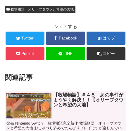
牧場物語 オリーブタウンと希望の大地
シェアする
Twitter
Facebook
はてブ
Pocket
LINE
コピー
関連記事
【牧場物語】＃４８ あの事件が
牧場物語 オリーブタウンと希望の大地
ようやく解決！！【オリーブタウ
ンと希望の大地】
発売 Nintendo Switch 牧場物語完全新作 牧場物語 オリーブタウ
ンと希望の大地 おしゃべり多めでのんびりプレイですが楽しんでい