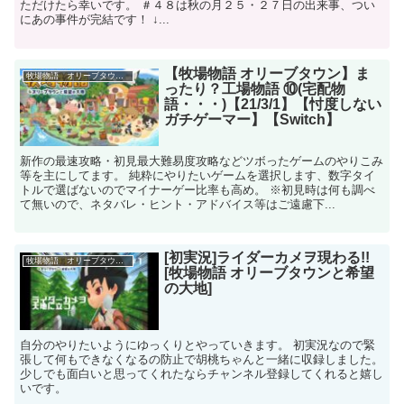
ただけたら幸いです。 ＃４８は秋の月２５・２７日の出来事、つい
にあの事件が完結です！ ↓...
【牧場物語 オリーブタウン】ま
牧場物語 オリーブタウンと希望の大地
ったり？工場物語 ⑩(宅配物
語・・・)【21/3/1】【忖度しない
ガチゲーマー】【Switch】
新作の最速攻略・初見最大難易度攻略などツボったゲームのやりこみ
等を主にしてます。 純粋にやりたいゲームを選択します、数字タイ
トルで選ばないのでマイナーゲー比率も高め。 ※初見時は何も調べ
て無いので、ネタバレ・ヒント・アドバイス等はご遠慮下...
[初実況]ライダーカメヲ現わる!!
牧場物語 オリーブタウンと希望の大地
[牧場物語 オリーブタウンと希望
の大地]
自分のやりたいようにゆっくりとやっていきます。 初実況なので緊
張して何もできなくなるの防止で胡桃ちゃんと一緒に収録しました。
少しでも面白いと思ってくれたならチャンネル登録してくれると嬉し
いです。