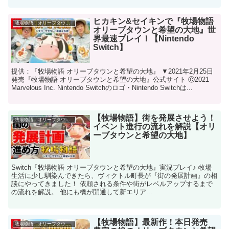
ヒカキン&セイキンで『牧場物語
牧場物語 オリーブタウンと希望の大地
オリーブタウンと希望の大地』世
界最速プレイ！【Nintendo
Switch】
提供：『牧場物語 オリーブタウンと希望の大地』 ▼2021年2月25日
発売『牧場物語 オリーブタウンと希望の大地』公式サイト Ⓒ2021
Marvelous Inc. Nintendo Switchのロゴ・Nintendo Switchは...
【牧場物語】街を発展させよう！
牧場物語 オリーブタウンと希望の大地
イベント進行の流れを解説【オリ
ーブタウンと希望の大地】
Switch『牧場物語 オリーブタウンと希望の大地』実況プレイ♪ 牧場
生活に少し馴染んできたら、ヴィクトル町長が『街の発展計画』の相
談にやってきました！ 依頼される条件や街がレベルアップするまで
の流れを解説。 他にも橋が開通して新エリア...
【牧場物語】最新作！本日発売
牧場物語 オリーブタウンと希望の大地