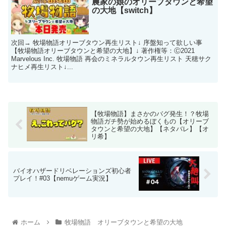
農家の娘のオリーブタウンと希望
の大地【switch】
次回→ 牧場物語オリーブタウン再生リスト↓ 序盤知って欲しい事
【牧場物語オリーブタウンと希望の大地】↓ 著作権等：Ⓒ2021
Marvelous Inc. 牧場物語 再会のミネラルタウン再生リスト 天穂サク
ナヒメ再生リスト↓...
【牧場物語】まさかのバグ発生！？牧場
物語ガチ勢が始めるぼくもの【オリーブ
タウンと希望の大地】【ネタバレ】【オ
リ希】
バイオハザードリベレーションズ初心者
プレイ！#03【nemuゲーム実況】
ホーム
牧場物語 オリーブタウンと希望の大地