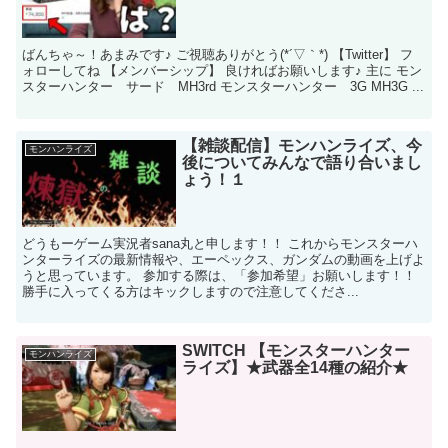
ばんちゃ～！あまみです♪ ご視聴ありがとう(*´▽｀*) 【Twitter】 フ
ォローしてね 【メンバーシップ】 良ければお願いします♪ 主に モン
スターハンター サード MH3rd モンスターハンター 3G MH3G ...
【雑談配信】モンハンライズ、今
モンハンライズ
後についてみんなで語り合いまし
ょう！１
どうもーゲーム実況者sana丸と申します！！ これからモンスターハ
ンターライズの最新情報や、エーペックス、ガンダムの動画を上げよ
うと思っています。 参加する際は、「参加希望」お願いします！！
勝手に入ってくる方はキックしますので注意してくださ...
SWITCH 【モンスターハンター
モンハンライズ
ライズ】★武器全14種の紹介★