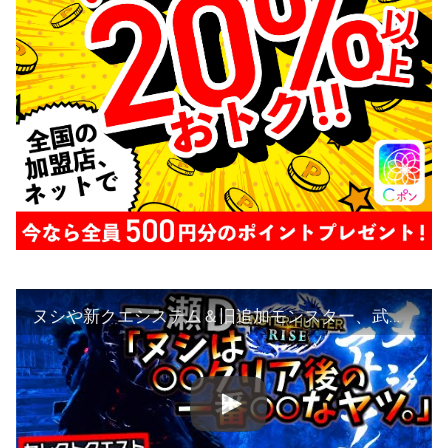
ヌシや新クエシステム＆旧追加モンスター、武器調整の事等が最新インタビューで色々判明。スイッチライズエディション争奪戦の結果。【モンハンライズ/MHRise】