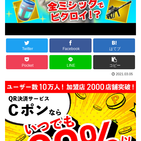
Twitter
Facebook
はてブ
Pocket
LINE
コピー
2021.03.05