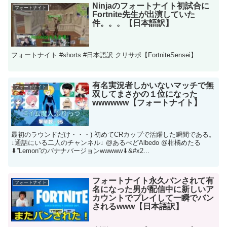
Ninjaのフォートナイト初試合に
フォートナイト
Fortnite先生が出演していた
件。。。【日本語訳】
フォートナイト #shorts #日本語訳 クリサポ【FortniteSensei】
有名実況者しかいないマッチで無
フォートナイト
双してまさかの１位になった
wwwwww【フォートナイト】
最初のラウンドだけ・・・) 初めてCRカップで活躍した瞬間である。
↓通話にいる二人のチャンネル↓ @あるべどAlbedo @柑橘めたる
⬇︎”Lemon”のバナナバージョンwwwww⬇︎ ​ &#x2...
フォートナイト永久バンされて有
フォートナイト
名になった男が配信中に新しいア
カウントでプレイして一瞬でバン
されるwww【日本語訳】