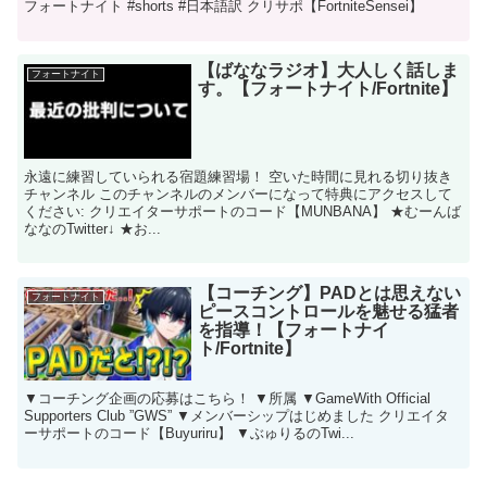
フォートナイト #shorts #日本語訳 クリサポ【FortniteSensei】
【ばななラジオ】大人しく話しま
フォートナイト
す。【フォートナイト/Fortnite】
永遠に練習していられる宿題練習場！ 空いた時間に見れる切り抜き
チャンネル このチャンネルのメンバーになって特典にアクセスして
ください: クリエイターサポートのコード【MUNBANA】 ★むーんば
ななのTwitter↓ ★お...
【コーチング】PADとは思えない
フォートナイト
ピースコントロールを魅せる猛者
を指導！【フォートナイ
ト/Fortnite】
▼コーチング企画の応募はこちら！ ▼所属 ▼GameWith Official
Supporters Club ”GWS” ▼メンバーシップはじめました クリエイタ
ーサポートのコード【Buyuriru】 ▼ぶゅりるのTwi...