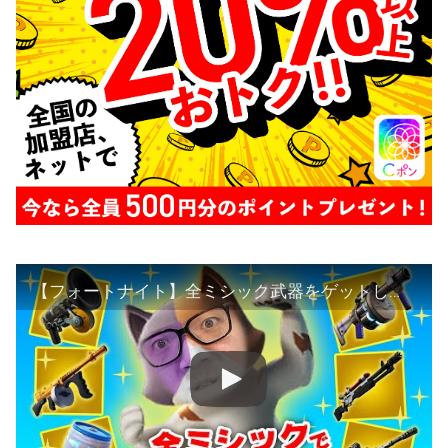
【フォートナイト】全ミシック武器をゲットしとんでもない結果を残す!?ビクロイなるか!?【ヒカキンゲームズ】