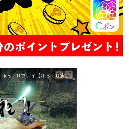
【MHRise】モンスターハンターライズ体験版をゆっくりプレイ【ゆっくり実況】