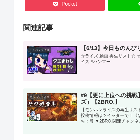
Pocket
関連記事
【6/13】今日ものん
モンハンライズ
☆ライズ 動画 再生リスト☆ ☆
イズ #ハンマー
#9【更に上位への挑戦
モンハンライズ
ズ」【2BRO.】
【モンハンライズの再生リスト
投稿情報はツイッターで！《@O
ち：弓 ▼2BRO.関連チャンネル