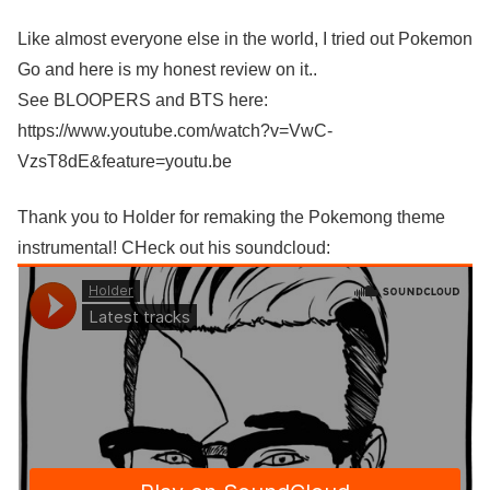
Like almost everyone else in the world, I tried out Pokemon
Go and here is my honest review on it..
See BLOOPERS and BTS here:
https://www.youtube.com/watch?v=VwC-
VzsT8dE&feature=youtu.be
Thank you to Holder for remaking the Pokemong theme
instrumental! CHeck out his soundcloud: