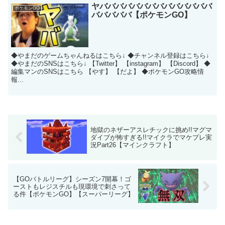
ヤババババババババババババババ
ポケモンGO
バババババ【ポケモンGO】
◆やまだのゲームちゃんねるはこちら↓ ◆チャンネル登録はこちら↓
◆やまだのSNSはこちら↓ 【Twitter】 【instagram】 【Discord】 ◆
編集マンのSNSはこちら 【やす】 【だよ】 ◆ポケモンGO攻略情
報...
地獄のネザーアスレチックに挑め!!マグマ
ダイブが怖すぎる!!マイクラでマケプレ実
況Part26【マインクラフト】
【GOバトルリーグ】シーズン7開幕！ゴ
ーストもレジスチルも現環境で刺さって
る件【ポケモンGO】【スーパーリーグ】