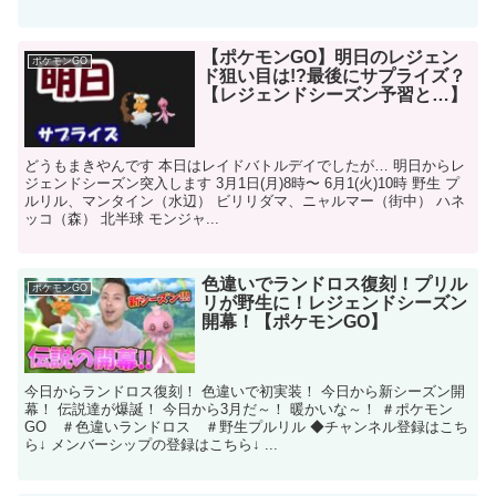
【ポケモンGO】明日のレジェン
ポケモンGO
ド狙い目は!?最後にサプライズ？
【レジェンドシーズン予習と…】
どうもまきやんです 本日はレイドバトルデイでしたが… 明日からレ
ジェンドシーズン突入します 3月1日(月)8時〜 6月1(火)10時 野生 プ
ルリル、マンタイン（水辺） ビリリダマ、ニャルマー（街中） ハネ
ッコ（森） 北半球 モンジャ...
色違いでランドロス復刻！プリル
ポケモンGO
リが野生に！レジェンドシーズン
開幕！【ポケモンGO】
今日からランドロス復刻！ 色違いで初実装！ 今日から新シーズン開
幕！ 伝説達が爆誕！ 今日から3月だ～！ 暖かいな～！ ＃ポケモン
GO ＃色違いランドロス ＃野生プルリル ◆チャンネル登録はこち
ら↓ メンバーシップの登録はこちら↓ ...