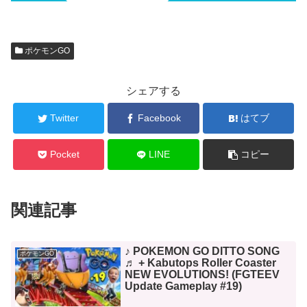
ポケモンGO
シェアする
Twitter
Facebook
はてブ
Pocket
LINE
コピー
関連記事
♪ POKEMON GO DITTO SONG
ポケモンGO
♬ + Kabutops Roller Coaster
NEW EVOLUTIONS! (FGTEEV
Update Gameplay #19)