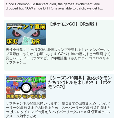
since Pokemon Go trackers died, the game's excitement level
dropped but NOW since DITTO is available to catch, we get h...
【ポケモンGO】QR対戦！
ポケモンGO
裏技小技集 ここぺりGOのLINEスタンプ発売しました メンバーシッ
プ登録はこちらからお願いします GOバト1年の歴史まとめ動画 よく
見るパーティー（ポケマピ） pvp用語集（みんポケ） ココロペリル
サブチャン...
【シーズン10開幕】強化ポケモン
ポケモンGO
たちでバトルを楽しむぞ！【ポケ
モンGO】
サブチャンネル登録お願いします！ 技２までの回数まとめ ハイパ
ーリーグ編 技２までの回数まとめ スーパーリーグ編 技２性能まと
め 技２のタイミングの覚え方 ハイパーリーグのアメXL必要ポケモン
ダメージ効率まとめ ...