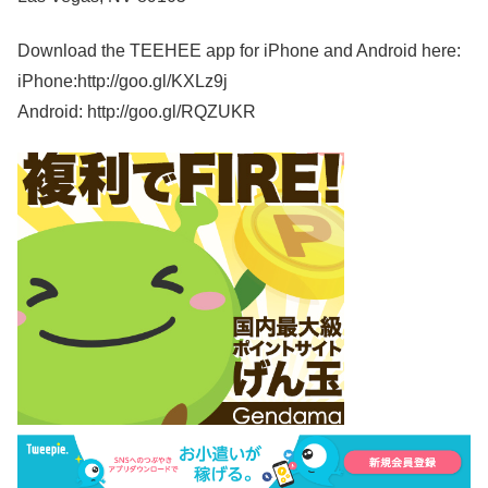
Download the TEEHEE app for iPhone and Android here:
iPhone:http://goo.gl/KXLz9j
Android: http://goo.gl/RQZUKR