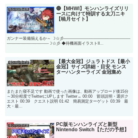
🔴【MHWI】モンハンライズリリ
モンハンライズ
ースに向けて特訓する太刀ニキ
【暁月セイト】
ガンナー装備揃えるか～ ☽☆彡------------------------------------------------------
----------------------------------☽☆彡 ◆待機画面イラストIl...
【最大金冠】ジュラトドス【最小
モンハンライズ
金冠】サイズ詳細・目安 モンス
ターハンターライズ 金冠集め
またまた寝不足です 動画で使った画像は、動画アップロード後15分
～30分程度でTwitterにUPします Twitter→ 00:00 冒頭説明・選択ク
エスト 00:39 クエスト説明 01:42 簡易測定ターゲット 03:39 最
大・最...
PC版モンハンライズと新型
モンハンライズ
Nintendo Switch【ただの予想】