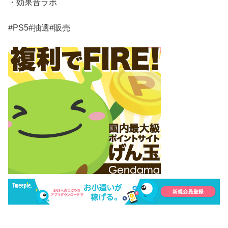
・効果音ラボ
#PS5#抽選#販売