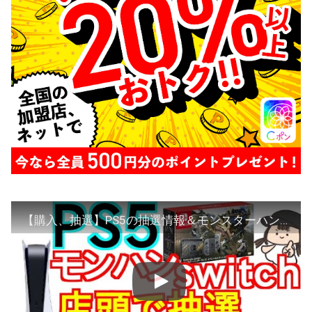
【購入、抽選】PS5の抽選情報＆モンスターハンターライズスペシャルエディションswitch抽選情報【プレステ5、SONY、品薄、ゲリラ販売】