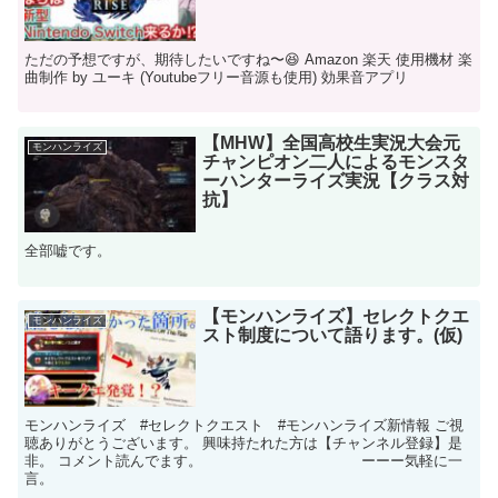
ただの予想ですが、期待したいですね〜😆 Amazon 楽天 使用機材 楽
曲制作 by ユーキ (Youtubeフリー音源も使用) 効果音アプリ
【MHW】全国高校生実況大会元
モンハンライズ
チャンピオン二人によるモンスタ
ーハンターライズ実況【クラス対
抗】
全部嘘です。
【モンハンライズ】セレクトクエ
モンハンライズ
スト制度について語ります。(仮)
モンハンライズ #セレクトクエスト #モンハンライズ新情報 ご視
聴ありがとうございます。 興味持たれた方は【チャンネル登録】是
非。 コメント読んでます。 ーーー気軽に一
言。