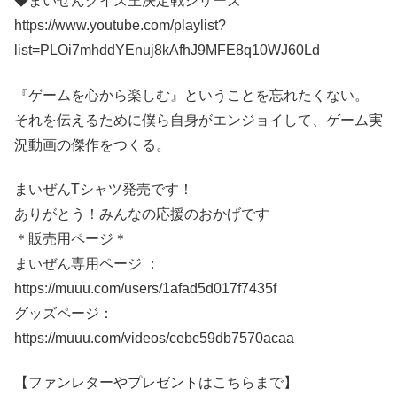
◆まいぜんクイズ王決定戦シリーズ
https://www.youtube.com/playlist?
list=PLOi7mhddYEnuj8kAfhJ9MFE8q10WJ60Ld
『ゲームを心から楽しむ』ということを忘れたくない。
それを伝えるために僕ら自身がエンジョイして、ゲーム実
況動画の傑作をつくる。
まいぜんTシャツ発売です！
ありがとう！みんなの応援のおかげです
＊販売用ページ＊
まいぜん専用ページ ：
https://muuu.com/users/1afad5d017f7435f
グッズページ：
https://muuu.com/videos/cebc59db7570acaa
【ファンレターやプレゼントはこちらまで】