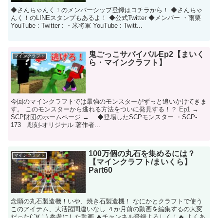
◆さんちゃんく！のメンバーシップ登録はコチラから！ ◆さんちゃ
んく！のLINEスタンプもあるよ！ ◆公式Twitter ◆メンバー ・雨栗
YouTube : Twitter : ・米将軍 YouTube : Twitt...
鬼ごっこサバイバルEp2【まいく
マインクラフト
ら・マインクラフト】
今回のマインクラフトでは最強のモンスターがずっと追いかけてきま
す。 このモンスターから逃れる方法をついに発見する！？ Ep1 →
SCP財団のホームページ → ◆登場したSCPモンスター ・SCP-
173 彫刻-オリジナル 著作者...
100万個の丸石を集めるには？
マインクラフト
【マインクラフト/まいくら】
Part60
念願の丸石製造機！いや、焼き石製造機！ なにかとクラフトで使う
このアイテム、大活躍間違いなし ４か月前の動画を編集するの大変
だった(;´∀｀) 参考にした動画 🔥チャンネル登録よろしく！🔥 よくあ