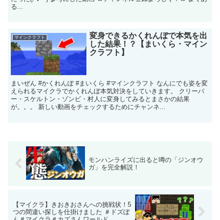
る...
変身できるかくれんぼで本気を出
マインクラフト
した結果！？【まいくら・マイン
クラフト】
まいぜん #かくれんぼ #まいくら #マインクラフト なんにでも姿を変
えられるマイクラでかくれんぼ本気対決をしていきます。 クリーパ
ー・スケルトン・ゾンビ・村人に変身してみるとまさかの結果
が。。。 新しい動画をチェックするためにチャンネ...
モンハンライズに出ると噂の「ジンオウ
ガ」を完全解説！
【マイクラ】きおきおさんへの挑戦状！5
つの間違い探しを仕掛けました ＃ドズぼ
ん＃マイクラ＃カズさんワールド