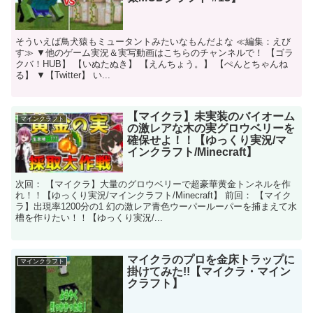
そういえば鳥犬猿もミュータントみたいなもんだよな ≪編集：えび
す≫ ▼他のゲーム実況＆実写動画はこちらのチャンネルで！ 【ゴラ
クバ！HUB】 【いぬたぬき】 【えんちょう。】 【ぺんとちゃんね
る】 ▼【Twitter】 い...
【マイクラ】未実装のバイオーム
マインクラフト
の激レアな木の実グロウベリーを
確保せよ！！【ゆっくり実況/マ
インクラフト/Minecraft】
次回： 【マイクラ】大量のグロウベリーで超豪華黄金トンネルを作
れ！！【ゆっくり実況/マインクラフト/Minecraft】 前回： 【マイク
ラ】出現率1200分の1 幻の激レア青色ウーパールーパーを捕まえて水
槽を作りたい！！【ゆっくり実況/...
マイクラのプロを金床トラップに
マインクラフト
掛けてみた!!【マイクラ・マイン
クラフト】