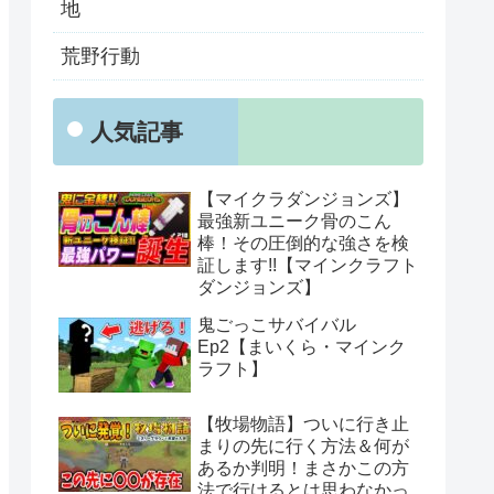
地
荒野行動
人気記事
【マイクラダンジョンズ】
最強新ユニーク骨のこん
棒！その圧倒的な強さを検
証します!!【マインクラフト
ダンジョンズ】
鬼ごっこサバイバル
Ep2【まいくら・マインク
ラフト】
【牧場物語】ついに行き止
まりの先に行く方法＆何が
あるか判明！まさかこの方
法で行けるとは思わなかっ