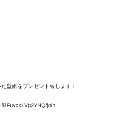
いた壁紙をプレゼント致します！
0-fBFuvqx1Vg2YNQ/join