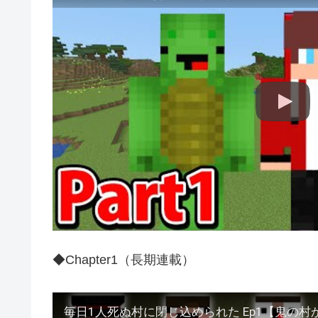
◆Chapter1（長期連載）
毎日1人死ぬ村に閉じ込められた Ep1【鬼の村