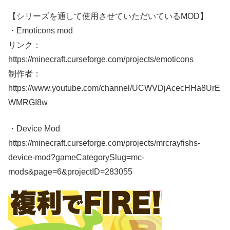
【シリーズを通して使用させていただいているMOD】
・Emoticons mod
リンク：
https://minecraft.curseforge.com/projects/emoticons
制作者：
https://www.youtube.com/channel/UCWVDjAcecHHa8UrE
WMRGI8w
・Device Mod
https://minecraft.curseforge.com/projects/mrcrayfishs-
device-mod?gameCategorySlug=mc-
mods&page=6&projectID=283055