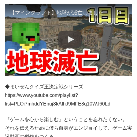
【マインクラフト】地球が滅亡しました。。【1日目】
◆まいぜんクイズ王決定戦シリーズ
https://www.youtube.com/playlist?
list=PLOi7mhddYEnuj8kAfhJ9MFE8q10WJ60Ld
『ゲームを心から楽しむ』ということを忘れたくない。
それを伝えるために僕ら自身がエンジョイして、ゲーム実
況動画の傑作をつくる。