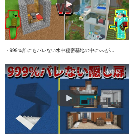
・999％誰にもバレない水中秘密基地の中に○○が…
【マインクラフト】999％誰にもバレない水中秘密基地の中に○○が…