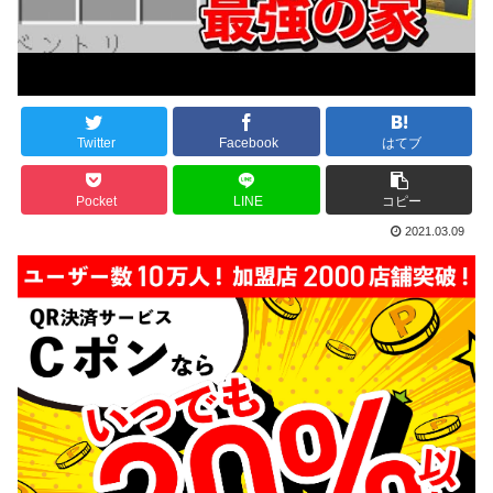
Twitter
Facebook
はてブ
Pocket
LINE
コピー
2021.03.09