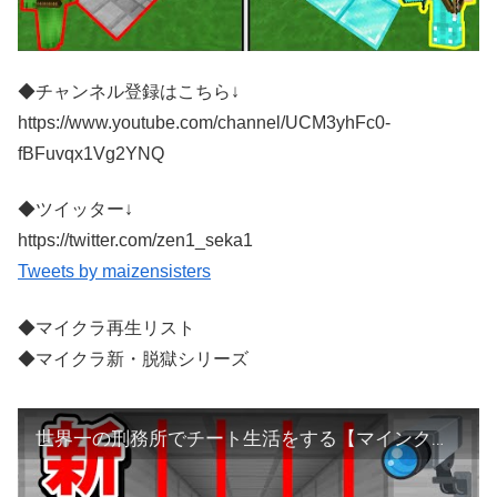
◆チャンネル登録はこちら↓
https://www.youtube.com/channel/UCM3yhFc0-
fBFuvqx1Vg2YNQ
◆ツイッター↓
https://twitter.com/zen1_seka1
Tweets by maizensisters
◆マイクラ再生リスト
◆マイクラ新・脱獄シリーズ
世界一の刑務所でチート生活をする【マインクラフト新脱獄 第1話】