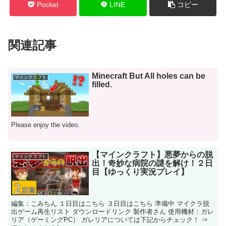
Pocket
LINE
コピー
関連記事
Minecraft But All holes can be
マインクラフト
filled.
Please enjoy the video.
【マインクラフト】悪夢からの脱
マインクラフト
出！奇妙な病院の謎を解け！２日
目【ゆっくり実況プレイ】
編集：こみちん １日目はこちら ３日目はこちら 準備中 マイクラ脱
出ゲーム再生リスト ダウンロードリンク 製作者さん 使用機材：ガレ
リア（​ゲーミングPC​） ガレリアについては下記からチェック​！ ⇒