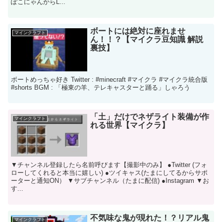
ぽこにゃんからL...
ボートには絶対に座れませ
マインクラフト
ん！！？【マイクラ豆知識 解説
裏技】
ボートめっちゃ好き Twitter : #minecraft #マイクラ #マイクラ統合版
#shorts BGM : 「極東の羊、テレキャスターと踊る」しゃろう
「土」だけでネザライト装備が作
マインクラフト
れる世界【マイクラ】
▼チャンネル登録したら名前呼びます【撮影中のみ】 ●Twitter (フォ
ローしてくれると本当に嬉しい) ●ツイキャス(たまにしてるからサポ
ーターと通知ON） ▼サブチャンネル（たまに配信) ●Instagram ▼お
す...
不気味な鬼が現れた！？リアル鬼
マインクラフト