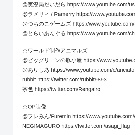
@実況局だいだら https://www.youtube.com/user
@ラメリィ / Ramerry https://www.youtube.c
@つちのこゲームズ https://www.youtube.com/c
@とらいあんぐる https://www.youtube.com/cha
☆ワールド制作アニマルズ
@ビッグリーンの豚小屋 https://www.youtube.co
@ありしあ https://www.youtube.com/c/ariciator
rubbit https://twitter.com/rubbit9893
茶色 https://twitter.com/Rengairo
☆OP映像
@フレみん/Furemin https://www.youtube.com/
NEGIMAGURO https://twitter.com/asagi_flag