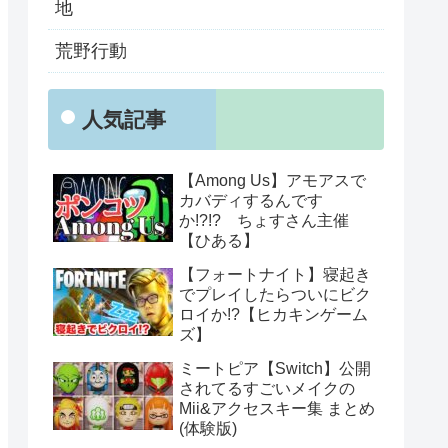
地
荒野行動
人気記事
【Among Us】アモアスで
カバディするんです
か!?!? ちょすさん主催
【ひある】
【フォートナイト】寝起き
でプレイしたらついにビク
ロイか!?【ヒカキンゲーム
ズ】
ミートピア【Switch】公開
されてるすごいメイクの
Mii&アクセスキー集 まとめ
(体験版)