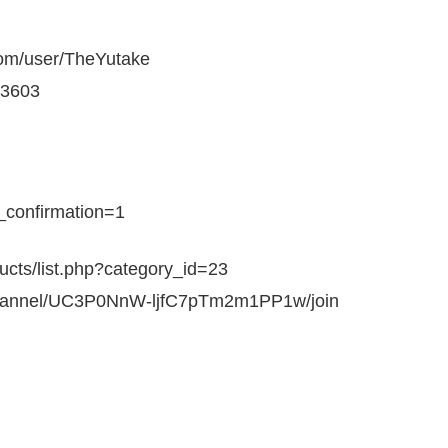
m/user/TheYutake
3603
_confirmation=1
s/list.php?category_id=23
nnel/UC3P0NnW-ljfC7pTm2m1PP1w/join