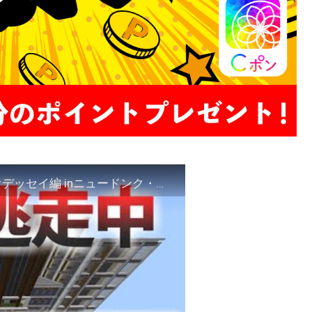
逃走中をマインクラフトでやってみた マリオオデッセイ編 inニュードンク・シティ【実況】Minecraft