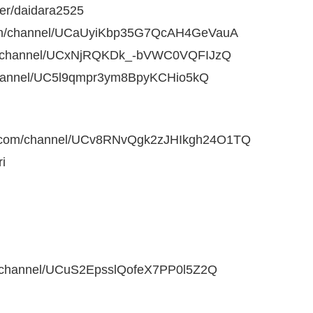
/daidara2525
om/channel/UCaUyiKbp35G7QcAH4GeVauA
hannel/UCxNjRQKDk_-bVWC0VQFIJzQ
nnel/UC5l9qmpr3ym8BpyKCHio5kQ
m/channel/UCv8RNvQgk2zJHIkgh24O1TQ
i
channel/UCuS2EpsslQofeX7PP0l5Z2Q