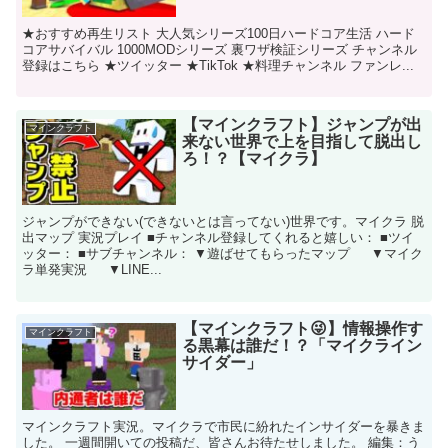
★おすすめ再生リスト 大人気シリーズ100日ハードコア生活 ハード
コアサバイバル 1000MODシリーズ 裏ワザ検証シリーズ チャンネル
登録はこちら ★ツイッター ★TikTok ★料理チャンネル ファンレ...
【マインクラフト】ジャンプが出
マインクラフト
来ない世界で上を目指して脱出し
ろ！？【マイクラ】
ジャンプができない(できないとは言ってない)世界です。マイクラ 脱
出マップ 実況プレイ ■チャンネル登録してくれると嬉しい： ■ツイ
ッター： ■サブチャンネル： ▼遊ばせてもらったマップ ▼マイク
ラ単発実況 ▼LINE...
【マインクラフト😜】情報操作す
マインクラフト
る黒幕は誰だ！？「マイクライン
サイダー」
マインクラフト実況。マイクラで市民に紛れたインサイダーを暴きま
した。 一週間開いての投稿だ、皆さんお待たせしました。 編集：う