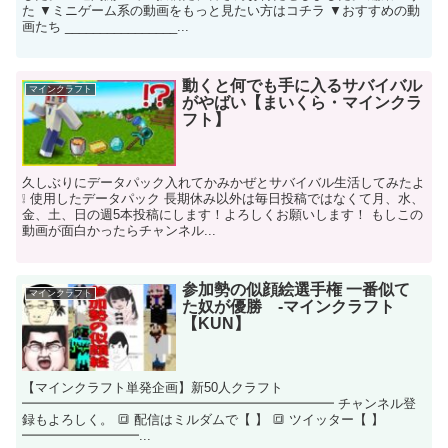
た ▼ミニゲーム系の動画をもっと見たい方はコチラ ▼おすすめの動
画たち ________________...
動くと何でも手に入るサバイバル
マインクラフト
がやばい【まいくら・マインクラ
フト】
久しぶりにデータパック入れてかみかぜとサバイバル生活してみたよ
❕ 使用したデータパック 長期休み以外は毎日投稿ではなくて月、水、
金、土、日の週5本投稿にします！よろしくお願いします！ もしこの
動画が面白かったらチャンネル...
参加勢の似顔絵選手権 一番似て
マインクラフト
た奴が優勝 -マインクラフト
【KUN】
【マインクラフト単発企画】新50人クラフト
━━━━━━━━━━━━━━━━━━━━━━━━ チャンネル登
録もよろしく。 🔳 配信はミルダムで【 】 🔳 ツイッター【 】
━━━━━━━━━...