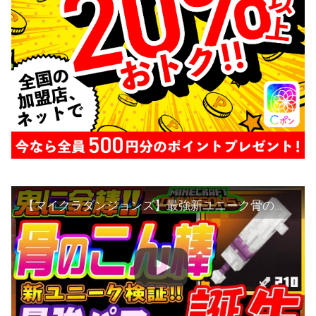
【マイクラダンジョンズ】最強新ユニーク骨のこん棒！その圧倒的な強さを検証します!!【マインクラフトダンジョンズ】