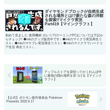
ダイヤモンドブロックが自然生成
マインクラフト
される場所とは!?新たな森の洋館
を探索!!マイクラ実況
Part419【マインクラフト】
初めて見ました 使用機材:ガレリア(​ゲーミングPC​)については下記か
らチェック! ◆mkのグッズ販売中です↓ ◆mkのマイクラ実況再生リ
スト↓ ◆mkのマケプレ実況再生リスト↓ ◆mkのマイクラでハードコ
ア生活 再生リスト↓...
アップルストアを貸切ってかくれんぼ中
に最強の隠れ場所を見つける【マインク
ラフト】
【公式】ポケモン新作発表会 Pokémon
Presents 2020.6.17