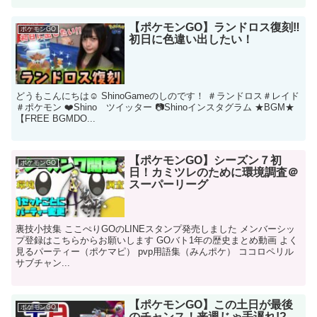
【ポケモンGO】ランドロス復刻‼︎
ポケモンGO
初日に色違い出したい！
どうもこんにちは☺ ShinoGameのしのです！ ＃ランドロス＃レイド
＃ポケモン ❤️Shino ツイッター 📷Shinoインスタグラム ★BGM★
【FREE BGMDO...
【ポケモンGO】シーズン７初
ポケモンGO
日！カミツレのために環境調査＠
スーパーリーグ
裏技小技集 ここぺりGOのLINEスタンプ発売しました メンバーシッ
プ登録はこちらからお願いします GOバト1年の歴史まとめ動画 よく
見るパーティー（ポケマピ） pvp用語集（みんポケ） ココロペリル
サブチャン...
【ポケモンGO】この土日が最後
ポケモンGO
のチャンス！来週じゃ手遅れ!?