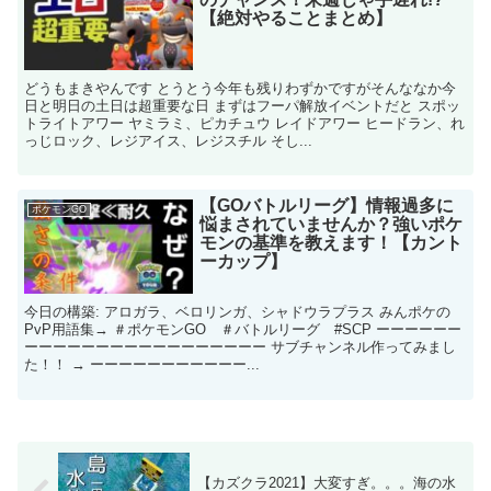
【絶対やることまとめ】
どうもまきやんです とうとう今年も残りわずかですがそんななか今
日と明日の土日は超重要な日 まずはフーパ解放イベントだと スポッ
トライトアワー ヤミラミ、ピカチュウ レイドアワー ヒードラン、れ
っじロック、レジアイス、レジスチル そし...
【GOバトルリーグ】情報過多に
ポケモンGO
悩まされていませんか？強いポケ
モンの基準を教えます！【カント
ーカップ】
今日の構築: アロガラ、ベロリンガ、シャドウラプラス みんポケの
PvP用語集→ ＃ポケモンGO ＃バトルリーグ #SCP ーーーーーー
ーーーーーーーーーーーーーーーーー サブチャンネル作ってみまし
た！！ → ーーーーーーーーーーー...
【カズクラ2021】大変すぎ。。。海の水