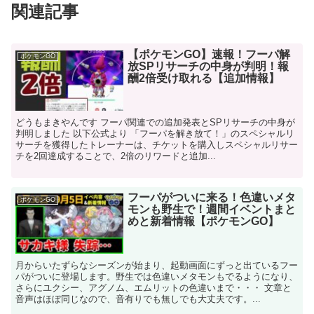
関連記事
【ポケモンGO】速報！フーパ解
ポケモンGO
放SPリサーチの中身が判明！報
酬2倍受け取れる【追加情報】
どうもまきやんです フーパ関連での追加発表とSPリサーチの中身が
判明しました 以下公式より 「フーパを解き放て！」のスペシャルリ
サーチを獲得したトレーナーは、チケットを購入しスペシャルリサー
チを2回達成することで、2倍のリワードと追加...
フーパがついに来る！色違いメタ
ポケモンGO
モンも野生で！週間イベントまと
めと新着情報【ポケモンGO】
月からいたずらなシーズンが始まり、起動画面にずっと出ているフー
パがついに登場します。野生では色違いメタモンもでるようになり、
さらにユクシー、アグノム、エムリットの色違いまで・・・ 文章と
音声はほぼ同じなので、音有りでも無しでも大丈夫です。...