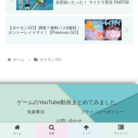
全部抜いたった！ マイクラ実況 PART58
【ポケモンGO】満喫？無料パス8連戦！
カントーレイドデイ！【Pokémon GO】
ホーム
ポケモンGO
ゲームのYouTube動画まとめてみました。
免責事項
プライバシーポリシー
お問い合わせ
© 2021 ゲームのYouTube動画まとめてみました。.
ホーム
検索
トップ
サイドバー