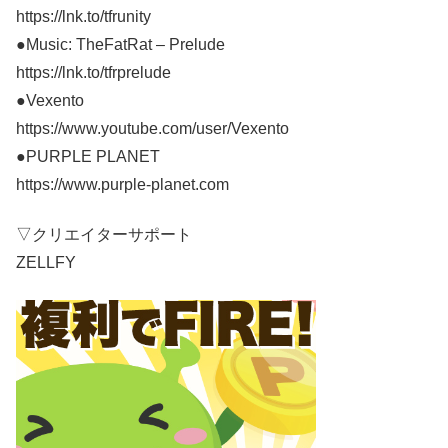
https://lnk.to/tfrunity
●Music: TheFatRat – Prelude
https://lnk.to/tfrprelude
●Vexento
https://www.youtube.com/user/Vexento
●PURPLE PLANET
https://www.purple-planet.com
▽クリエイターサポート
ZELLFY