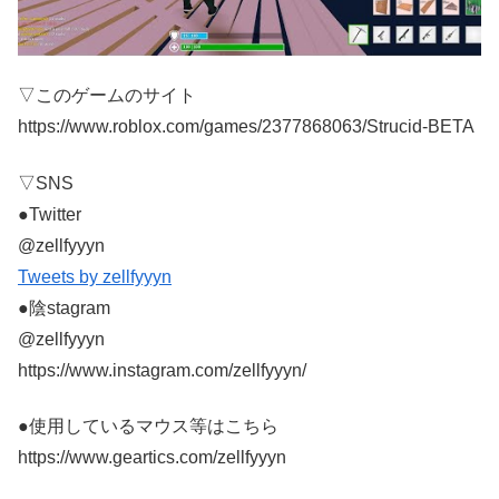
▽このゲームのサイト
https://www.roblox.com/games/2377868063/Strucid-BETA
▽SNS
●Twitter
@zellfyyyn
Tweets by zellfyyyn
●陰stagram
@zellfyyyn
https://www.instagram.com/zellfyyyn/
●使用しているマウス等はこちら
https://www.geartics.com/zellfyyyn