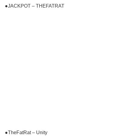
●JACKPOT – THEFATRAT
●TheFatRat – Unity