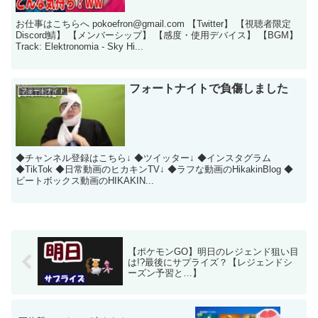
お仕事はこちらへ pokoefron@gmail.com 【Twitter】 【視聴者限定
Discord鯖】 【メンバーシップ】 【感度・使用デバイス】 【BGM】
Track: Elektronomia - Sky Hi...
フォートナイトで負傷しました
フォートナイト
◆チャンネル登録はこちら↓ ◆ツイッター↓ ◆インスタグラム
◆TikTok ◆日常動画のヒカキンTV↓ ◆ラフな動画のHikakinBlog ◆
ビートボックス動画のHIKAKIN...
【ポケモンGO】明日のレジェンド狙い目
は!?最後にサプライズ？【レジェンドシ
ーズン予習と…】