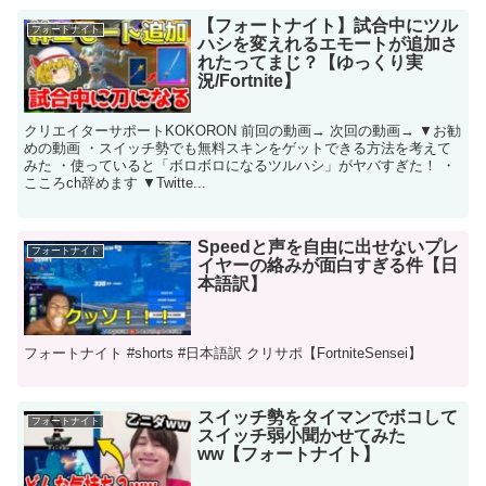
【フォートナイト】試合中にツル
フォートナイト
ハシを変えれるエモートが追加さ
れたってまじ？【ゆっくり実
況/Fortnite】
クリエイターサポートKOKORON 前回の動画→ 次回の動画→ ▼お勧
めの動画 ・スイッチ勢でも無料スキンをゲットできる方法を考えて
みた ・使っていると「ボロボロになるツルハシ」がヤバすぎた！ ・
こころch辞めます ▼Twitte...
Speedと声を自由に出せないプレ
フォートナイト
イヤーの絡みが面白すぎる件【日
本語訳】
フォートナイト #shorts #日本語訳 クリサポ【FortniteSensei】
スイッチ勢をタイマンでボコして
フォートナイト
スイッチ弱小聞かせてみた
ww【フォートナイト】