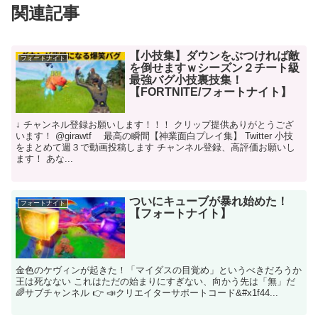
関連記事
【小技集】ダウンをぶつければ敵
フォートナイト
を倒せますｗシーズン２チート級
最強バグ小技裏技集！
【FORTNITE/フォートナイト】
↓ チャンネル登録お願いします！！！ クリップ提供ありがとうござ
います！ @girawtf 最高の瞬間【神業面白プレイ集】 Twitter 小技
をまとめて週３で動画投稿します チャンネル登録、高評価お願いし
ます！ あな...
ついにキューブが暴れ始めた！
フォートナイト
【フォートナイト】
金色のケヴィンが起きた！「マイダスの目覚め」というべきだろうか
王は死なない これはただの始まりにすぎない、向かう先は「無」だ
🌈サブチャンネル 👉 📣クリエイターサポートコード&#x1f44...