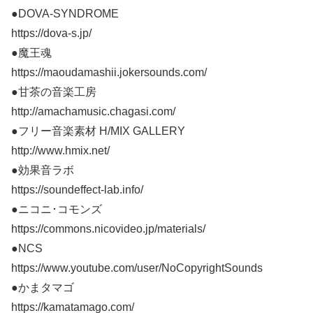
●DOVA-SYNDROME
https://dova-s.jp/
●魔王魂
https://maoudamashii.jokersounds.com/
●甘茶の音楽工房
http://amachamusic.chagasi.com/
●フリー音楽素材 H/MIX GALLERY
http://www.hmix.net/
●効果音ラボ
https://soundeffect-lab.info/
●ニコニ･コモンズ
https://commons.nicovideo.jp/materials/
●NCS
https://www.youtube.com/user/NoCopyrightSounds
●かまタマゴ
https://kamatamago.com/