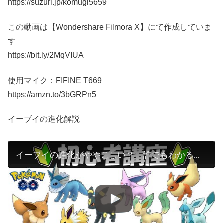
https://suzuri.jp/komugi5659
この動画は【Wondershare Filmora X】にて作成していま
す
https://bit.ly/2MqVIUA
使用マイク：FIFINE T669
https://amzn.to/3bGRPn5
イーブイの進化解説
イーブイの進化がややこしい？ 誰でもわかる初心者講座【ポケモンGO】