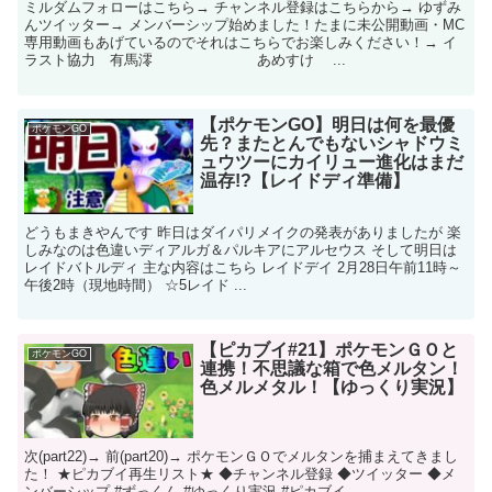
ミルダムフォローはこちら→ チャンネル登録はこちらから→ ゆずみ
んツイッター→ メンバーシップ始めました！たまに未公開動画・MC
専用動画もあげているのでそれはこちらでお楽しみください！→ イ
ラスト協力 有馬澪 あめすけ ...
【ポケモンGO】明日は何を最優
ポケモンGO
先？またとんでもないシャドウミ
ュウツーにカイリュー進化はまだ
温存!?【レイドディ準備】
どうもまきやんです 昨日はダイパリメイクの発表がありましたが 楽
しみなのは色違いディアルガ＆パルキアにアルセウス そして明日は
レイドバトルディ 主な内容はこちら レイドデイ 2月28日午前11時～
午後2時（現地時間） ☆5レイド ...
【ピカブイ#21】ポケモンＧＯと
ポケモンGO
連携！不思議な箱で色メルタン！
色メルメタル！【ゆっくり実況】
次(part22)→ 前(part20)→ ポケモンＧＯでメルタンを捕まえてきまし
た！ ★ピカブイ再生リスト★ ◆チャンネル登録 ◆ツイッター ◆メ
ンバーシップ #ずっくん #ゆっくり実況 #ピカブイ