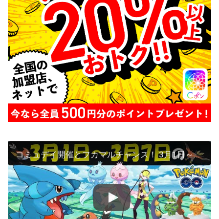
コミュデイ開催とフカマルチャンス！ 3月1日～7日のイベント内容予習復習 ディアルガとパルキアの情報も…【ポケモンGO】