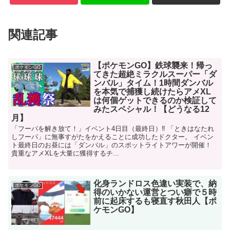
関連記事
【ポケモンGO】鉄球襲来！帰っ
ポケモンGO
てきた超絶ミラクルスーパー「ダ
ンバル」タイム！1時間ダンバル
を本気で捕獲し続けたらアメXL
は何個ゲットできるのか検証して
みたスペシャル！【どうなる12
月】
「フーパを解き放て！」イベント4日目（最終日）‼ 「ときはなたれ
しフーパ」に無事すがたをかえることに成功したドクター。 イベン
ト最終日のお昼には「ダンバル」のスポットライトアワーが開催！
貴重なアメXLを大量に獲得するチ...
化身ランドロス色違い実装で、納
ポケモンGO
得のいかない運営とつい癖で５時
前に起床するも寝直す秋田人【ポ
ケモンGO】