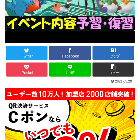
Twitter
Facebook
はてブ
Pocket
LINE
コピー
2021.03.20