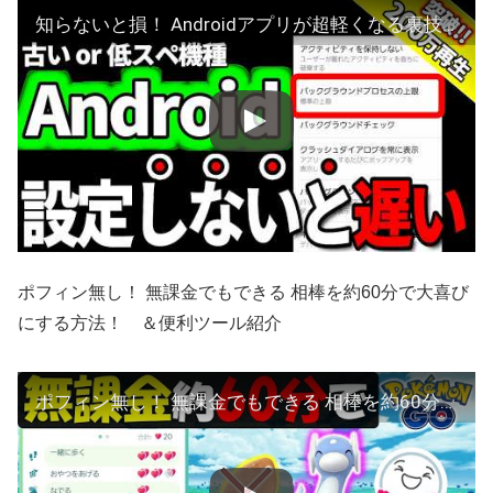
知らないと損！ Androidアプリが超軽くなる裏技設定 CPUとRAMへの負荷軽減 通信も改善 2020年6月版
ポフィン無し！ 無課金でもできる 相棒を約60分で大喜び
にする方法！ ＆便利ツール紹介
ポフィン無し！ 無課金でもできる 相棒を約60分で大喜びにする方法！ ＆便利ツール紹介【ポケモンGO】