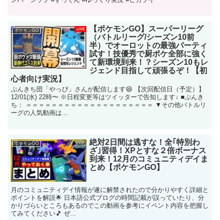
【ポケモンGO】スーパーリーグ
ポケモンGO
（バトルリーグ/シーズン10前
半）でオーロットの最強パーティ
試す！技優秀で厨ポケ全部に強く
て新環境到来！？シーズン10もレ
ジェンド目指して頑張るぞ！【初
心者向け実況】
ぷんきち団「やっぴ」さんが配信します😆 【次回配信日（予定）】
12/01(水) 22時〜 ※日程変更等はツイッターで告知します↓ ■ぷんき
ち： ＝＝＝＝＝＝＝＝＝＝＝＝＝＝＝＝＝＝＝＝ ▼その他バトルリ
ーグの人気動画は...
絶対2日間は逃すな！全｢特別わ
ポケモンGO
ざ｣習得！XPとすな２倍ボーナス
到来！12月のコミュニティデイま
とめ【ポケモンGO】
月のコミュニティデイ情報が遂に解禁されたので分かりやすく詳細と
ポイントを解説🌟 日本語公式ブログの時間記載が誤っていたり、分
かりづらいところもあるのでこの動画を参考にイベント内容を把握し
てみてください🎵 ぜ...