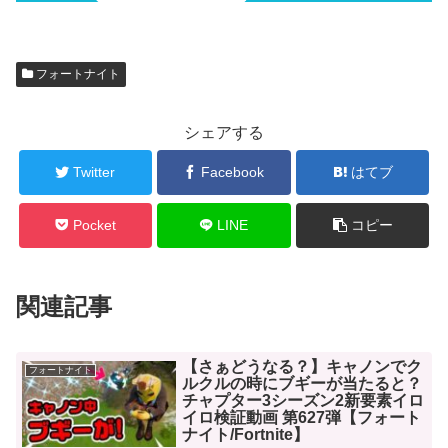
フォートナイト
シェアする
Twitter
Facebook
はてブ
Pocket
LINE
コピー
関連記事
【さぁどうなる？】キャノンでク
フォートナイト
ルクルの時にブギーが当たると？
チャプター3シーズン2新要素イロ
イロ検証動画 第627弾【フォート
ナイト/Fortnite】