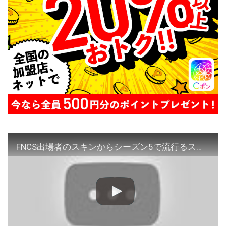
FNCS出場者のスキンからシーズン5で流行るスキンと猛者スキン予想してみた！【フォートナイト】