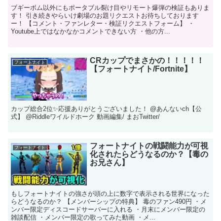
ブギーボム以外にもポータブル裂け目やリモート爆弾の検証もありま
す！ 引き続きやらいけ劇場のお題リクエストお待ちしております
ー！ 【コメント・ファンレター・検証リクエストフォーム】 ・
Youtube上ではなかなかコメントできない方 ・他の方...
CRカップでまさかの！！！！！
フォートナイト
【フォートナイト/Fortnite】
カップ総合2位✨応援ありがとうございました！ @あんないch【公
式】 @Riddleワイルドホーク 動画編集/ まおTwitter/
フォートナイトの戦闘能力が可視
フォートナイト
化されたらどうなるのか？【毒の
お兄さん】
もしフォートナイトの強さが頭の上に数字で表示される世界になった
らどうなるのか？ 【メンバーシップの特典】 毒のファン490円 ・メ
ンバー限定ディスコードサーバーに入れる ・月末にメンバー限定の
雑談配信 ・メンバー限定の歌ってみた動画 ・メ...