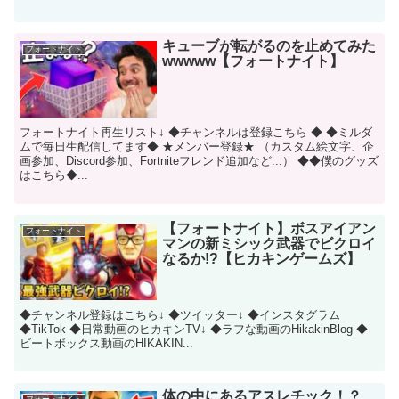
キューブが転がるのを止めてみた
フォートナイト
wwwww【フォートナイト】
フォートナイト再生リスト↓ ◆チャンネルは登録こちら ◆ ◆ミルダ
ムで毎日生配信してます◆ ★メンバー登録★ （カスタム絵文字、企
画参加、Discord参加、Fortniteフレンド追加など...） ◆◆僕のグッズ
はこちら◆...
【フォートナイト】ボスアイアン
フォートナイト
マンの新ミシック武器でビクロイ
なるか!?【ヒカキンゲームズ】
◆チャンネル登録はこちら↓ ◆ツイッター↓ ◆インスタグラム
◆TikTok ◆日常動画のヒカキンTV↓ ◆ラフな動画のHikakinBlog ◆
ビートボックス動画のHIKAKIN...
体の中にあるアスレチック！？
フォートナイト