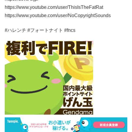
https://www.youtube.com/user/ThisIsTheFatRat
https://www.youtube.com/user/NoCopyrightSounds
#ハレンチ #フォートナイト #fncs