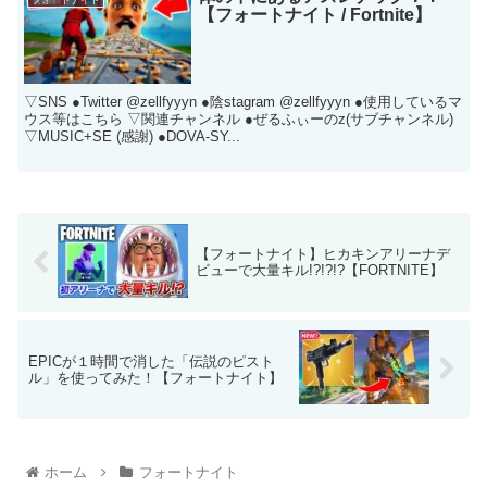
【フォートナイト / Fortnite】
▽SNS ●Twitter @zellfyyyn ●陰stagram @zellfyyyn ●使用しているマ
ウス等はこちら ▽関連チャンネル ●ぜるふぃーのz(サブチャンネル)
▽MUSIC+SE (感謝) ●DOVA-SY...
【フォートナイト】ヒカキンアリーナデ
ビューで大量キル!?!?!?【FORTNITE】
EPICが１時間で消した「伝説のピスト
ル」を使ってみた！【フォートナイト】
ホーム
フォートナイト