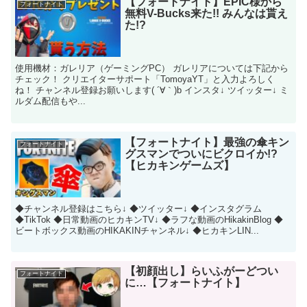
【フォートナイト】EPIC様から
フォートナイト
無料V-Bucks来た!! みんなは貰え
た!?
使用機材：ガレリア（​ゲーミングPC​） ガレリアについては下記から
チェック​！ クリエイターサポート「TomoyaYT」と入力よろしく
ね！ チャンネル登録お願いします( ´∀｀)b インスタ↓ ツイッター↓ ミ
ルダム配信もや...
【フォートナイト】最強の傘キン
フォートナイト
グスマンでついにビクロイか!?
【ヒカキンゲームズ】
◆チャンネル登録はこちら↓ ◆ツイッター↓ ◆インスタグラム
◆TikTok ◆日常動画のヒカキンTV↓ ◆ラフな動画のHikakinBlog ◆
ビートボックス動画のHIKAKINチャンネル↓ ◆ヒカキンLIN...
【初顔出し】らいふがーどつい
フォートナイト
に…【フォートナイト】