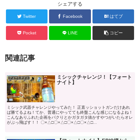
シェアする
Twitter
Facebook
はてブ
Pocket
LINE
コピー
関連記事
ミシックチャレンジ！【フォート
フォートナイト
ナイト】
ミシック武器チャレンジやってみた！ 正直ッショットガンだけあれ
ば勝てるよね！てか、普通にやってても終盤こんな感じになるよね！
こんなありふれた企画をパクりとかガタガタ抜かすやつがいたらオレ
がぶっ飛ばす！！ 〇×△□〇×△□〇×△□〇×△□...