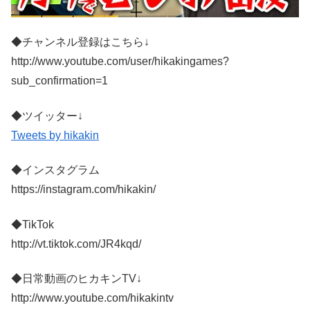
◆チャンネル登録はこちら↓
http://www.youtube.com/user/hikakingames?
sub_confirmation=1
◆ツイッター↓
Tweets by hikakin
◆インスタグラム
https://instagram.com/hikakin/
◆TikTok
http://vt.tiktok.com/JR4kqd/
◆日常動画のヒカキンTV↓
http://www.youtube.com/hikakintv