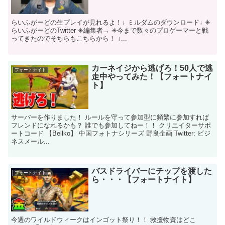
らいふがーどの生プレイが見れるよ！↓ ミルダムのダウンロード↓ ✳︎
らいふがーどのTwitter ✳︎編集者→ ✳︎今まで数々のプロゲーマーと戦
ってきたのでそちらもこちらから！ ↓...
カーネイジから逃げろ！50人で逃
フォートナイト
走中やってみた！【フォートナイ
ト】
サーバーを作りました！ ルールを守って参加型に頻繁に参加すれば
フレンドになれるかも？ 誰でも参加してねー！！ クリエイターサポ
ートコード 【Bellko】 中国フォトナシリーズ 野良企画 Twitter: ビジ
ネスメール...
バスドライバーにチップを渡した
フォートナイト
ら・・・【フォートナイト】
今週のワイルドウィークはインゴット祭り！！ 救援物資はどこ