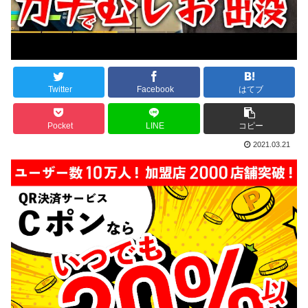
Twitter
Facebook
はてブ
Pocket
LINE
コピー
2021.03.21