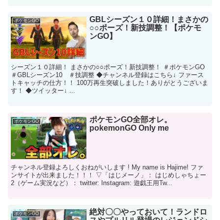
GBLシーズン１０詳細！まさかの
ポケモンGO
○○ポーズ！新技調整！【ポケモ
ンGO】
シーズン１０詳細！ まさかの○○ポーズ！新技調整！ ＃ポケモンGO
＃GBLシーズン10 ＃技調整 ◆チャンネル登録はこちら↓ ファース
トキャッチの仕方！！ 100万再生突破しました！ありがとうございま
す！ ◆ツイッター↓ ...
ポケモンGO全部オレ。
ポケモンGO
pokemonGO Only me
チャンネル登録よろしくおねがいします ! My name is Hajime! ファ
ンサイトが出来ました！！！ ▽「はじメーノ」： はじめしゃちょー
2（ゲーム実況など）： twitter: Instagram: 遊戯王用Tw...
絶対〇〇やっておいて！ランドロ
ポケモンGO