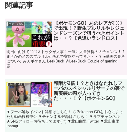
関連記事
【ポケモンGO】あのレアが〇〇
ポケモンGO
で出現！？野生プルリルやレジェ
ンドシーズンで狙うべきポイント
は・・？【色違いランドロス】
明日に向けて〇〇ストックが大事！一気に大量獲得の大チャンス！？
まさかのメスのプルリルがあれで突然やってきた・・？ ■動画の参考
について みんポケさん LeekDuck @LeekDuck Couple of gaming
@...
報酬が2倍！？ときはなたれしフ
ポケモンGO
ーパのスペシャルリサーチの裏で
新実装の噂が入ってき
た・・・！？【ポケモンGO】
▼フーパ解放イベント詳細はこちら！ ◇Pokemon GOを中心にまっ
たり動画投稿中◇ ▼チャンネル登録はこちら！ ▼サブチャンネル
★SNSフォローお待ちしてます(^^) ▼北山由里 Twitter ▼北山由里
Instagr...