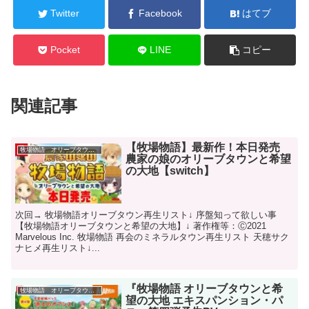
Twitter
Facebook
はてブ
Pocket
LINE
コピー
関連記事
【牧場物語】最新作！本日発売
牧場物語 オリーブタウンと希望の大地
農家の娘のオリーブタウンと希望
の大地【switch】
次回→ 牧場物語オリーブタウン再生リスト↓ 序盤知って欲しい事
【牧場物語オリーブタウンと希望の大地】↓ 著作権等：Ⓒ2021
Marvelous Inc. 牧場物語 再会のミネラルタウン再生リスト 天穂サク
ナヒメ再生リスト↓...
『牧場物語 オリーブタウンと希
牧場物語 オリーブタウンと希望の大地
望の大地 エキスパンション・パ