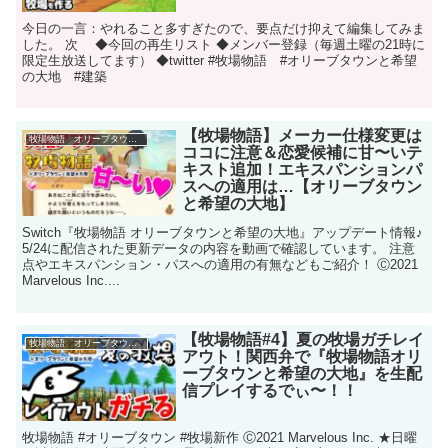
今日の一言：やれること多すぎたので、要点だけ抑えて編集してみま
した。 次 ◆今回の再生リスト ◆メンバー登録（毎週土曜の21時に
限定生放送してます） ◆twitter #牧場物語 #オリーブタウンと希望
の大地 #建築
【牧場物語】メーカー仕様変更は
牧場物語 オリーブタウンと希望の大地
ココに注意＆恋愛候補に甘〜いテ
キスト追加！エキスパンションパ
スへの適用は…【オリーブタウン
と希望の大地】
Switch『牧場物語 オリーブタウンと希望の大地』アップデート情報♪
5/24に配信された更新データの内容を動画で確認しています。 注意
点やエキスパンション・パスへの適用の有無などもご紹介！ Ⓒ2021
Marvelous Inc....
【牧場物語#4】夏の牧場ガチレイ
牧場物語 オリーブタウンと希望の大地
アウト！関西弁で『牧場物語オリ
ーブタウンと希望の大地』を生配
信プレイするでぃ〜！！
牧場物語 #オリーブタウン #牧場新作 Ⓒ2021 Marvelous Inc. ★日曜