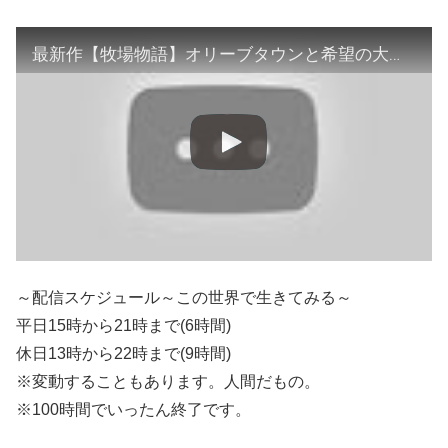
最新作【牧場物語】オリーブタウンと希望の大地『ガッキー、結婚します！』『Nintendo Switch』Story of Seasons Pioneers of Olive Town
～配信スケジュール～この世界で生きてみる～
平日15時から21時まで(6時間)
休日13時から22時まで(9時間)
※変動することもあります。人間だもの。
※100時間でいったん終了です。