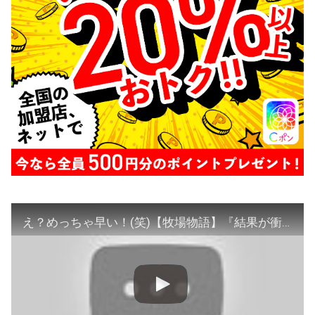
え？めっちゃ早い！(笑)【牧場物語】『結果が衝撃的過ぎたｗ』オリーブタウンと希望の大地『Switch』Story of Seasons Pioneers of OliveTown