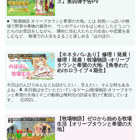
ス』第四弾予告PV
■『牧場物語 オリーブタウンと希望の大地』とは 自然いっぱいの牧
場で野菜や果物の栽培や、 ウシやアルパカをはじめとしたどうぶつ
たちのお世話をしながら、 隣街に住む人たちとの出会いや恋愛を楽
しむなど、 牧場での人生をまるごと楽しめる「ほのぼの...
【※ネタバレあり】修理！発展！
牧場物語 オリーブタウンと希望の大地
修理！発展！牧場物語 -オリーブ
タウンと希望の大地-【角巻わた
め/ホロライブ４期生】
今日はのんびりみんなとお話がしたい... 甘えたい、そんな時もある
よね...🐏 本日遊ばせていただいているゲーム(牧場物語-オリーブタウ
ンと希望の大地-) ※この動画は権利元の許諾を受けて配信していま
す。 Ⓒ2021...
【牧場物語】ゼロから始める牧場
牧場物語 オリーブタウンと希望の大地
生活【オリーブタウンと希望の大
地】