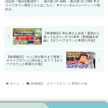
日以外！毎日生配信中！ ・昼の部 14~16時 ・夜の部 21~23時 ▼オ
リーブタウン再生リストはこちら！ ▼チャンネルメンバーシップ始
めま...
【牧場物語】初心者さん必見！最初から
知っておきたい4つの基本（牧場編＆街
編）【オリーブタウンと希望の大地】
【牧場物語】ついに街が最大まで発展！
オリーブタウンに何が起こる？？【オリ
ーブタウンと希望の大地】
ホーム
牧場物語 オリーブタウンと希望の大地