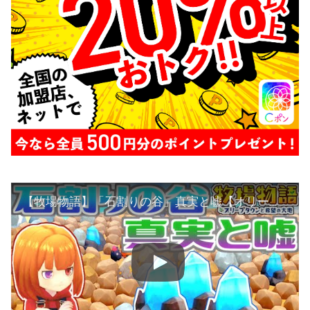
【牧場物語】「石割りの谷」真実と嘘【オリーブタウンと希望の大地】オリハルコンを超効率でGETするための知識