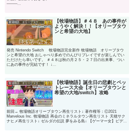
---------...
【牧場物語】＃４８ あの事件が
牧場物語 オリーブタウンと希望の大地
ようやく解決！！【オリーブタウ
ンと希望の大地】
発売 Nintendo Switch 牧場物語完全新作 牧場物語 オリーブタウ
ンと希望の大地 おしゃべり多めでのんびりプレイですが楽しんでい
ただけたら幸いです。 ＃４８は秋の月２５・２７日の出来事、つい
にあの事件が完結です！ ↓...
【牧場物語】誕生日の悲劇とペッ
牧場物語 オリーブタウンと希望の大地
トレース大会【オリーブタウンと
希望の大地/switch】攻略
前回→ 牧場物語オリーブタウン再生リスト↓ 著作権等：Ⓒ2021
Marvelous Inc. 牧場物語 再会のミネラルタウン再生リスト 天穂サク
ナヒメ再生リスト↓ ゼルダの伝説 夢をみる島↓ 【ゲーマー女】ビデ...