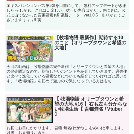
エキスパンションパス第3弾を目前にして、 無料アップデートがきま
したっ しかも、これは…楽しい、嬉しい内容ばかり… 更に更に、公
式に出てなかった変更要素も⁉ 更新データ ver1.0.5 ありがとうご
ざいますぅぅぅ!! 実...
【牧場物語 最新作】期待する10
牧場物語 オリーブタウンと希望の大地
のこと【オリーブタウンと希望の
大地】
今回の動画は、牧場物語の完全新作「オリーブタウンと希望の大地」
の発売間近なので、期待したいポイントを紹介していきます。過去作
と比べて進化している要素などについても紹介していければと思いま
す。「牧場物語」を初めて遊ぶので気になっている方はもち...
【 牧場物語 オリーブタウンと希
牧場物語 オリーブタウンと希望の大地
望の大地 #16 】右も左も分からな
い牧場生活【 吾猫無名 / Vtuber
】
お初にお目にかかります。 吾猫 無名(わがねこ むめい)と申します。
以後、お見知りおきを。 ----------------------------------------------------------------