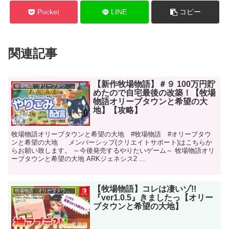
Pocket
LINE
コピー
関連記事
【新作牧場物語】＃９ 100万円貯
牧場物語 オリーブタウンと希望の大地
めたので自宅最後の改築！【牧場
物語オリーブタウンと希望の大
地】【攻略】
牧場物語オリーブタウンと希望の大地 #牧場物語 #オリーブタウ
ンと希望の大地 メンバーシップ(クリエイトサポート)はこちらか
らお願い致します。 ～今後発売するやりたいゲーム～ 牧場物語オリ
ーブタウンと希望の大地 ARKジェネシス2 ...
【牧場物語】コレは凄いゾ!!
牧場物語 オリーブタウンと希望の大地
『ver1.0.5』きましたっ【オリー
ブタウンと希望の大地】