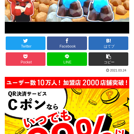
Twitter
Facebook
はてブ
Pocket
LINE
コピー
2021.03.24