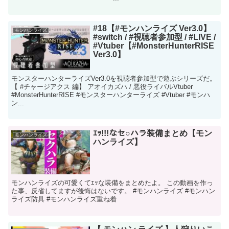
#18【#モンハンライズ Ver3.0】
モンハンライズ
#switch / #視聴者参加型 / #LIVE /
#Vtuber【#MonsterHunterRISE
Ver3.0】
モンスターハンターライズVer3.0を視聴者参加型で遊ぶシリーズだ。
【 #チャージアクス 編】 アオイカズハ / 悪役ライバルVtuber
#MonsterHunterRISE #モンスターハンターライズ #Vtuber #モンハ
ン...
ｴｯ!!!なセ○ハラ装備まとめ【モン
モンハンライズ
ハンライズ】
モンハンライズの可愛くてｴｯな装備をまとめたよ。 この動画を作っ
た事、反省してますが後悔はないです。 #モンハンライズ #モンハン
ライズ防具 #モンハンライズ重ね着