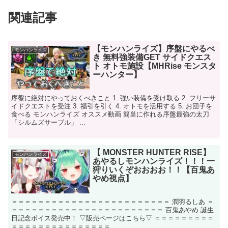
関連記事
【モンハンライズ】序盤にやるべ
モンハンライズ
き 無料強装備GET サイドクエス
ト オトモ施設【MHRise モンスタ
ーハンター】
序盤に絶対にやっておくべきこと 1. 強い装備を受け取る 2. フリーサ
イドクエストを受注 3. 福引を引く 4. オトモを活用する 5. お団子を
食べる モンハンライズ オススメ動画 簡単に作れる序盤最強の太刀
「シルムズサーブル」 ...
【 MONSTER HUNTER RISE】
モンハンライズ
あやるしモンハンライズ！！！一
狩りいくぞおおおお！！【百鬼あ
やめ視点】
＝＝＝＝＝＝＝＝＝＝＝＝＝＝＝＝＝＝＝＝＝＝＝＝ 潤羽るしあ ＝
＝＝＝＝＝＝＝＝＝＝＝＝＝＝＝＝＝＝＝＝＝＝＝ 百鬼あやめ 誕生
日記念ボイス発売中！ ▽販売ページはこちら▽ ＝＝＝＝＝＝＝＝＝
＝＝＝＝＝＝＝＝＝＝＝＝＝＝＝ ...