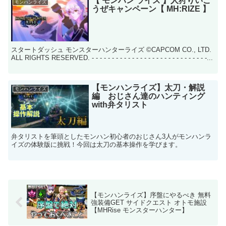
【 モンハン ライズ 】人狩りいこ
モンハンライズ
うぜキャンペーン【 MH:RIZE 】
スタートダッシュ モンスターハンターライズ ©CAPCOM CO., LTD.
ALL RIGHTS RESERVED. - - - - - - - - - - - - - - - - - - - - - - - - - - - - -...
【モンハンライズ】太刀・解説
モンハンライズ
編 おじさん達のハンティング
with弁タリスト
弁タリストを筆頭としたモンハン初心者のおじさん3人がモンハンラ
イズの体験版に挑戦！今回は太刀の基本操作を学びます。
【モンハンライズ】序盤にやるべき 無料
強装備GET サイドクエスト オトモ施設
【MHRise モンスターハンター】