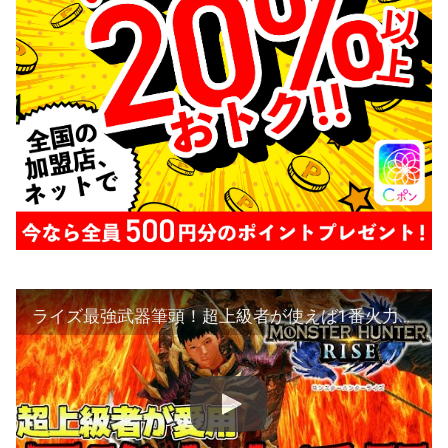
ライズ最強武器筆頭！超上級者が使えば1番火力が出る化け物武器【モンハンライズ】【MHRise:モンスターハンターライズ】雷神用弓