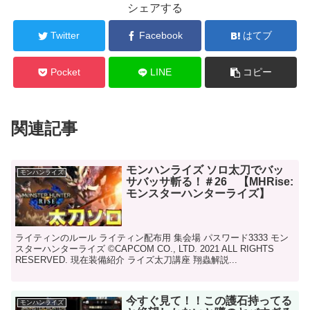
シェアする
Twitter
Facebook
はてブ
Pocket
LINE
コピー
関連記事
モンハンライズ ソロ太刀でバッ
モンハンライズ
サバッサ斬る！＃26 【MHRise:
モンスターハンターライズ】
ライティンのルール ライティン配布用 集会場 パスワード3333 モン
スターハンターライズ ©CAPCOM CO., LTD. 2021 ALL RIGHTS
RESERVED. 現在装備紹介 ライズ太刀講座 翔蟲解説...
今すぐ見て！！この護石持ってる
モンハンライズ