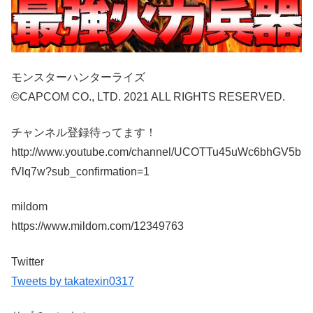
モンスターハンターライズ
©CAPCOM CO., LTD. 2021 ALL RIGHTS RESERVED.
チャンネル登録待ってます！
http://www.youtube.com/channel/UCOTTu45uWc6bhGV5b
fVlq7w?sub_confirmation=1
mildom
https://www.mildom.com/12349763
Twitter
Tweets by takatexin0317