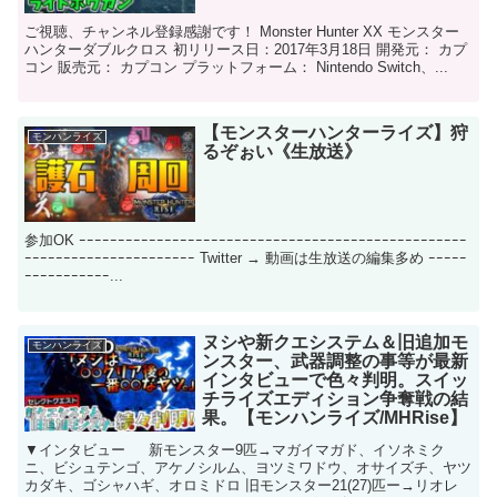
ご視聴、チャンネル登録感謝です！ Monster Hunter XX モンスター
ハンターダブルクロス 初リリース日：2017年3月18日 開発元： カプ
コン 販売元： カプコン プラットフォーム： Nintendo Switch、...
【モンスターハンターライズ】狩
モンハンライズ
るぞぉい《生放送》
参加OK ｰｰｰｰｰｰｰｰｰｰｰｰｰｰｰｰｰｰｰｰｰｰｰｰｰｰｰｰｰｰｰｰｰｰｰｰｰｰｰｰｰｰｰｰｰｰｰｰｰｰ
ｰｰｰｰｰｰｰｰｰｰｰｰｰｰｰｰｰｰｰｰｰｰ Twitter → 動画は生放送の編集多め ｰｰｰｰｰ
ｰｰｰｰｰｰｰｰｰｰｰ...
ヌシや新クエシステム＆旧追加モ
モンハンライズ
ンスター、武器調整の事等が最新
インタビューで色々判明。スイッ
チライズエディション争奪戦の結
果。【モンハンライズ/MHRise】
▼インタビュー 新モンスター9匹→マガイマガド、イソネミク
ニ、ビシュテンゴ、アケノシルム、ヨツミワドウ、オサイズチ、ヤツ
カダキ、ゴシャハギ、オロミドロ 旧モンスター21(27)匹ー→リオレ