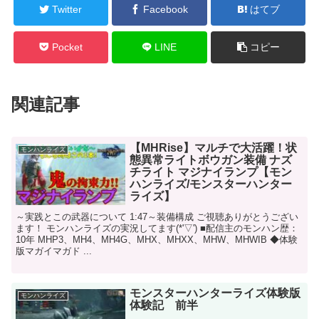
Twitter
Facebook
はてブ
Pocket
LINE
コピー
関連記事
【MHRise】マルチで大活躍！状
モンハンライズ
態異常ライトボウガン装備 ナズ
チライト マジナイランプ【モン
ハンライズ/モンスターハンター
ライズ】
～実践とこの武器について 1:47～装備構成 ご視聴ありがとうござい
ます！ モンハンライズの実況してます(*'▽') ■配信主のモンハン歴：
10年 MHP3、MH4、MH4G、MHX、MHXX、MHW、MHWIB ◆体験
版マガイマガド ...
モンスターハンターライズ体験版
モンハンライズ
体験記 前半