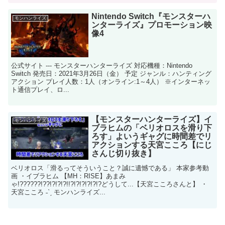
Nintendo Switch『モンスターハ
モンハンライズ
ンターライズ』プロモーション映
像4
公式サイト --- モンスターハンターライズ 対応機種：Nintendo
Switch 発売日：2021年3月26日（金） 予定 ジャンル：ハンティング
アクション プレイ人数：1人（オンライン:1～4人） ※インターネッ
ト通信プレイ、ロ...
【モンスターハンターライズ】イ
モンハンライズ
ブラヒムの「ベリオロスを滑り下
ろす」よいうギャグに時間差でリ
アクションする天宮こころ【にじ
さんじ切り抜き】
ベリオロス「滑るってそういうこと？誠に遺憾である」 本家参考動
画 ・イブラヒム 【MH：RISE】あまみ
ゃ!??????!??!?!?!?!!?!?!?!?!?!?どうして...【天宮こころさんと】 ・
天宮こころ ˗ˋˏ モンハンライズ...