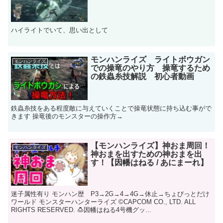
ハイライトでいて、思い出として
モンハンライズ ライトボウガン
モンハンライズ
での操竜のやり方 操竜するため
の鉄蟲糸技解説 初心者動画
鉄蟲糸技をある程度敵に与えていくことで操竜状態に持ち込む事がで
きます 操竜後のモンスターの操作方→
【モンハンライズ】神おま周回！
モンハンライズ
神おまを出すための神おまを出
す！【因幡はねる / あにまーれ】
迷子属性有り モンハン歴 P3→2G→4→4G→休止→ちょびっとだけ
ワールド モンスターハンターライズ ©️CAPCOM CO., LTD. ALL
RIGHTS RESERVED. 🍮因幡はねる4号機グッ...