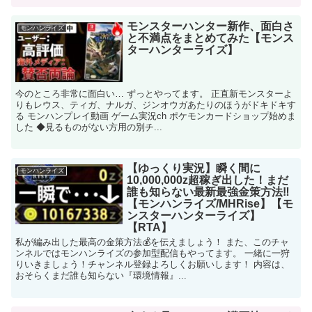
モンスターハンター新作、面白さ
モンハンライズ
と不満点をまとめてみた【モンス
ターハンターライズ】
今のところ非常に面白い… ずっとやってます。 正直新モンスターよ
りもレウス、ティガ、ナルガ、ジンオウガあたりのほうがドキドキす
る モンハンプレイ動画 ゲーム実況ch ポケモンカードショップ始めま
した ◆見るものがない方用の別チ...
【ゆっくり実況】瞬く間に
モンハンライズ
10,000,000z超稼ぎ出した！まだ
誰も知らない最新最強金策方法‼
【モンハンライズ/MHRise】【モ
ンスターハンターライズ】
【RTA】
私が編み出した最高の金策方法💰を伝えましょう！ また、このチャ
ンネルではモンハンライズの参加型配信もやってます。 一緒に一狩
りいきましょう！チャンネル登録よろしくお願いします！ 内容は、
おそらくまだ誰も知らない『環境情報』...