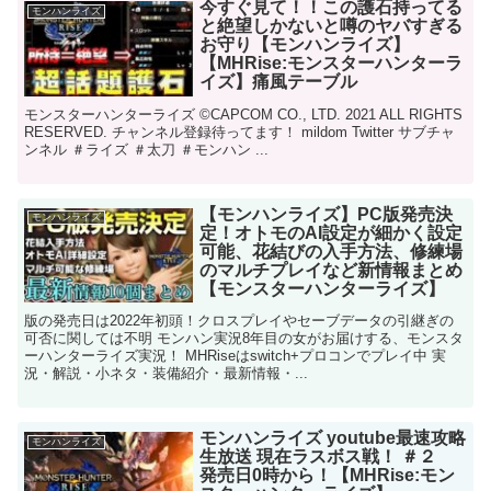
今すぐ見て！！この護石持ってる
モンハンライズ
と絶望しかないと噂のヤバすぎる
お守り【モンハンライズ】
【MHRise:モンスターハンターラ
イズ】痛風テーブル
モンスターハンターライズ ©CAPCOM CO., LTD. 2021 ALL RIGHTS
RESERVED. チャンネル登録待ってます！ mildom Twitter サブチャ
ンネル ＃ライズ ＃太刀 ＃モンハン ...
【モンハンライズ】PC版発売決
モンハンライズ
定！オトモのAI設定が細かく設定
可能、花結びの入手方法、修練場
のマルチプレイなど新情報まとめ
【モンスターハンターライズ】
版の発売日は2022年初頭！クロスプレイやセーブデータの引継ぎの
可否に関しては不明 モンハン実況8年目の女がお届けする、モンスタ
ーハンターライズ実況！ MHRiseはswitch+プロコンでプレイ中 実
況・解説・小ネタ・装備紹介・最新情報・...
モンハンライズ youtube最速攻略
モンハンライズ
生放送 現在ラスボス戦！ ＃２
発売日0時から！【MHRise:モン