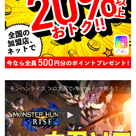
モンハンライズ ソロ太刀でバッサバッサ斬る！＃25 【MHRise:モンスターハンターライズ】