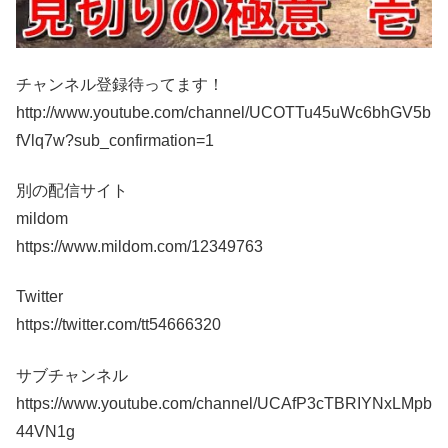
チャンネル登録待ってます！
http://www.youtube.com/channel/UCOTTu45uWc6bhGV5b
fVlq7w?sub_confirmation=1
別の配信サイト
mildom
https://www.mildom.com/12349763
Twitter
https://twitter.com/tt54666320
サブチャンネル
https://www.youtube.com/channel/UCAfP3cTBRIYNxLMpb
44VN1g