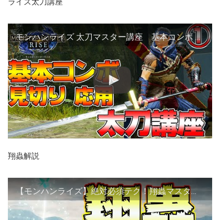
ライズ太刀講座
モンハンライズ 太刀マスター講座 基本コンボ 見切り 実戦で使える応用など 前編【MHRise:モンスターハンターライズ】
翔蟲解説
【モンハンライズ】絶対必須テク！翔蟲マスターへの近道はこれだ！基本編【MHRise:モンスターハンターライズ】