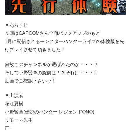
▼あらすじ
今回はCAPCOMさん全面バックアップのもと
1月に配信されるモンスターハンターライズの体験版を先
行プレイさせて頂きました！
何故このチャンネルが選ばれたのか・・・？
そして小野賢章の腕前は！？それは・・・！
動画でご確認下さいッ！
▼出演者
花江夏樹
小野賢章(伝説のハンター レジェンドONO)
リモーネ先生
正一