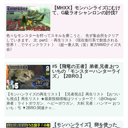
【MHXX】モンハンライズにむけ
モンハンライズ
て、G級ラオシャンロンの討伐?
色々なモンスターを狩ってスキルを磨こうと、 先ず集会所をクリア
していきます。 次: part1: ・再生リスト 《現在進行系で創造される
世界！...でマインクラフト 》 《超一番人気（笑）東方MMDクイズ大
会》
#5【飛竜の王者】弟者,兄者,おつ
モンハンライズ
いちの「モンスターハンターライ
ズ」【2BRO.】
【モンハンライズの再生リスト】 【兄者視点】再生リスト 【おつい
ち視点】再生リスト ★最新投稿情報はツイッターで！《@Otojya》
弟者：ライトボウガン、ヘビーボウガン、大剣 兄者：ハンマー おつ
いち：弓 ▼2BRO.関連チャ...
【モンハンライズ】 卵を使った
モンハンライズ