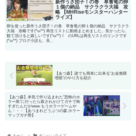
新作うさ団子！の巻 草食竜の卵
１個の納品 サクラクラ大福 攻
略 【MHRiseモンスターハンター
ライズ】
卵を使った新作うさ団子！の巻 草食竜の卵１個の納品 サクラクラ
大福 攻略です(^ω^*) 再生リストに動画まとめました。良かったら、
観て頂けると嬉しいです(^ω^*) ⇩ のURLは再生リストのリンクです
(^ω^*) ブログ小説も、良...
【あつ森】誰でも簡単に出来る“お金無限
増殖”のやり方を紹介
【あつ森】本気で作り込まれた”恐怖のホ
ラー島”に行ったら穀されかけてガチで怖
すぎたんだがwww もうホラーゲームや
ん・・・【あつまれどうぶつの森;ホラー
マップガチ勢】
ホーム
モンハンライズ