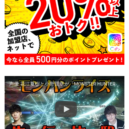
声優 花江夏樹と小野賢章が『MONSTER HUNTER RISE』体験版を先行プレイ！ (愉快な仲間たちもいるよ！)