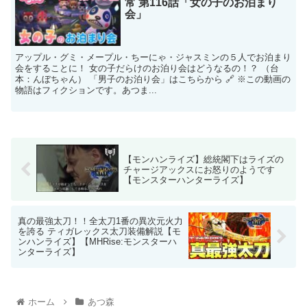
常 第116話「女の子のお泊まり
会」
アップル・グミ・メープル・ちーにゃ・ジャスミンの５人でお泊まり
会をすることに！ 女の子だらけのお泊り会はどうなるの！？ （台
本：んぼちゃん） 「男子のお泊り会」はこちらから 🔗 ※この動画の
物語はフィクションです。あつま...
【モンハンライズ】総統閣下はライズの
チャージアックスにお怒りのようです
【モンスターハンターライズ】
真の最強太刀！！全太刀1番の異次元火力
を誇る ティガレックス太刀装備解説【モ
ンハンライズ】【MHRise:モンスターハ
ンターライズ】
ホーム
あつ森