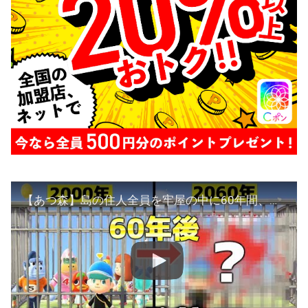
【あつ森】島の住人全員を牢屋の中に60年間、閉じ込めてみた結果wwwww【あつまれどうぶつの森】