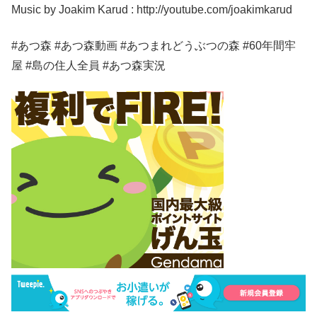
Music by Joakim Karud : http://youtube.com/joakimkarud
#あつ森 #あつ森動画 #あつまれどうぶつの森 #60年間牢
屋 #島の住人全員 #あつ森実況