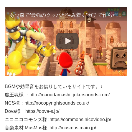
あつ森で"最強のクッパが住み着く"ガチで作られたクッパ城がマジでヤバいwww【あつまれどうぶつの森】【マリオ】
BGMや効果音をお借りしているサイトです。↓
魔王魂様 ：http://maoudamashii.jokersounds.com/
NCS様：http://nocopyrightsounds.co.uk/
Dova様：https://dova-s.jp/
ニコニココモンズ様 :https://commons.nicovideo.jp/
音楽素材 MusMus様: http://musmus.main.jp/