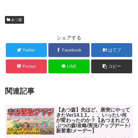
あつ森
シェアする
Twitter
Facebook
はてブ
Pocket
LINE
コピー
関連記事
【あつ森】先ほど、唐突にやって
あつ森
きたVer14.1.1。。。いったい何
が変わったのか？【あつまれどう
ぶつの森/攻略/実況/アップデート/
新要素/メーデー】