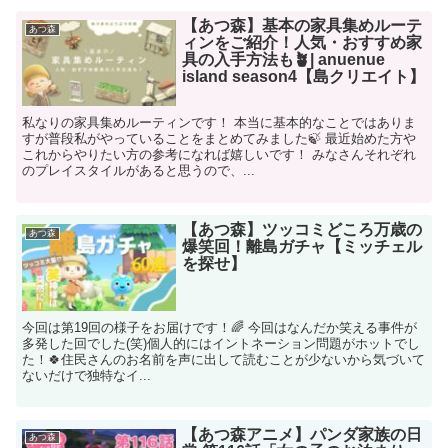
【あつ森】基本の家具集めルーテ
あつ森
ィンをご紹介！人気・おすすめ家
具の入手方法も🪴| anuenue
island season4【島クリエイト】
私なりの家具集めルーティンです！ 本当に基本的なことではありま
すが普段私がやっていることをまとめてみました🍃 最近始めた方や
これからやりたい方の参考になれば嬉しいです！ みなさんそれぞれ
のプレイスタイルがあると思うので、...
【あつ森】ツッコミどころ万歳の
あつ森
爆笑回！離島ガチャ【ミッチェル
を探せ】
今回は第19回の様子をお届けです！🌈 今回はなんだか笑える事件が
多発した回でした(笑)個人的にはイントネーション問題がホットでし
た！🍀住民さんのお名前を声に出して読むことが少ないから気づいて
ないだけで独特なイ...
【あつ森アニメ】パンダ家族の日
あつ森