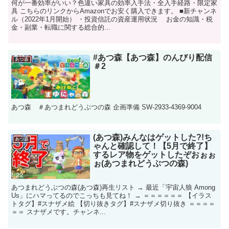
何が一番効率がいい？色違い家具の効率入手法・全入手経路・限定家
具 こちらのリンクからAmazonでお安く購入できます。 ■新チャンネ
ル（2022年1月開始） ・投資信託の資産運用状況 お金の知識・税
金・副業・転職に関する総合的...
#あつ森【あつ森】のんびり配信
あつ森
＃2
あつ森 ＃あつまれどうぶつの森 企画準備 SW-2933-4369-9004
(あつ森)みんなはゲットした?!ち
あつ森
ゃんと確認して！【5月で終了】
するレア物をゲットしたぞおぉぉ
ぉ(あつまれどうぶつの森)
あつまれどうぶつの森(あつ森)再生リスト → 最近「宇宙人狼 Among
Us」にハマってるのでこっちも見てね！ → ＝＝＝＝＝＝ 【イラス
トタグ】#スナザメ絵 【切り抜きタグ】#スナザメ切り抜き ＝＝＝＝
＝＝ スナザメです。チャンネ...