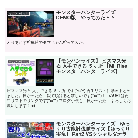
モンスターハンターライズ
モンハンライズ
DEMO版 やってみた＾＾
とりあえず狩猟笛でタマちゃん狩ってみた。
【モンハンライズ】 ビスマス光
モンハンライズ
石 入手できる ５ヶ所 【MHRise
モンスターハンターライズ】
ビスマス光石 入手できる ５ヶ所 です(^ω^*) 再生リストに動画まとめ
ました。良かったら、観て頂けると嬉しいです(^ω^*) ⇩ のURLは再
生リストのリンクです(^ω^*) ブログ小説も、良かったら、よろしくお
願いします！m(_...
モンスターハンターライズ ゆっ
モンハンライズ
くり古龍討伐隊ライズ【ゆっくり
実況】 Part2 VSクシャルダオラ