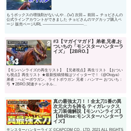
もうボックスの増強剤がないんや…('ω') 次回→ 前回→ チョビさんの
公式ラインアカウントができました チョビさんのマグカップ購入ペ
ージ 販売ページURL -----------------------------------...
#3【マガイマガド】弟者,兄者,お
モンハンライズ
ついちの「モンスターハンターラ
イズ」【2BRO.】
【モンハンライズの再生リスト】 【兄者視点】再生リスト 【おつい
ち視点】再生リスト ★最新投稿情報はツイッターで！《@Otojya》
弟者：へビーボウガン、ライトボウガン 兄者：ハンマー おついち：
弓 ▼2BRO.関連チャンネル...
真の最強太刀！！全太刀1番の異
モンハンライズ
次元火力を誇る ティガレックス
太刀装備解説【モンハンライズ】
【MHRise:モンスターハンターラ
イズ】
モンスターハンターライズ ©CAPCOM CO., LTD. 2021 ALL RIGHTS