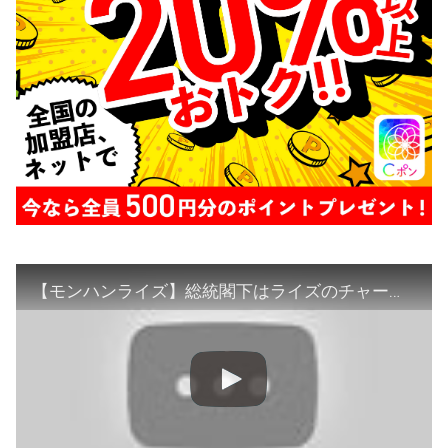
【モンハンライズ】総統閣下はライズのチャージアックスにお怒りのようです【モンスターハンターライズ】