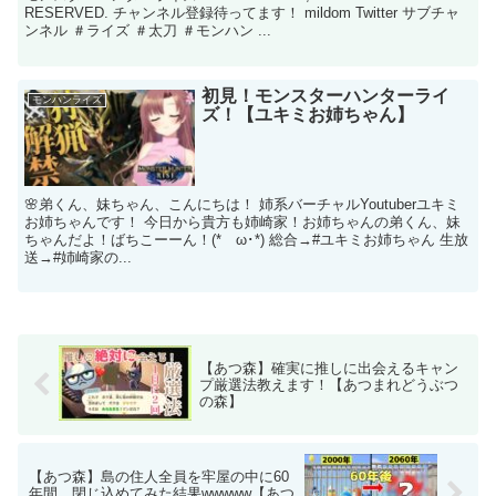
RESERVED. チャンネル登録待ってます！ mildom Twitter サブチャ
ンネル ＃ライズ ＃太刀 ＃モンハン ...
初見！モンスターハンターライ
モンハンライズ
ズ！【ユキミお姉ちゃん】
🌸弟くん、妹ちゃん、こんにちは！ 姉系バーチャルYoutuberユキミ
お姉ちゃんです！ 今日から貴方も姉崎家！お姉ちゃんの弟くん、妹
ちゃんだよ！ばちこーーん！(*ゝω･*) 総合→#ユキミお姉ちゃん 生放
送→#姉崎家の...
【あつ森】確実に推しに出会えるキャン
プ厳選法教えます！【あつまれどうぶつ
の森】
【あつ森】島の住人全員を牢屋の中に60
年間、閉じ込めてみた結果wwwww【あつ