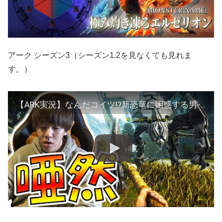
アーク シーズン3（シーズン1.2を見なくても見れま
す。）
【ARK実況】なんだコイツ!?新恐竜に困惑する男-PART1-【ark survival evolved(Extinction)】