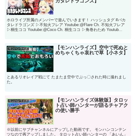
カタレドラゴンズ】
ホロライブ所属のメンバーで遊んでいきます！ ハッシュタグ #バカ
タレドラゴンズ ▷不知火フレア Youtube:@Flare Ch. 不知火フレア
▷桐生ココ Youtube:@Coco Ch. 桐生ココ ▷角巻わため Youtub...
【モンハンライズ】空中で死ぬと
モンハンライズ
めちゃくちゃ哀れで草【小ネタ】
とあるリオレイア戦にて たまたま空中でぶっ〇された時に撮れまし
た。
【モンハンライズ体験版】タロッ
モンハンライズ
ト占い師ハンターが語るチャアク
の使い勝手
※以前にサブチャンネルにアップした動画です。 モンハンコンテン
ツなので再アップしました。 タロット占い師ハンターの 「あいん」