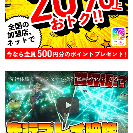
先行体験！モンスターを操る"操竜"がヤバすぎる件【モンハンライズ】