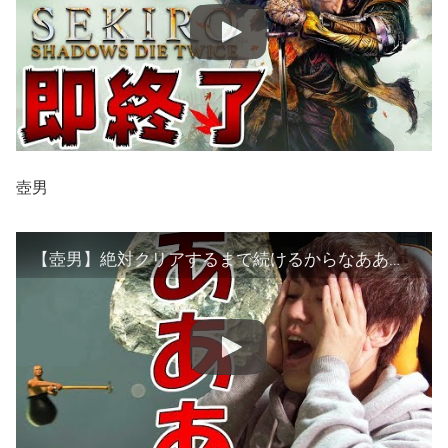
壺男
【壺男】絶対クリアするまで続けるからなああああ！！！！【getting over it】