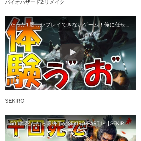
バイオハザード2:リメイク
たった1度しかプレイできないゲーム！俺に任せな（発狂しながら）【バイオハザード2:Re(バイオハザード2リメイク実況)】
SEKIRO
500回死んだら即終了のSEKIRO-PART1-【SEKIRO: SHADOWS DIE TWICE実況】