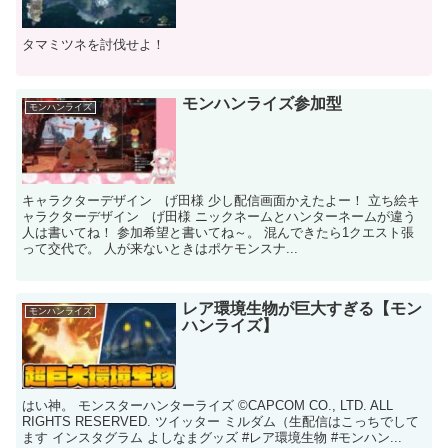
タマミツネを討伐せよ！
モンハンライズ参加型
モンハンライズ
キャラクターデザイン げ田様 少し配信画面かえたよー！ 立ち絵キ
ャラクターデザイン げ田様 ニックネームとハンターネームが違う
人は書いてね！ 参加希望と書いてね～。 混んできたら1クエスト張
って交代で。 人が来ないときはポケモンスナ...
レア環境生物が巨大すぎる【モン
モンハンライズ
ハンライズ】
はい神。 モンスターハンターライズ ©CAPCOM CO., LTD. ALL
RIGHTS RESERVED. ツイッター ミルダム（生配信はこっちでして
ます インスタグラム よしなまグッズ #レア環境生物 #モンハン...