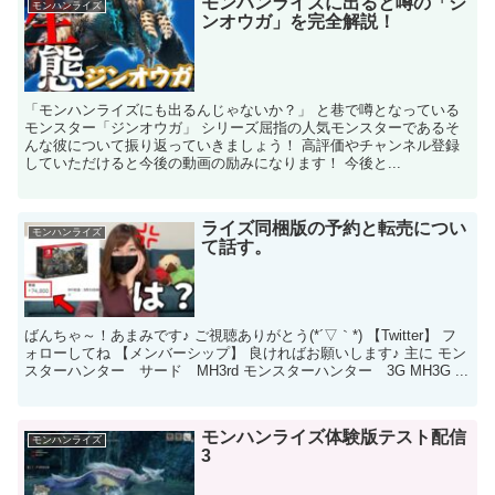
モンハンライズに出ると噂の「ジ
モンハンライズ
ンオウガ」を完全解説！
「モンハンライズにも出るんじゃないか？」 と巷で噂となっている
モンスター「ジンオウガ」 シリーズ屈指の人気モンスターであるそ
んな彼について振り返っていきましょう！ 高評価やチャンネル登録
していただけると今後の動画の励みになります！ 今後と...
ライズ同梱版の予約と転売につい
モンハンライズ
て話す。
ばんちゃ～！あまみです♪ ご視聴ありがとう(*´▽｀*) 【Twitter】 フ
ォローしてね 【メンバーシップ】 良ければお願いします♪ 主に モン
スターハンター サード MH3rd モンスターハンター 3G MH3G ...
モンハンライズ体験版テスト配信
モンハンライズ
3