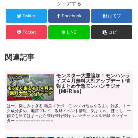
シェアする
Twitter
Facebook
はてブ
Pocket
LINE
コピー
関連記事
モンスター大量追加！モンハンラ
モンハンライズ
イズ４月無料大型アップデート情
報まとめ予想モンハンラジオ
【MHRise】
はー、楽しみすぎる 雑魚イケボ、モンハン(他もやるよ)、雑多、トー
ク成分多め、地雷プレイ、攻略イベント情報、気まぐれ、ぼっち、一
個でも当てはまったら登録登録登録ぅ♪ ☆チャンネル登録 ☆ツイッ
ター ===============...