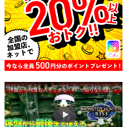
序盤から何度も入手できる！8割が知らない隠しレア便利アイテム入手法など【モンハンライズ MHRise:モンスターハンターライズ】