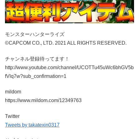
モンスターハンターライズ
©CAPCOM CO., LTD. 2021 ALL RIGHTS RESERVED.
チャンネル登録待ってます！
http://www.youtube.com/channel/UCOTTu45uWc6bhGV5b
fVlq7w?sub_confirmation=1
mildom
https://www.mildom.com/12349763
Twitter
Tweets by takatexin0317