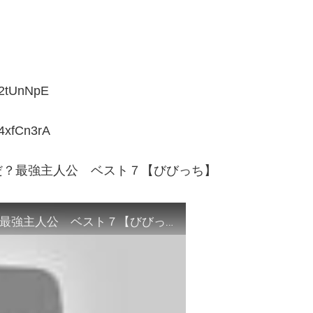
グ
UnNpE
xfCn3rA
だ？最強主人公 ベスト７【びびっち】
【衝撃】【ドラクエランキング】一位は誰だ？最強主人公 ベスト７【びびっち】