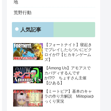
地
荒野行動
人気記事
【フォートナイト】寝起き
でプレイしたらついにビク
ロイか!?【ヒカキンゲーム
ズ】
【Among Us】アモアスで
カバディするんです
か!?!? ちょすさん主催
【ひある】
【ミートピア】基本のキャ
ラの作り方解説 Miitopiaゆ
っくり実況