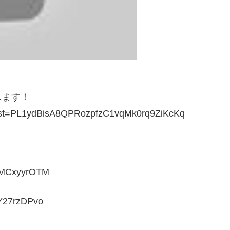
します！
st=PL1ydBisA8QPRozpfzC1vqMk0rq9ZiKcKq
MCxyyrOTM
27rzDPvo