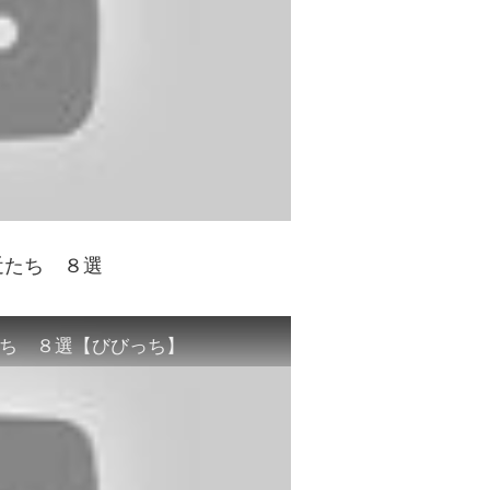
近たち ８選
ち ８選【びびっち】