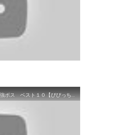
【衝撃】【ドラクエランキング】ドラクエ７最強ボス ベスト１０【びびっち】