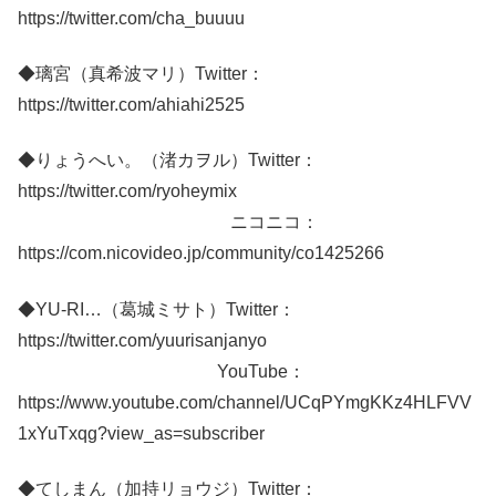
https://twitter.com/cha_buuuu
◆璃宮（真希波マリ）Twitter：
https://twitter.com/ahiahi2525
◆りょうへい。（渚カヲル）Twitter：
https://twitter.com/ryoheymix
ニコニコ：
https://com.nicovideo.jp/community/co1425266
◆YU-RI…（葛城ミサト）Twitter：
https://twitter.com/yuurisanjanyo
YouTube：
https://www.youtube.com/channel/UCqPYmgKKz4HLFVV
1xYuTxqg?view_as=subscriber
◆てしまん（加持リョウジ）Twitter：