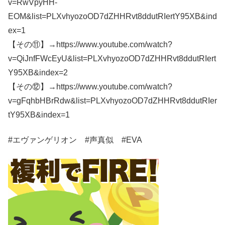
v=RwVpyHH-
EOM&list=PLXvhyozoOD7dZHHRvt8ddutRIertY95XB&ind
ex=1
【その⑪】→https://www.youtube.com/watch?
v=QiJnfFWcEyU&list=PLXvhyozoOD7dZHHRvt8ddutRIert
Y95XB&index=2
【その⑫】→https://www.youtube.com/watch?
v=gFqhbHBrRdw&list=PLXvhyozoOD7dZHHRvt8ddutRIer
tY95XB&index=1
#エヴァンゲリオン #声真似 #EVA