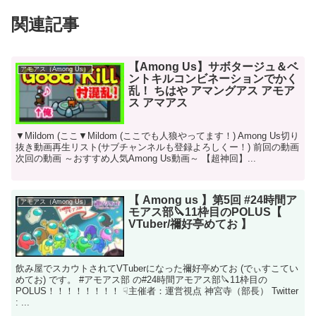
関連記事
【Among Us】サボタージュ＆ベ
アモアス（Among Us）
ントキルコンビネーションでかく
乱！ ちはや アマングアス アモア
ス アマアス
▼Mildom (ここ▼Mildom (ここでも人狼やってます！) Among Us切り
抜き動画再生リスト(サブチャンネルも登録よろしくー！) 前回の動画
次回の動画 ～おすすめ人気Among Us動画～ 【超神回】...
【 Among us 】第5回 #24時間ア
アモアス（Among Us）
モアス部🔪11枠目のPOLUS【
VTuber/禰好亭めてお 】
飲み屋でスカウトされてVTuberになった禰好亭めてお (でぃすこてい
めてお) です。 #アモアス部 の#24時間アモアス部🔪11枠目の
POLUS！！！！！！！！ ☟主催者：運営視点 神宮寺（部長） Twitter
: ...