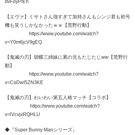
dvFoyPlEh
【エヴァ】ミサトさん強すぎて加持さんもシンジ君も初号
機も笑うしかなかったｗｗ【荒野行動】
https://www.youtube.com/watch?
v=Y0m6jcV9gEQ
【鬼滅の刃】胡蝶三姉妹に累の兄もたじたじww【荒野行
動】
https://www.youtube.com/watch?
v=CoDwI5ZN3KE
【鬼滅の刃】わいわい第五人格マッチ【コラボ】
https://www.youtube.com/watch?
v=lVcvjxRQHLU
◆『Super Bunny Manシリーズ』