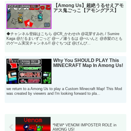
【Among Us】超絶うるせえアモ
アモアス（Among Us）
アス鬼ごっこ【アモングアス】
◆チャンネル登録はこちら @CR_かわせch @花芽すみれ / Sumire
Kaga @だるまいずごっど @一ノ瀬うるは @ぺいんと @赤髪のとも
のゲーム実況チャンネル!! @ぐちつぼ @げんぴ...
Why You SHOULD PLAY This
アモアス（Among Us）
MINECRAFT Map In Among Us!
we return to a Among Us to play a Custom Minecraft Map! This Mod
was created by viewers and I'm looking forward to pla...
*NEW* VENOM IMPOSTER ROLE in
AMONG US!