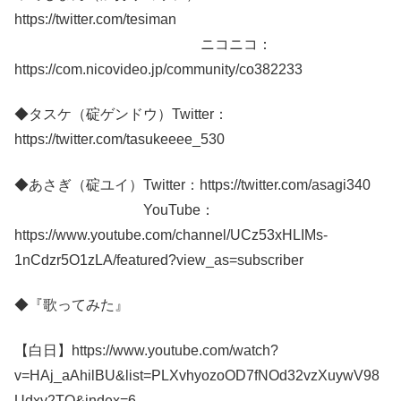
https://twitter.com/tesiman
ニコニコ：
https://com.nicovideo.jp/community/co382233
◆タスケ（碇ゲンドウ）Twitter：
https://twitter.com/tasukeeee_530
◆あさぎ（碇ユイ）Twitter：https://twitter.com/asagi340
YouTube：
https://www.youtube.com/channel/UCz53xHLIMs-
1nCdzr5O1zLA/featured?view_as=subscriber
◆『歌ってみた』
【白日】https://www.youtube.com/watch?
v=HAj_aAhilBU&list=PLXvhyozoOD7fNOd32vzXuywV98
Udxv2TQ&index=6