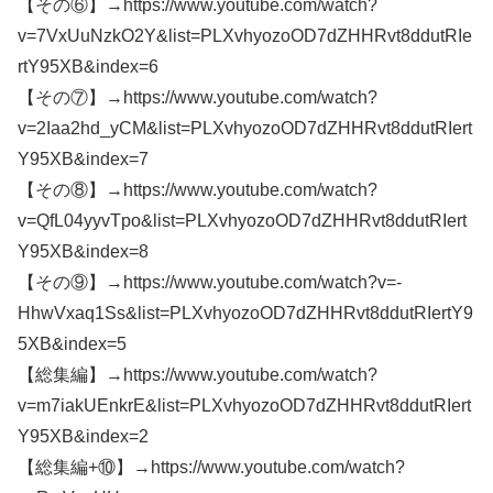
【その⑥】→https://www.youtube.com/watch?
v=7VxUuNzkO2Y&list=PLXvhyozoOD7dZHHRvt8ddutRIe
rtY95XB&index=6
【その⑦】→https://www.youtube.com/watch?
v=2Iaa2hd_yCM&list=PLXvhyozoOD7dZHHRvt8ddutRIert
Y95XB&index=7
【その⑧】→https://www.youtube.com/watch?
v=QfL04yyvTpo&list=PLXvhyozoOD7dZHHRvt8ddutRIert
Y95XB&index=8
【その⑨】→https://www.youtube.com/watch?v=-
HhwVxaq1Ss&list=PLXvhyozoOD7dZHHRvt8ddutRIertY9
5XB&index=5
【総集編】→https://www.youtube.com/watch?
v=m7iakUEnkrE&list=PLXvhyozoOD7dZHHRvt8ddutRIert
Y95XB&index=2
【総集編+⑩】→https://www.youtube.com/watch?