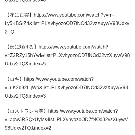
【花に亡霊】https://www.youtube.com/watch?v=m-
Ly5KBSlZ4&list=PLXvhyozoOD7fNOd32vzXuywV98Udxv
2TQ
【夜に駆ける】https://www.youtube.com/watch?
v=Z2RZy15hYwI&list=PLXvhyozoOD7fNOd32vzXuywV98
Udxv2TQ&index=5
【ロキ】https://www.youtube.com/watch?
v=uK2b92f_jWo&list=PLXvhyozoOD7fNOd32vzXuywV98
Udxv2TQ&index=3
【ロストワン号哭】https://www.youtube.com/watch?
v=aow3RSQxUyM&list=PLXvhyozoOD7fNOd32vzXuywV
98Udxv2TQ&index=2