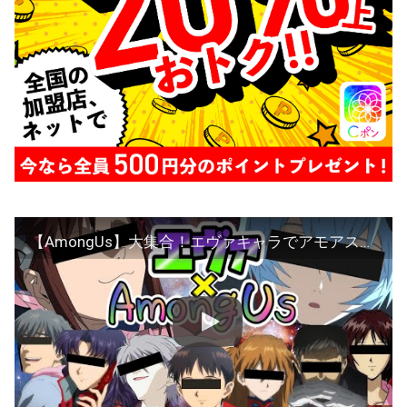
【AmongUs】大集合！エヴァキャラでアモアス【LIVE】