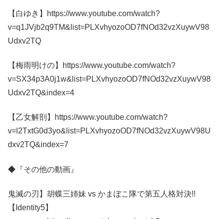
【白ゆき】https://www.youtube.com/watch?
v=q1JVjb2q9TM&list=PLXvhyozoOD7fNOd32vzXuywV98
Udxv2TQ
【梅雨明けの】https://www.youtube.com/watch?
v=SX34p3A0j1w&list=PLXvhyozoOD7fNOd32vzXuywV98
Udxv2TQ&index=4
【乙女解剖】https://www.youtube.com/watch?
v=l2TxtG0d3yo&list=PLXvhyozoOD7fNOd32vzXuywV98U
dxv2TQ&index=7
◆『その他の動画』
鬼滅の刃】胡蝶三姉妹 vs かまぼこ隊で第五人格対決!!
【Identity5】