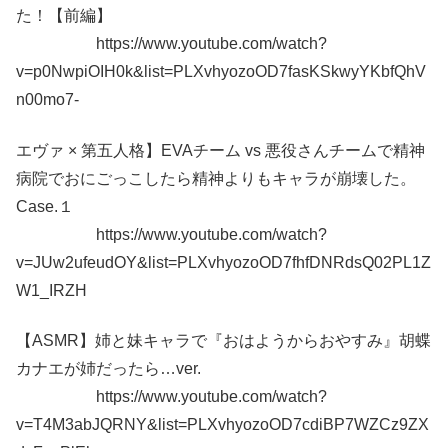
た！【前編】
https://www.youtube.com/watch?
v=p0NwpiOIH0k&list=PLXvhyozoOD7fasKSkwyYKbfQhV
n00mo7-
エヴァ × 第五人格】EVAチーム vs 悪役さんチームで精神
病院でおにごっこしたら精神よりもキャラが崩壊した。
Case.１
https://www.youtube.com/watch?
v=JUw2ufeudOY&list=PLXvhyozoOD7fhfDNRdsQ02PL1Z
W1_IRZH
【ASMR】姉と妹キャラで『おはようからおやすみ』胡蝶
カナエが姉だったら…ver.
https://www.youtube.com/watch?
v=T4M3abJQRNY&list=PLXvhyozoOD7cdiBP7WZCz9ZX