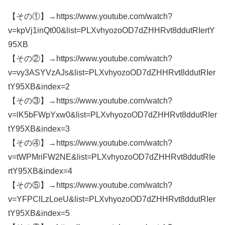
【その①】→https://www.youtube.com/watch?
v=kpVj1inQt00&list=PLXvhyozoOD7dZHHRvt8ddutRIertY
95XB
【その②】→https://www.youtube.com/watch?
v=vy3ASYVzAJs&list=PLXvhyozoOD7dZHHRvt8ddutRIer
tY95XB&index=2
【その③】→https://www.youtube.com/watch?
v=lK5bFWpYxw0&list=PLXvhyozoOD7dZHHRvt8ddutRIer
tY95XB&index=3
【その④】→https://www.youtube.com/watch?
v=tWPMriFW2NE&list=PLXvhyozoOD7dZHHRvt8ddutRIe
rtY95XB&index=4
【その⑤】→https://www.youtube.com/watch?
v=YFPClLzLoeU&list=PLXvhyozoOD7dZHHRvt8ddutRIer
tY95XB&index=5