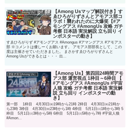
【Among Usマップ解説付き】す
アモアス（Among Us）
ゑひろがりずさんとアモアス部コ
ラボ！襲われたのに大爆笑【#ア
モングアス #AmongUs 攻略 ガチ
考察 日本語 実況解説 立ち回り イ
ンポスターの動き】
すゑひろがりず #アモングアス #Amongus #アマングアス #アモアス
部 ※コメントは優しーくお願います。 アモアス部部長として、この
度は主催させていただきました。 まさかすゑひろがりずさんと
Among Usができるとは・・・ 出...
【Among Us】第四回24時間アモ
アモアス（Among Us）
アス部 運営視点 1枠目～6枠目 【
#アモングアス #AmongUs #宇宙
人狼 攻略 ガチ考察 日本語 実況解
説 立ち回り インポスターの動
き】
第一部 1枠目 4月30日㈮19時から21時 2枠目 4月30日㈮21時か
ら23時 3枠目 4月30日㈮23時から1時 4枠目 5月1日㈯1時から3時 5
枠目 5月1日㈯3時から5時 6枠目 5月1日㈯5時から7時 #宇宙人狼
#Amon...