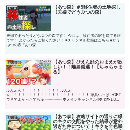
【あつ森】＃5移住者の土地探し
あつ森
【夫婦でどうぶつの森】
夫婦でまったりどうぶつの森です！ 今回は、移住者の家を建てる旅
です！ よかったらご覧ください！ ■チャンネル登録はこちら #どう
ぶつの森 #あつ森
【あつ森】ぴえん顔のおまえが欲
あつ森
しい！！離島厳選！【ちゃちゃま
る】
ふんふん！！！！！！！！！！ ふんふ
ん！！！！！！！！！！！！！！！！！！！！！ 家具いっぱいGET
できてよかったでちゅ -------------- 🍓メインチャンネル!!🍓 &#x1f3...
【あつ森】攻略サイトの通りに緑
あつ森
のキクの交配をやった結果が意外
過ぎた件について！キクを全色咲