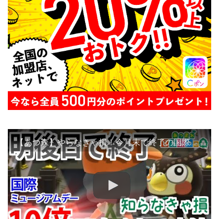
【あつ森】やらなきゃ損！今月末で終了の国際ミュージアムデーを１０倍楽しむ方法！！【あつまれどうぶつの森】