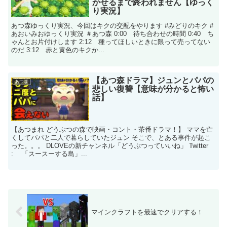
かせるまで終われません【ゆっく
り実況】
あつ森ゆっくり実況、今回はキクの交配をやります #みどりのキク #
あおいみおゆっくり実況 ＃あつ森 0:00 待ち合わせの時間 0:40 ち
ゃんとお片付けします 2:12 種ってほしいときに限って売ってない
のだ 3:12 赤と黄色のキクか...
【あつ森ドラマ】ジュンとパパの
あつ森
悲しい復讐【意味が分かると怖い
話】
【あつまれ どうぶつの森で映画・コント・茶番ドラマ！】 ママを亡
くしてパパと二人で暮らしていたジュン そこで、とある事件が起こ
った。。。 DLOVEの新チャンネル「どうぶつっていいね」 Twitter
: 「スースーする島」...
マインクラフトを最速でクリアする！