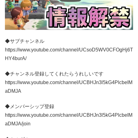
◆サブチャンネル
https://www.youtube.com/channel/UCsoD5WV0CFOgHj6T
HY4burA/
◆チャンネル登録してくれたらうれしいです
https://www.youtube.com/channel/UCBHJn3l5kG4PlcbeIM
aDMJA
◆メンバーシップ登録
https://www.youtube.com/channel/UCBHJn3l5kG4PlcbeIM
aDMJA/join