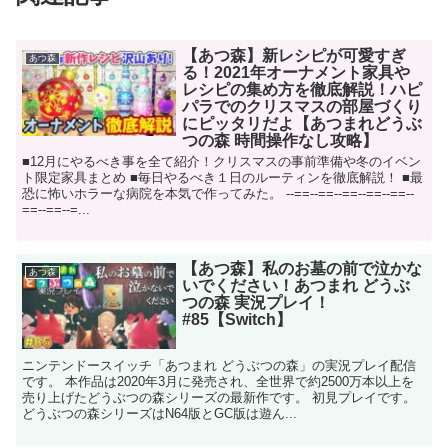
【あつ森】新レシピが可愛すぎ
あつ森
る！2021年オーナメント家具や
レシピの集め方を徹底解説！ハピ
パラでのクリスマスの部屋づくり
にピッタリだよ【あつまれどうぶ
つの森 時間操作なし攻略】
■12月にやるべき事を全て紹介！クリスマスの事前準備や冬のイベン
ト限定家具まとめ ■毎日やるべき１日のルーティンを徹底解説！ ■最
恐に怖いホラーな病院を本気で作ってみた。 --==--==--==--==--==--
==--==--=...
【あつ森】私のお墓の前で泣かな
あつ森
いでください！あつまれ どうぶ
つの森 実況プレイ！
#85【Switch】
ニンテンドースイッチ「あつまれ どうぶつの森」の実況プレイ配信
です。 本作品は2020年3月に発売され、全世界で約2500万本以上を
売り上げたどうぶつの森シリーズの最新作です。 初見プレイです。
どうぶつの森シリーズはN64版とGC版は遊ん...