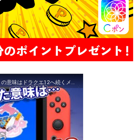
【ゆっくりドラクエ11】スイッチ版DQ11「S」の意味はドラクエ12へ続くメッセージ？