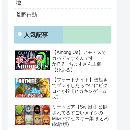
地
荒野行動
人気記事
【Among Us】アモアスで
カバディするんです
か!?!? ちょすさん主催
【ひある】
【フォートナイト】寝起き
でプレイしたらついにビク
ロイか!?【ヒカキンゲーム
ズ】
ミートピア【Switch】公開
されてるすごいメイクの
Mii&アクセスキー集 まとめ
(体験版)