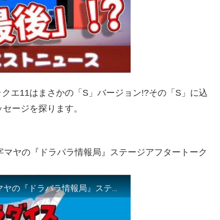
エ11はまさかの「S」バージョン!?その「S」に込
ッセージを探ります。
一文字マヤの『ドラパラ情報局』ステージアフタートーク
『ドラパラ情報局』＆GEMS COMPANY一文字マヤの『ドラパラ情報局』ステージアフタートーク