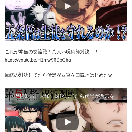
これが本当の交流戦！真人vs呪術師対決！！
https://youtu.be/H1mw96SpChg
因縁の対決してたら伏黒が西宮を口説きはじめたw
【呪術廻戦】因縁の対決してたら伏黒が西宮を口説きはじめたw【第五人格】【声真似】