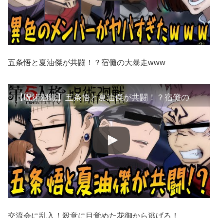
五条悟と夏油傑が共闘！？宿儺の大暴走www
【呪術廻戦】五条悟と夏油傑が共闘！？宿儺の大暴走www【第五人格】【声真似】
交流会に乱入！殺意に目覚めた花御から逃げろ！