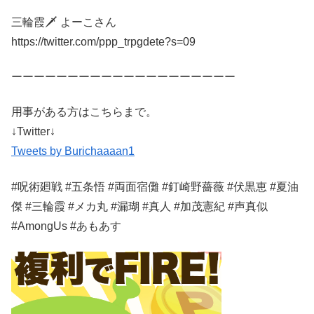
三輪霞🗡 よーこさん
https://twitter.com/ppp_trpgdete?s=09
ーーーーーーーーーーーーーーーーーーーー
用事がある方はこちらまで。
↓Twitter↓
Tweets by Burichaaaan1
#呪術廻戦 #五条悟 #両面宿儺 #釘崎野薔薇 #伏黒恵 #夏油
傑 #三輪霞 #メカ丸 #漏瑚 #真人 #加茂憲紀 #声真似
#AmongUs #あもあす