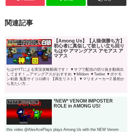
関連記事
【Among Us】【人狼側勝ち方】
アモアス（Among Us）
初心者に真似して欲しい立ち回り
ちはや アマングアス アモアス ア
マアス
ちはやYTによる実況攻略動画です！ ▼サブで配信の切り抜き動画出
してます！→アマングアスがおすすめ ▼Mildom ▼Twitter ▼ポケモ
ン剣盾 鬼畜サイコロ縛り 【再生リスト】 ▼マリオメーカー2 最初か
ら見たい方...
*NEW* VENOM IMPOSTER
アモアス（Among Us）
ROLE in AMONG US!
this video @AlexAcePlays plays Among Us with the NEW Venom