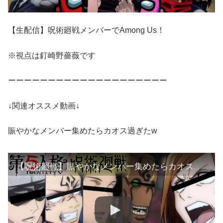
【生配信】呪術廻戦メンバーでAmong Us！
※視点は釘崎野薔薇です
ーーーーーーーーーーーーーーーーーーーー
↓関連オススメ動画↓
賑やかなメンバー集めたらカオス過ぎたw
【呪術廻戦】賑やかなメンバー集めたらカオス過ぎたｗ【第五人格】【声真似】