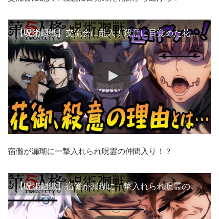
【呪術廻戦】交流会に乱入！殺意に目覚めた花御から逃げろ！【第五人格】【声真似】
宿儺が漏瑚に一撃入れられ呪霊の仲間入り！？
【呪術廻戦】宿儺が漏瑚に一撃入れられ呪霊の仲間入り！？【第五人格】【声真似】