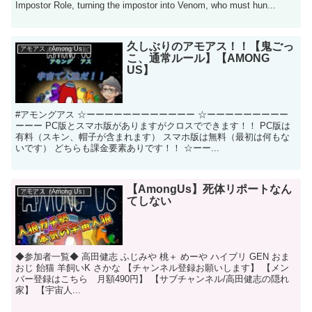
Impostor Role, turning the impostor into Venom, who must hun...
久しぶりのアモアス！！【鬼ごっ
アモアス（Among Us）
こ、通常ルール】【AMONG
US】
#アモングアス ☆ーーーーーーーーーーーー ☆ーーーーーーーーー
ーーー PC版とスマホ版がありますがクロスでできます！！ PC版は
有料（スキン、帽子が含まれます） スマホ版は無料（最初は何もな
いです） どちらも課金要素ありです！！ ☆ーー...
【AmongUs】死体リポートなん
アモアス（Among Us）
てしない
◆参加者一覧◆ 高田健志 ふじみや 桃＋ めーや ハイブリ GEN おま
おじ 飴猫 羊飼いK さかな 【チャンネル登録お願いします】 【メン
バー登録はこちら 月額490円】 【サブチャンネル/高田健志の隠れ
家】 【宇宙人...