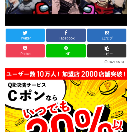
Twitter
Facebook
はてブ
Pocket
LINE
コピー
2021.05.31