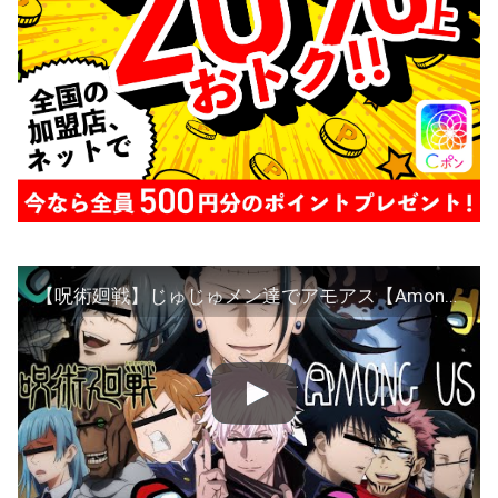
【呪術廻戦】じゅじゅメン達でアモアス【Among Us】【声真似】