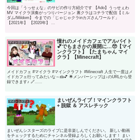
今回は「うっせぇな」のサビの作り方紹介です 【Ado】うっせぇわ
MV マイクラ演奏がっつりバージョン 裏クラはコチラで配信【ミル
ダム/Mildom】 今までの「じゃじゃクラinカズさんワールド」
【2021年】 【2020年】 ...
憧れのメイドカフェでアルバイト
マインクラフト
💕でもまさかの展開に…🥺【マイ
ンクラフト】【たまちゃん マイ
クラ】【Minecraft】
メイドカフェ #マイクラ #マインクラフト #Minecraft 人生で一度はメ
イドカフェ行ってみたいな～🍰💕 🌟メンバーシップは↓のURLから登
録できます♪ 🔗​......
まいぜんライブ！マインクラフト
マインクラフト
+ 脱獄 ＆ アスレチック
まいぜんシスターズのライブに是非楽しんでください。 新しい動画
をチェックするためにチャンネル登録よろしくお願いします！ まい