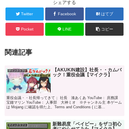
シェアする
Twitter
Facebook
はてブ
Pocket
LINE
コピー
関連記事
【AKUKIN建設】社長・・カムバ
マインクラフト
ック！重役会議【マイクラ】
重役会議・・社長帰ってきて； 社長 湊あくあ YouTube： 庶務課
宝鐘マリン YouTube： 人事部 大神ミオ ※チャンネル主 本ゲーム
は Mojang に確認を得た上、Terms and Conditions ( に基...
新難易度「ベイビー」をザコ初心
マインクラフト
者にやらせてみた【マイクラ】