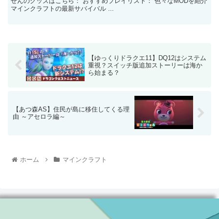
ぜんのグッズはこちら： おすすめプレイリスト： 色々なMODを紹介
マインクラフトの最新サバイバル ...
【ゆっくりドラクエ11】DQ12はシステム
重視？スイッチ版追加ストーリーは海か
ら始まる？
【あつ森AS】住民が島に移住してくる理
由 ～アセロラ編～
ホーム
マインクラフト