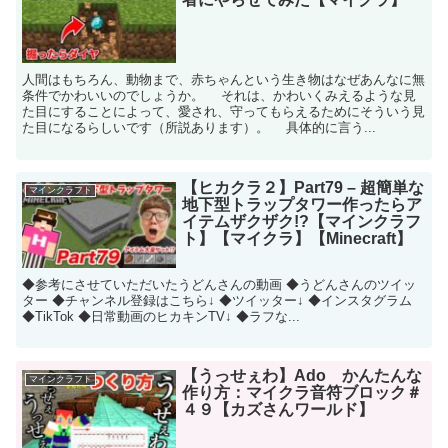
人間はもちろん、動物まで、赤ちゃんという生き物はなぜあんなに無
条件でかわいいのでしょうか。 それは、かわいくみえるような見
た目にすることによって、愛され、守ってもらえるためにそういう見
た目になるらしいです（所説あります）。 具体的に言う...
【ヒカクラ２】Part79 – 超簡単な
マインクラフト
地下型トラップタワー作ったらア
イテムザクザク!?【マインクラフ
ト】【マイクラ】【Minecraft】
◆参考にさせていただいたうどんさんの動画 ◆うどんさんのツイッ
ター ◆チャンネル登録はこちら↓ ◆ツイッター↓ ◆インスタグラム
◆TikTok ◆日常動画のヒカキンTV↓ ◆ラフな...
【うっせぇわ】Ado かんたんな
マインクラフト
作り方：マイクラ音符ブロック＃
４９【カズさんワールド】