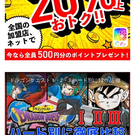
ドラゴンクエスト 1・2・3 ハード別に12作品 徹底比較【FC･SFC･GB･PS4】