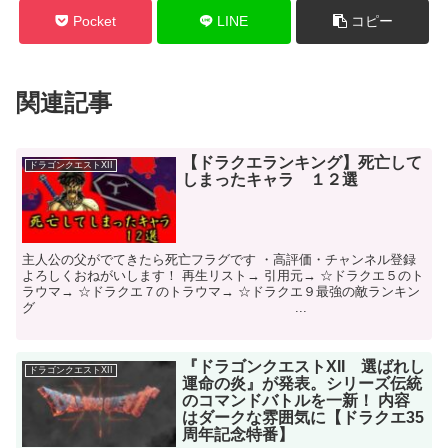
Pocket
LINE
コピー
関連記事
【ドラクエランキング】死亡して
ドラゴンクエストXII
しまったキャラ １２選
主人公の父がでてきたら死亡フラグです ・高評価・チャンネル登録
よろしくおねがいします！ 再生リスト→ 引用元→ ☆ドラクエ５のト
ラウマ→ ☆ドラクエ７のトラウマ→ ☆ドラクエ９最強の敵ランキン
グ ...
『ドラゴンクエストXII 選ばれし
ドラゴンクエストXII
運命の炎』が発表。シリーズ伝統
のコマンドバトルを一新！ 内容
はダークな雰囲気に【ドラクエ35
周年記念特番】