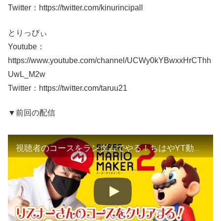
Twitter：https://twitter.com/kinurincipall
とりっぴぃ
Youtube：
https://www.youtube.com/channel/UCWy0kYBwxxHrCThh
UwL_M2w
Twitter：https://twitter.com/taruu21
▼前回の配信
視聴者のコースをランダムでやる！ちはやYT動画投稿10周年記念企画第1弾！マリオメーカー2 Super Mario Maker 2 マリオちはや