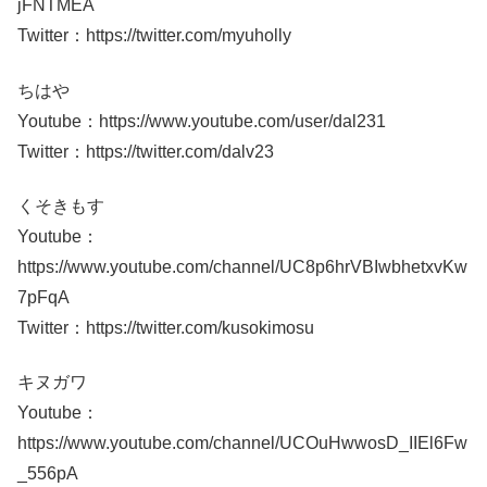
jFNTMEA
Twitter：https://twitter.com/myuholly
ちはや
Youtube：https://www.youtube.com/user/dal231
Twitter：https://twitter.com/dalv23
くそきもす
Youtube：
https://www.youtube.com/channel/UC8p6hrVBIwbhetxvKw
7pFqA
Twitter：https://twitter.com/kusokimosu
キヌガワ
Youtube：
https://www.youtube.com/channel/UCOuHwwosD_IIEl6Fw
_556pA