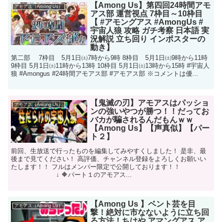
【Among Us】第四回24時間アモ
アモアス（Among Us）
アス部 運営視点 7枠目～10枠目
【 #アモングアス #AmongUs #
宇宙人狼 攻略 ガチ考察 日本語 実
況解説 立ち回り インポスターの
動き】
第二部 7枠目 5月1日㈯7時から9時 8枠目 5月1日㈯9時から11時
9枠目 5月1日㈯11時から13時 10枠目 5月1日㈯13時から15時 #宇宙人
狼 #Amongus #24時間アモアス部 #アモアス部 ※コメントは優...
【鬼滅の刃】アモアスはパッショ
アモアス（Among Us）
ンの強いやつが勝つ！！だってお
バカが騙されるんだもんｗｗ
【Among Us】【声真似】【パー
ト２】
前回、生放送で行ったものを編集してみやすくしました！ 是非、最
後まで見てください！ 高評価、チャンネル登録をよろしくお願いい
たします！！ フルはメンバー限定で公開しております！！
↓ 🔶パート１のアモアス...
【Among Us 】ベント芸を目
アモアス（Among Us）
撃！絶対に市なないように立ち回
る方法！ちはや アマングアス ア