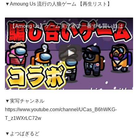
▼Amoung Us 流行の人狼ゲーム 【再生リスト】
【Among Us】ゲーム実況者で一番ずる賢い奴は誰だ？【人狼】ちはや コラボ ふぇいと ボスナ 御曹司 たけ ちゃあ ぎぞく こーだ
▼実写チャンネル
https://www.youtube.com/channel/UCas_B6hWKG-
T_z1WXrLC72w
▼よつばぎるど