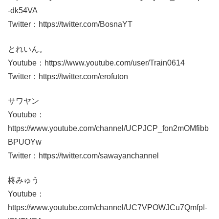
-dk54VA
Twitter：https://twitter.com/BosnaYT
とれいん。
Youtube：https://www.youtube.com/user/Train0614
Twitter：https://twitter.com/erofuton
サワヤン
Youtube：
https://www.youtube.com/channel/UCPJCP_fon2mOMfibb
BPUOYw
Twitter：https://twitter.com/sawayanchannel
柊みゅう
Youtube：
https://www.youtube.com/channel/UC7VPOWJCu7QmfpI-