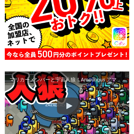
マリカーメンバーと宇宙人狼！Amoungus アマングアス アモアス アマアス ちはや