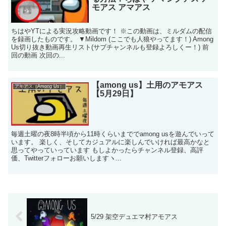
モアス アマアス
ちはやYTによる実況攻略動画です！ ※この動画は、ミルダムの配信
を録画したものです。 ▼Mildom (ここでも人狼やってます！) Among
Us切り抜き動画再生リスト(サブチャンネルも登録よろしくー！) 前
回の動画 次回の...
【among us】土用のアモアス
アモアス（Among Us）
【5月29日】
毎週土曜の夜8時半頃から11時くらいまででamong usを遊んでいって
います。 楽しく、そしてカジュアルに楽しんでいければ最高かなと
思ってやっていっています もしよかったらチャンネル登録、高評
価、Twitterフォローお願いしますヽ...
5/29 架空デュエマ村アモアス