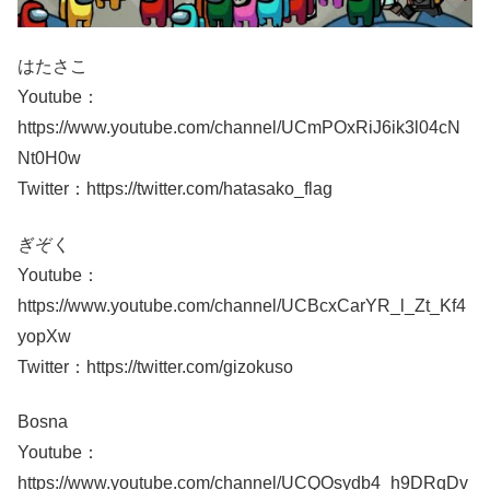
はたさこ
Youtube：
https://www.youtube.com/channel/UCmPOxRiJ6ik3l04cN
Nt0H0w
Twitter：https://twitter.com/hatasako_flag
ぎぞく
Youtube：
https://www.youtube.com/channel/UCBcxCarYR_l_Zt_Kf4
yopXw
Twitter：https://twitter.com/gizokuso
Bosna
Youtube：
https://www.youtube.com/channel/UCQOsydb4_h9DRqDv