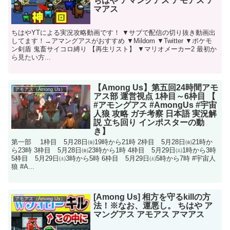
ちはや アマングアス アモアス ア
マアス
ちはやYTによる実況攻略動画です！ ▼サブで配信の切り抜き動画出
してます！→アマングアスがおすすめ ▼Mildom ▼Twitter ▼ポケモ
ン剣盾 鬼畜サイコロ縛り 【再生リスト】 ▼マリオメーカー2 最初か
ら見たい方...
【Among Us】第五回24時間アモ
アモアス（Among Us）
アス部 運営視点 1枠目～6枠目 【
#アモングアス #AmongUs #宇宙
人狼 攻略 ガチ考察 日本語 実況解
説 立ち回り インポスターの動
き】
第一部 1枠目 5月28日㈮19時から21時 2枠目 5月28日㈮21時か
ら23時 3枠目 5月28日㈮23時から1時 4枠目 5月29日㈯1時から3時
5枠目 5月29日㈯3時から5時 6枠目 5月29日㈯5時から7時 #宇宙人
狼 #A...
[Among Us] 相方を守るkillの方
アモアス（Among Us）
法！※なお、運悪し。 ちはや ア
マングアス アモアス アマアス