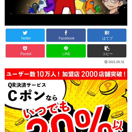
Twitter
Facebook
はてブ
Pocket
LINE
コピー
2021.05.31