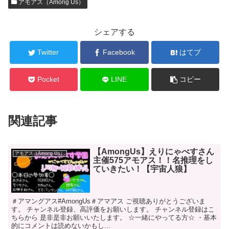
アモアス（Among Us）
シェアする
Twitter
Facebook
はてブ
Pocket
LINE
コピー
関連記事
【AmongUs】えりにゃべすさん
アモアス（Among Us）
主催575アモアス！！名推理をし
ていきたい！【宇宙人狼】
＃アマングアス#AmongUs＃アマアス ご視聴ありがとうございま
す。 チャンネル登録、高評価をお願いします。 チャンネル登録はこ
ちらから 是非是非お願いいたします。 ☆一緒にやってる方☆ ・基本
的にコメントは読めないかもし...