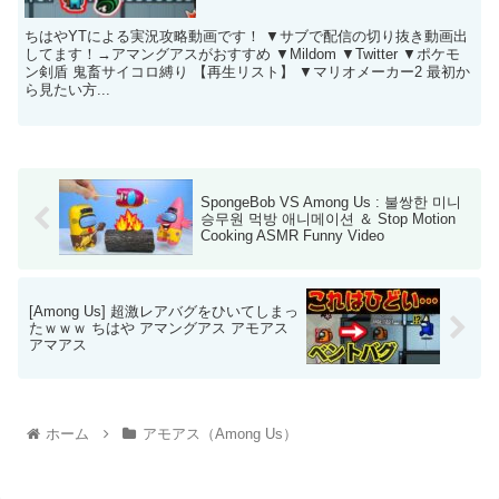
ちはやYTによる実況攻略動画です！ ▼サブで配信の切り抜き動画出
してます！→アマングアスがおすすめ ▼Mildom ▼Twitter ▼ポケモ
ン剣盾 鬼畜サイコロ縛り 【再生リスト】 ▼マリオメーカー2 最初か
ら見たい方...
SpongeBob VS Among Us : 불쌍한 미니
승무원 먹방 애니메이션 ＆ Stop Motion
Cooking ASMR Funny Video
[Among Us] 超激レアバグをひいてしまっ
たｗｗｗ ちはや アマングアス アモアス
アマアス
ホーム
アモアス（Among Us）