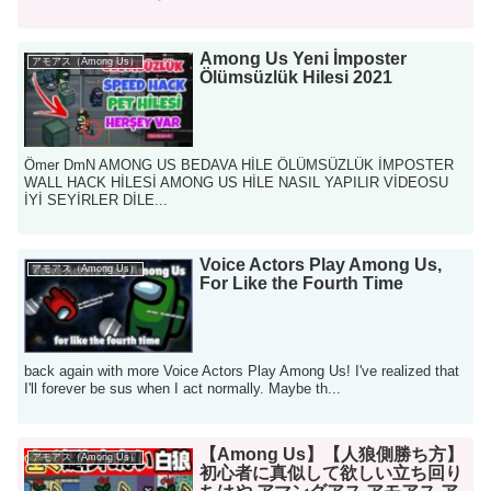
Among Us Yeni İmposter
アモアス（Among Us）
Ölümsüzlük Hilesi 2021
Ömer DmN AMONG US BEDAVA HİLE ÖLÜMSÜZLÜK İMPOSTER
WALL HACK HİLESİ AMONG US HİLE NASIL YAPILIR VİDEOSU
İYİ SEYİRLER DİLE...
Voice Actors Play Among Us,
アモアス（Among Us）
For Like the Fourth Time
back again with more Voice Actors Play Among Us! I've realized that
I'll forever be sus when I act normally. Maybe th...
【Among Us】【人狼側勝ち方】
アモアス（Among Us）
初心者に真似して欲しい立ち回り