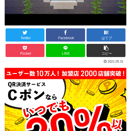
Twitter
Facebook
はてブ
Pocket
LINE
コピー
2021.05.31