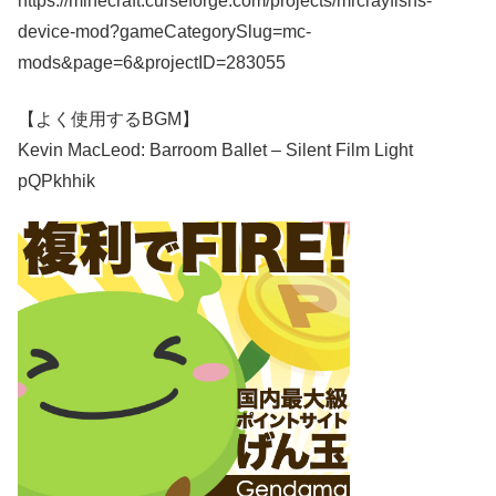
https://minecraft.curseforge.com/projects/mrcrayfishs-
device-mod?gameCategorySlug=mc-
mods&page=6&projectID=283055
【よく使用するBGM】
Kevin MacLeod: Barroom Ballet – Silent Film Light
pQPkhhik