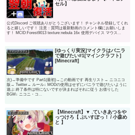
セル】
公式Discord ご視聴ありがとうございます！ チャンネル登録してくれ
ると嬉しいです！ 注意：質問は最新動画のコメント欄にお願いしま
す！ MCID:Forest9013 texture:nebula 16x 使用デバイス マウス...
[ゆっくり実況]マイクラはバニラ
マインクラフト
で遊びたい#1[マインクラフト]
[Minecraft]
次)→準備中です Part1(最初)→この動画です 再生リスト→ ニコニコ
版→ Twitter→ ルール↓ MODの使用はせずにバニラで遊びたいように
遊ぶ 終了条件は特にないですが決まればそれに従う お借りした
BGM↓ ニコニ・コ...
【Minecraft】▼ .ていきあつをや
マインクラフト
っつけろ【 ぶいすぽっ！ / 小森め
と 】