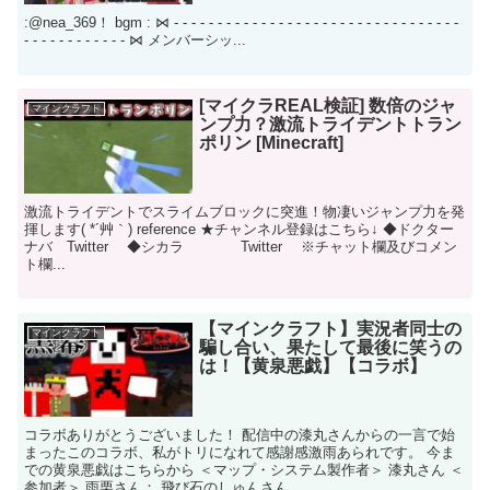
:@nea_369！ bgm : ⋈ - - - - - - - - - - - - - - - - - - - - - - - - - - - - - - - - -
- - - - - - - - - - - - ⋈ メンバーシッ...
[マイクラREAL検証] 数倍のジャ
マインクラフト
ンプ力？激流トライデントトラン
ポリン [Minecraft]
激流トライデントでスライムブロックに突進！物凄いジャンプ力を発
揮します( *´艸｀) reference ★チャンネル登録はこちら↓ ◆ドクター
ナバ Twitter ◆シカラ Twitter ※チャット欄及びコメン
ト欄...
【マインクラフト】実況者同士の
マインクラフト
騙し合い、果たして最後に笑うの
は！【黄泉悪戯】【コラボ】
コラボありがとうございました！ 配信中の漆丸さんからの一言で始
まったこのコラボ、私がトリになれて感謝感激雨あられです。 今ま
での黄泉悪戯はこちらから ＜マップ・システム製作者＞ 漆丸さん ＜
参加者＞ 雨栗さん： 飛び石のしゅんさん...