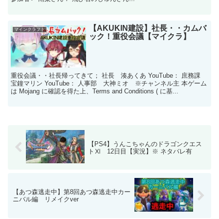
【AKUKIN建設】社長・・カムバ
マインクラフト
ック！重役会議【マイクラ】
重役会議・・社長帰ってきて； 社長 湊あくあ YouTube： 庶務課
宝鐘マリン YouTube： 人事部 大神ミオ ※チャンネル主 本ゲーム
は Mojang に確認を得た上、Terms and Conditions ( に基...
【PS4】うんこちゃんのドラゴンクエス
トⅪ 12日目【実況】※ ネタバレ有
【あつ森逃走中】第8回あつ森逃走中カー
ニバル編 リメイクver