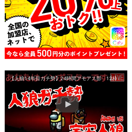
【人狼14年目ガチ勢】24時間アモアス部 12枠目 ピカ視点【AmongUs】