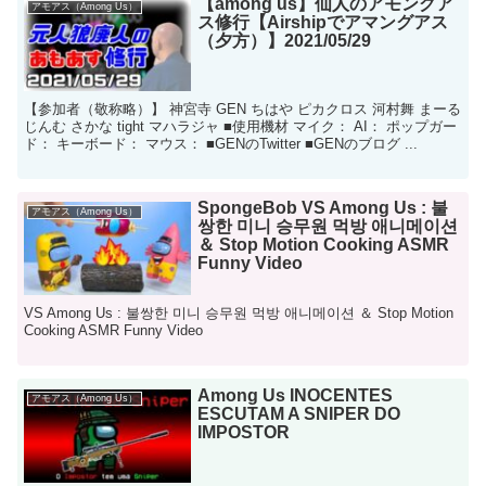
【among us】仙人のアモングア
アモアス（Among Us）
ス修行【Airshipでアマングアス
（夕方）】2021/05/29
【参加者（敬称略）】 神宮寺 GEN ちはや ピカクロス 河村舞 まーる
じんむ さかな tight マハラジャ ■使用機材 マイク： AI： ポップガー
ド： キーボード： マウス： ■GENのTwitter ■GENのブログ ...
SpongeBob VS Among Us : 불
アモアス（Among Us）
쌍한 미니 승무원 먹방 애니메이션
＆ Stop Motion Cooking ASMR
Funny Video
VS Among Us : 불쌍한 미니 승무원 먹방 애니메이션 ＆ Stop Motion
Cooking ASMR Funny Video
Among Us INOCENTES
アモアス（Among Us）
ESCUTAM A SNIPER DO
IMPOSTOR