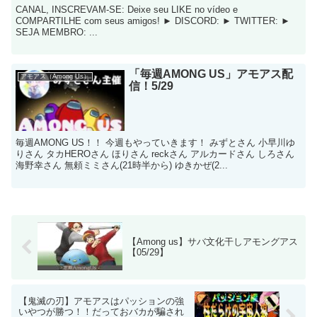
CANAL, INSCREVAM-SE: Deixe seu LIKE no vídeo e
COMPARTILHE com seus amigos! ► DISCORD: ► TWITTER: ►
SEJA MEMBRO: ...
「毎週AMONG US」アモアス配
アモアス（Among Us）
信！5/29
毎週AMONG US！！ 今週もやっていきます！ みずとさん 小早川ゆ
りさん タカHEROさん ほりさん reckさん アルカードさん しろさん
海野幸さん 無頼ミミさん(21時半から) ゆきかぜ(2...
【Among us】サバ文化干しアモングアス
【05/29】
【鬼滅の刃】アモアスはパッションの強
いやつが勝つ！！だっておバカが騙され