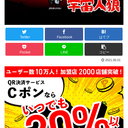
Twitter
Facebook
はてブ
Pocket
LINE
コピー
2021.06.01