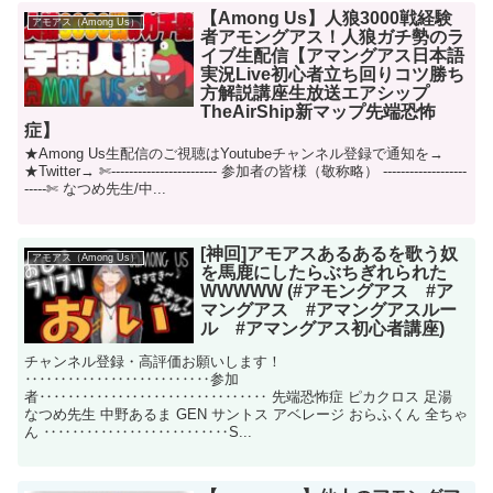
【Among Us】人狼3000戦経験
アモアス（Among Us）
者アモングアス！人狼ガチ勢のラ
イブ生配信【アマングアス日本語
実況Live初心者立ち回りコツ勝ち
方解説講座生放送エアシップ
TheAirShip新マップ先端恐怖
症】
★Among Us生配信のご視聴はYoutubeチャンネル登録で通知を→
★Twitter→ ✄------------------------ 参加者の皆様（敬称略） -------------------
-----✄ なつめ先生/中...
[神回]アモアスあるあるを歌う奴
アモアス（Among Us）
を馬鹿にしたらぶちぎれられた
WWWWW (#アモングアス #ア
マングアス #アマングアスルー
ル #アマングアス初心者講座)
チャンネル登録・高評価お願いします！
‥‥‥‥‥‥‥‥‥‥‥‥‥参加
者‥‥‥‥‥‥‥‥‥‥‥‥‥‥‥‥ 先端恐怖症 ピカクロス 足湯
なつめ先生 中野あるま GEN サントス アベレージ おらふくん 全ちゃ
ん ‥‥‥‥‥‥‥‥‥‥‥‥‥S...