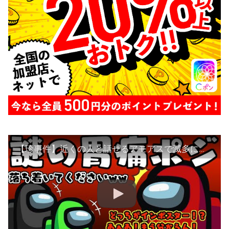
【珍事件】近くの人と話せるアモアスで滅多にない結末に腹抱えて笑ったwwww 【Among Us】