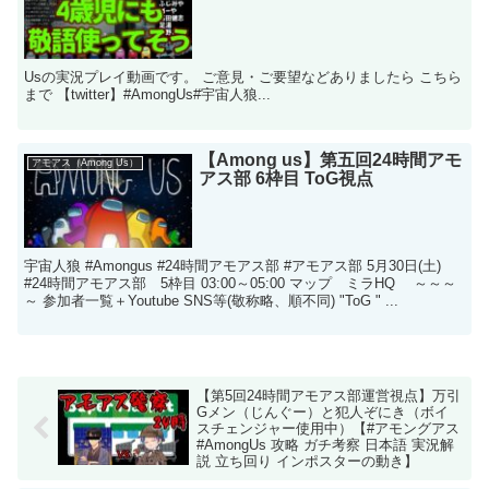
Usの実況プレイ動画です。 ご意見・ご要望などありましたら こちら
まで 【twitter】 ​​​​​​​​​​​ #AmongUs​​​​​​​​​​​​​​​​​​​​​​​​​​​​​​​​​​​​​​​​​​​ #宇宙人狼​​...
【Among us】第五回24時間アモ
アモアス（Among Us）
アス部 6枠目 ToG視点
宇宙人狼 #Amongus #24時間アモアス部 #アモアス部 5月30日(土)
#24時間アモアス部 5枠目 03:00～05:00 マップ ミラHQ ～～～
～ 参加者一覧＋Youtube SNS等(敬称略、順不同) "ToG " ...
【第5回24時間アモアス部運営視点】万引
Gメン（じんぐー）と犯人ぞにき（ボイ
スチェンジャー使用中）【#アモングアス
#AmongUs 攻略 ガチ考察 日本語 実況解
説 立ち回り インポスターの動き】