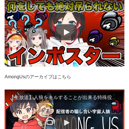
【神回】天然キャラが炸裂して人狼が何しても吊られないw【アマングアスAmongUs】
AmongUsのアーカイブはこちら
【生放送】人狼をキルすることが出来る特殊役職を入れて近アモをしてみた！【※概要欄をチェック※】【Among Us】