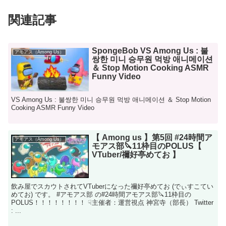
関連記事
SpongeBob VS Among Us : 불
アモアス（Among Us）
쌍한 미니 승무원 먹방 애니메이션
＆ Stop Motion Cooking ASMR
Funny Video
VS Among Us : 불쌍한 미니 승무원 먹방 애니메이션 ＆ Stop Motion
Cooking ASMR Funny Video
【 Among us 】第5回 #24時間ア
アモアス（Among Us）
モアス部🔪11枠目のPOLUS【
VTuber/禰好亭めてお 】
飲み屋でスカウトされてVTuberになった禰好亭めてお (でぃすこてい
めてお) です。 #アモアス部 の#24時間アモアス部🔪11枠目の
POLUS！！！！！！！！ ☟主催者：運営視点 神宮寺（部長） Twitter
: ...