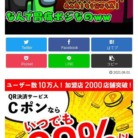
Twitter
Facebook
はてブ
Pocket
LINE
コピー
2021.06.01