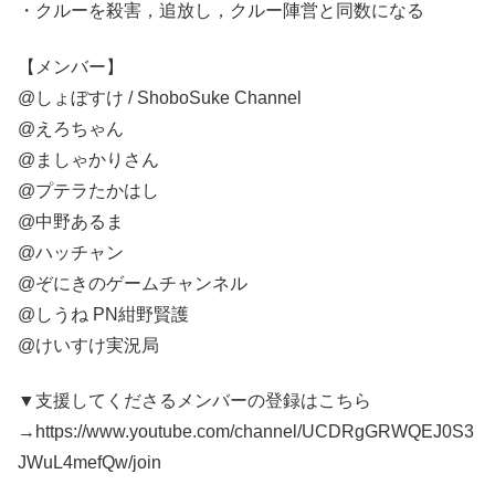
・クルーを殺害，追放し，クルー陣営と同数になる
【メンバー】
@しょぼすけ / ShoboSuke Channel
@えろちゃん
@ましゃかりさん
@プテラたかはし
@中野あるま
@ハッチャン
@ぞにきのゲームチャンネル
@しうね PN紺野賢護
@けいすけ実況局
▼支援してくださるメンバーの登録はこちら
→https://www.youtube.com/channel/UCDRgGRWQEJ0S3
JWuL4mefQw/join