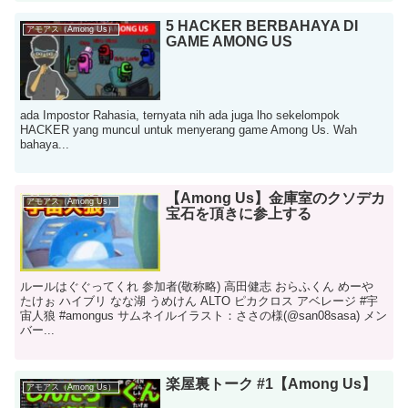
5 HACKER BERBAHAYA DI
アモアス（Among Us）
GAME AMONG US
ada Impostor Rahasia, ternyata nih ada juga lho sekelompok
HACKER yang muncul untuk menyerang game Among Us. Wah
bahaya...
【Among Us】金庫室のクソデカ
アモアス（Among Us）
宝石を頂きに参上する
ルールはぐぐってくれ 参加者(敬称略) 高田健志 おらふくん めーや
たけぉ ハイブリ なな湖 うめけん ALTO ピカクロス アベレージ #宇
宙人狼 #amongus サムネイルイラスト：ささの様(@san08sasa) メン
バー...
楽屋裏トーク #1【Among Us】
アモアス（Among Us）