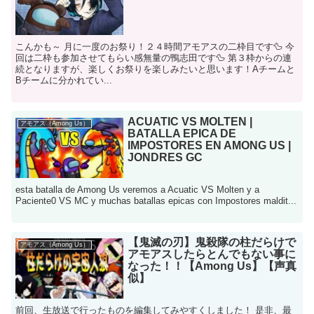
こんかも～ 月に一度のお祭り！２４時間アモアスの二枠目です🦆 今
回は二枠も参加させてもらい感無量の鴨志田です🦆 第３枠からの連
続となりますが、楽しくお祭りを楽しみたいと思います！Aチームと
Bチームに分かれてい...
ACUATIC VS MOLTEN |
アモアス（Among Us）
BATALLA EPICA DE
IMPOSTORES EN AMONG US |
JONDRES GC
esta batalla de Among Us veremos a Acuatic VS Molten y a
Paciente0 VS MC y muchas batallas epicas con Impostores maldit...
【鬼滅の刃】鬼殺隊の柱だらけで
アモアス（Among Us）
アモアスしたらとんでもない事に
なった！！【Among Us】【声真
似】
前回、生放送で行ったものを編集してみやすくしました！ 是非、最