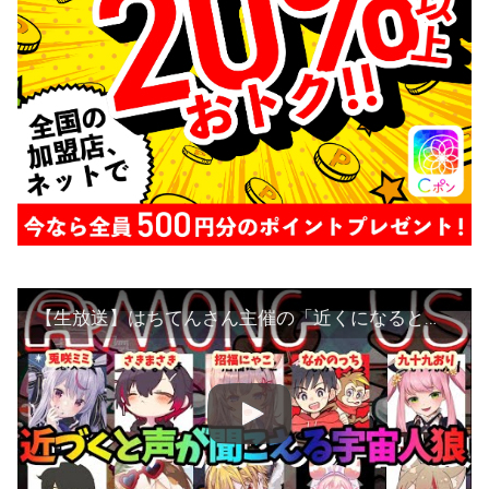
【生放送】はちてんさん主催の「近くになると話せるアモアス」宇宙人狼コラボ！【※概要欄をチェック※】【Among Us】