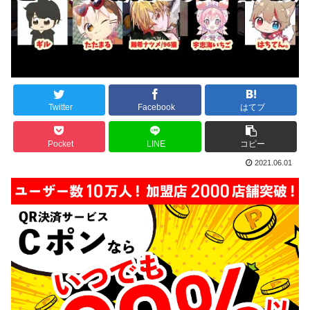
Twitter
Facebook
はてブ
Pocket
LINE
コピー
2021.06.01