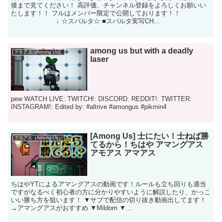
後まで見てください！ 高評価、チャンネル登録をよろしくお願いい
たします！！ フルはメンバー限定で公開しております！！
↓ ☆スパルタ☆ ■スパルタ実写CH...
among us but with a deadly
アモアス（Among Us）
laser
pew WATCH LIVE: TWITCH!: DISCORD: REDDIT!: TWITTER:
INSTAGRAM!: Edited by: #altrive #amongus #pikmin4
[Among Us] 士にたい！士ねば勝
アモアス（Among Us）
てるから！ちはや アマングアス
アモアス アマアス
ちはやYTによるアマングアスの動画です！ルールも立ち回りも適当
ですがなるべく初心者の方に分かりやすいように解説したり、かっこ
いい勝ち方を狙います！ ▼サブで配信の切り抜き動画出してます！
→アマングアスがおすすめ ▼Mildom ▼...