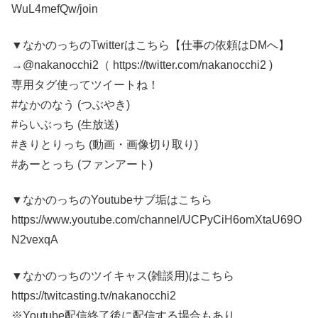
WuL4mefQw/join
▼なかのっちのTwitterはこちら【仕事の依頼はDMへ】
→@nakanocchi2（ https://twitter.com/nakanocchi2 )
専用タグ使ってツイートね！
#なかのなう (つぶやき)
#らいぶっち (生放送)
#きりとりっち (動画・画像切り取り)
#あーとっち (ファンアート)
▼なかのっちのYoutubeサブ垢はこちら
https://www.youtube.com/channel/UCPyCiH6omXtaU69O
N2vexqA
▼なかのっちのツイキャス(雑談用)はこちら
https://twitcasting.tv/nakanocchi2
※Youtube配信終了後に配信する場合もあり