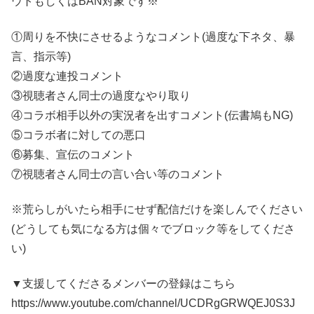
ウトもしくはBAN対象です※
①周りを不快にさせるようなコメント(過度な下ネタ、暴
言、指示等)
②過度な連投コメント
③視聴者さん同士の過度なやり取り
④コラボ相手以外の実況者を出すコメント(伝書鳩もNG)
⑤コラボ者に対しての悪口
⑥募集、宣伝のコメント
⑦視聴者さん同士の言い合い等のコメント
※荒らしがいたら相手にせず配信だけを楽しんでください
(どうしても気になる方は個々でブロック等をしてくださ
い)
▼支援してくださるメンバーの登録はこちら
https://www.youtube.com/channel/UCDRgGRWQEJ0S3J