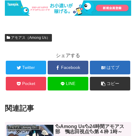
アモアス（Among Us）
シェアする
Twitter
Facebook
はてブ
Pocket
LINE
コピー
関連記事
🦆Among Us🦆24時間アモアス
アモアス（Among Us）
部 鴨志田視点🦆第４枠 1時～