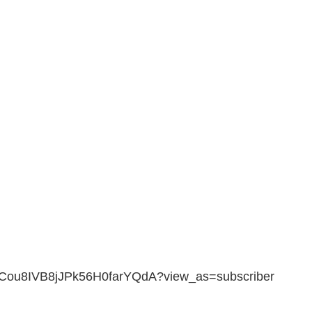
/UCou8IVB8jJPk56H0farYQdA?view_as=subscriber