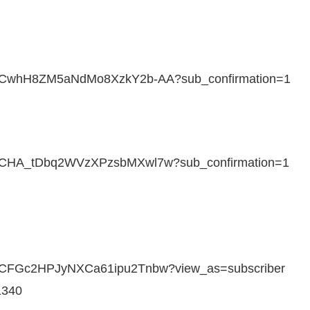
l/UCwhH8ZM5aNdMo8XzkY2b-AA?sub_confirmation=1
l/UCHA_tDbq2WVzXPzsbMXwl7w?sub_confirmation=1
l/UCFGc2HPJyNXCa61ipu2Tnbw?view_as=subscriber
1340