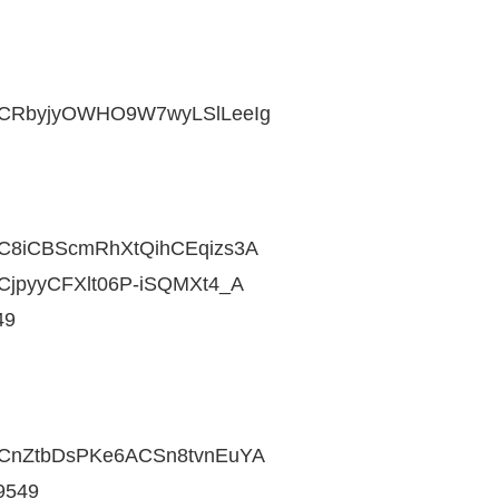
l/UCRbyjyOWHO9W7wyLSlLeeIg
l/UC8iCBScmRhXtQihCEqizs3A
/UCjpyyCFXlt06P-iSQMXt4_A
49
l/UCnZtbDsPKe6ACSn8tvnEuYA
79549