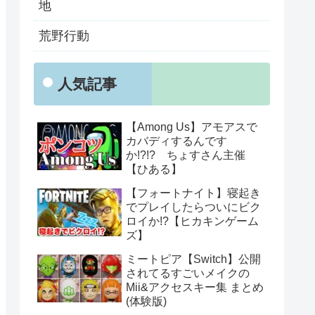
地
荒野行動
人気記事
【Among Us】アモアスで
カバディするんです
か!?!? ちょすさん主催
【ひある】
【フォートナイト】寝起き
でプレイしたらついにビク
ロイか!?【ヒカキンゲーム
ズ】
ミートピア【Switch】公開
されてるすごいメイクの
Mii&アクセスキー集 まとめ
(体験版)