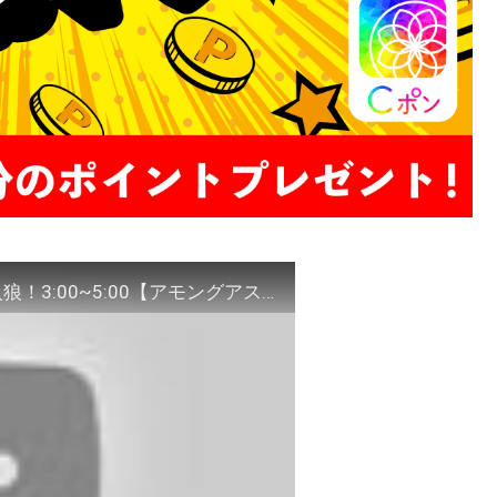
【Among Us】5/29 24時間アモアス部で宇宙人狼！3:00~5:00【アモングアス】