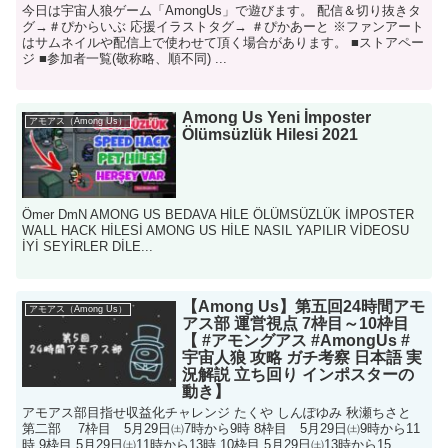
今日は宇宙人狼ゲーム「AmongUs」で遊びます。 配信＆切り抜きタ
グ→＃ぴからいぶ 応援イラストタグ→ ＃ぴかあーと ※ファンアート
はサムネイルや配信上で使わせて頂く場合があります。 ■ストアペー
ジ ■参加者一覧(敬称略、順不同) ...
Among Us Yeni İmposter
アモアス（Among Us）
Ölümsüzlük Hilesi 2021
Ömer DmN AMONG US BEDAVA HİLE ÖLÜMSÜZLÜK İMPOSTER
WALL HACK HİLESİ AMONG US HİLE NASIL YAPILIR VİDEOSU
İYİ SEYİRLER DİLE...
【Among Us】第五回24時間アモ
アモアス（Among Us）
アス部 運営視点 7枠目～10枠目
【 #アモングアス #AmongUs #
宇宙人狼 攻略 ガチ考察 日本語 実
況解説 立ち回り インポスターの
動き】
アモアス部目指せ収益化チャレンジ たくや しんぽゆみ 秋瀬ちさと
第二部 7枠目 5月29日㈯7時から9時 8枠目 5月29日㈯9時から11
時 9枠目 5月29日㈯11時から13時 10枠目 5月29日㈯13時から15...