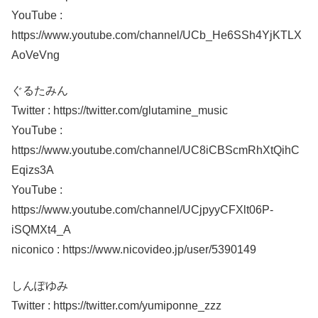
YouTube :
https://www.youtube.com/channel/UCb_He6SSh4YjKTLX
AoVeVng
ぐるたみん
Twitter : https://twitter.com/glutamine_music
YouTube :
https://www.youtube.com/channel/UC8iCBScmRhXtQihC
Eqizs3A
YouTube :
https://www.youtube.com/channel/UCjpyyCFXlt06P-
iSQMXt4_A
niconico : https://www.nicovideo.jp/user/5390149
しんぽゆみ
Twitter : https://twitter.com/yumiponne_zzz