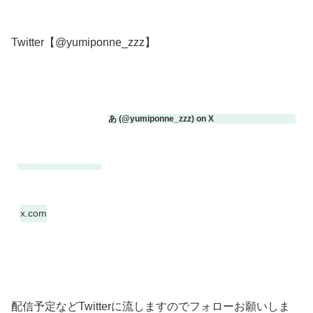
Twitter【@yumiponne_zzz】
あ (@yumiponne_zzz) on X
x.com
配信予定などTwitterに流しますのでフォローお願いしま