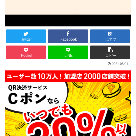
Twitter
Facebook
はてブ
Pocket
LINE
コピー
2021.06.01