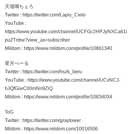
天瑠璃ちぇろ
Twitter : https://twitter.com/Lapis_Cielo
YouTube :
https://www.youtube.com/channel/UCFGc2HPJyNXCa61i
pu2Tnbw?view_as=subscriber
Mildom : https://www.mildom.com/profile/10861340
星月べーる
Twitter : https://twitter.com/hszk_beru
YouTube : https://www.youtube.com/channel/UCvNCJ-
hJQfGiwC00mNn9ZiQ
Mildom : https://www.mildom.com/profile/10834034
ToG
Twitter : https://twitter.com/graytower
Mildom : https://www.mildom.com/10016506