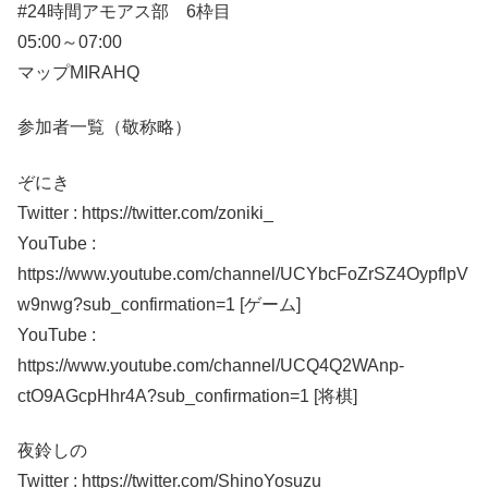
#24時間アモアス部 6枠目
05:00～07:00
マップMIRAHQ
参加者一覧（敬称略）
ぞにき
Twitter : https://twitter.com/zoniki_
YouTube :
https://www.youtube.com/channel/UCYbcFoZrSZ4OypflpV
w9nwg?sub_confirmation=1 [ゲーム]
YouTube :
https://www.youtube.com/channel/UCQ4Q2WAnp-
ctO9AGcpHhr4A?sub_confirmation=1 [将棋]
夜鈴しの
Twitter : https://twitter.com/ShinoYosuzu