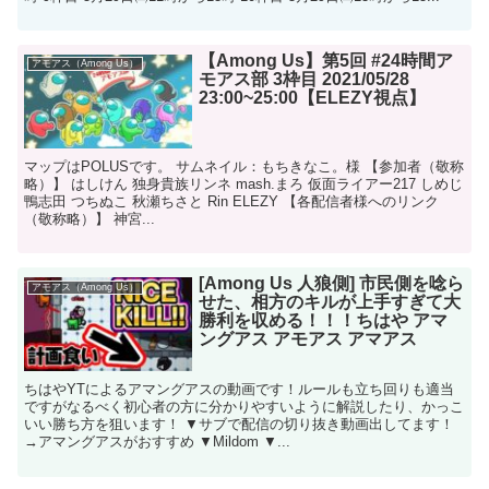
【Among Us】第5回 #24時間ア
アモアス（Among Us）
モアス部 3枠目 2021/05/28
23:00~25:00【ELEZY視点】
マップはPOLUSです。 サムネイル：もちきなこ。様 【参加者（敬称
略）】 はしけん 独身貴族リンネ mash.まろ 仮面ライアー217 しめじ
鴨志田 つちぬこ 秋瀬ちさと Rin ELEZY 【各配信者様へのリンク
（敬称略）】 神宮...
[Among Us 人狼側] 市民側を唸ら
アモアス（Among Us）
せた、相方のキルが上手すぎて大
勝利を収める！！！ちはや アマ
ングアス アモアス アマアス
ちはやYTによるアマングアスの動画です！ルールも立ち回りも適当
ですがなるべく初心者の方に分かりやすいように解説したり、かっこ
いい勝ち方を狙います！ ▼サブで配信の切り抜き動画出してます！
→アマングアスがおすすめ ▼Mildom ▼...