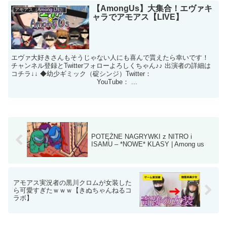
【AmongUs】大集合！エヴァキ
アモアス（Among Us）
ャラでアモアス【LIVE】
エヴァ大好きさんもそうじゃない人にも喜んで貰えたら幸いです！
チャンネル登録とTwitterフォローよろしくちゃん♪♪ 出演者の詳細は
コチラ↓↓ ◆幼少ギミック（碇シンジ）Twitter：
YouTube： ...
POTĘŻNE NAGRYWKI z NITRO i
ISAMU – *NOWE* KLASY | Among us
アモアス実況者の黒川クロムが女装した
ら可愛すぎたｗｗｗ【きぬちゃんねるコ
ラボ】