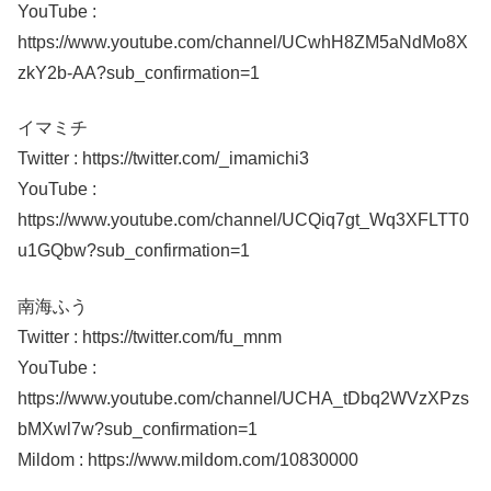
YouTube :
https://www.youtube.com/channel/UCwhH8ZM5aNdMo8X
zkY2b-AA?sub_confirmation=1
イマミチ
Twitter : https://twitter.com/_imamichi3
YouTube :
https://www.youtube.com/channel/UCQiq7gt_Wq3XFLTT0
u1GQbw?sub_confirmation=1
南海ふう
Twitter : https://twitter.com/fu_mnm
YouTube :
https://www.youtube.com/channel/UCHA_tDbq2WVzXPzs
bMXwl7w?sub_confirmation=1
Mildom : https://www.mildom.com/10830000