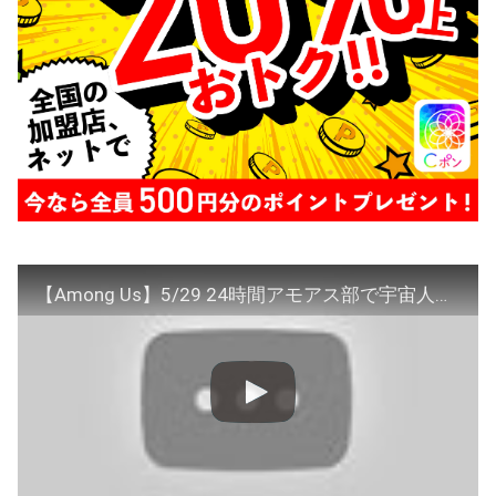
【Among Us】5/29 24時間アモアス部で宇宙人狼！5:00~7:00【アモングアス】