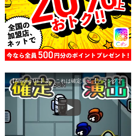
【Among Us 】あ、これは確定演出【アマングアス アモアス アマアス】