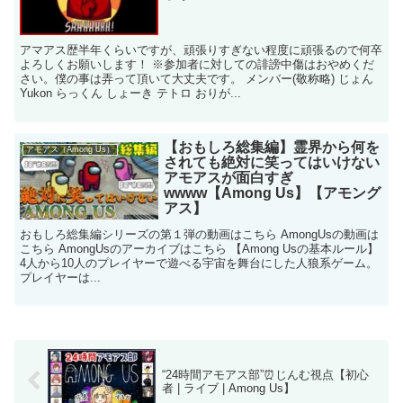
アマアス歴半年くらいですが、頑張りすぎない程度に頑張るので何卒
よろしくお願いします！ ※参加者に対しての誹謗中傷はおやめくだ
さい。僕の事は弄って頂いて大丈夫です。 メンバー(敬称略) じょん
Yukon らっくん しょーき テトロ おりが...
【おもしろ総集編】霊界から何を
アモアス（Among Us）
されても絶対に笑ってはいけない
アモアスが面白すぎ
wwww【Among Us】【アモング
アス】
おもしろ総集編シリーズの第１弾の動画はこちら AmongUsの動画は
こちら AmongUsのアーカイブはこちら 【Among Usの基本ルール】
4人から10人のプレイヤーで遊べる宇宙を舞台にした人狼系ゲーム。
プレイヤーは...
“24時間アモアス部”⏰じんむ視点【初心
者 | ライブ | Among Us】