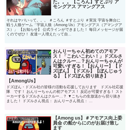
た。。。【ころん】すとぷり ア
モングアス アマングアス
それはヤバいって。。。 ＃ころん ＃すとぷり ＃実況 宇宙を舞台に
戦う人狼ゲーム「宇宙人狼（Among Us）アモングアス（アマングア
ス）」 【お知らせ】 公式ラインができました！ 毎日メッセージが届
くのでぜひ！ 友達一人増えたって自...
おんりーちゃん初めてのアモア
アモアス（Among Us）
ス！「こわいこわい！」ドズルさ
んはクルー…？おんりーちゃんが
可愛いすぎる！【おんりー】【ド
ズぼん】【ドズル】【ぼんじゅう
る】【ドズぼん切り抜き】
【AmongUs】
ドズぼん・ドズル社の皆様の活動を応援しております ドズル社応援
隊 です！ おんりーちゃんの初アモアス！ 反応が可愛すぎる！ スト
ーカーするドズルさんはクルー…？ ▼こちらの生放送から切り抜き
ました！ ドズルさん視点： おんりーさん視点： ...
【Among us】＃アモアス向上委
アモアス（Among Us）
員会 の船からにのがお届け致し
ます