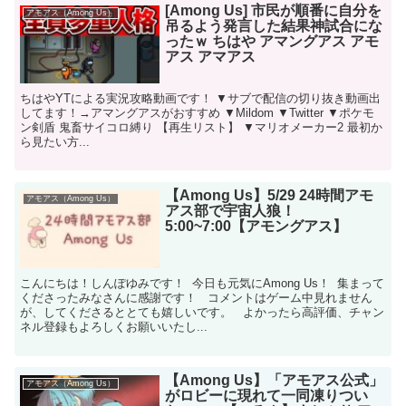
[Among Us] 市民が順番に自分を
アモアス（Among Us）
吊るよう発言した結果神試合にな
ったｗ ちはや アマングアス アモ
アス アマアス
ちはやYTによる実況攻略動画です！ ▼サブで配信の切り抜き動画出
してます！→アマングアスがおすすめ ▼Mildom ▼Twitter ▼ポケモ
ン剣盾 鬼畜サイコロ縛り 【再生リスト】 ▼マリオメーカー2 最初か
ら見たい方...
【Among Us】5/29 24時間アモ
アモアス（Among Us）
アス部で宇宙人狼！
5:00~7:00【アモングアス】
こんにちは！しんぽゆみです！ 今日も元気にAmong Us！ 集まって
くださったみなさんに感謝です！ コメントはゲーム中見れません
が、してくださるととても嬉しいです。 よかったら高評価、チャン
ネル登録もよろしくお願いいたし...
【Among Us】「アモアス公式」
アモアス（Among Us）
がロビーに現れて一同凍りつい