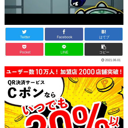
Twitter
Facebook
はてブ
Pocket
LINE
コピー
2021.06.01